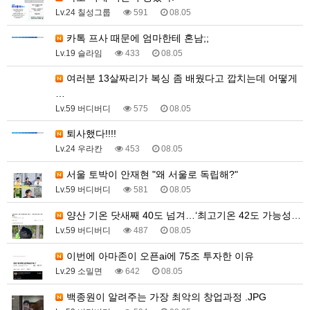
Lv.24 칠성그룹
591
08.05
카톡 프사 때문에 엄마한테 혼남;;
Lv.19 슬라임
433
08.05
여러분 13살짜리가 복싱 좀 배웠다고 깝치는데 어떻게
…
Lv.59 버디버디
575
08.05
퇴사했다!!!!
Lv.24 우라칸
453
08.05
서울 토박이 안재현 "왜 서울로 독립해?"
Lv.59 버디버디
581
08.05
양산 기온 닷새째 40도 넘겨…‘최고기온 42도 가능성…
Lv.59 버디버디
487
08.05
이번에 아마존이 오픈ai에 75조 투자한 이유
Lv.29 소밀면
642
08.05
백종원이 알려주는 가장 최악의 창업과정 .JPG