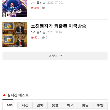
아기물티슈
2026. 07. 30.
560
0
쇼진행자가 퇴출된 미국방송
아기물티슈
2026. 08. 02.
561
0
더보기
실시간 베스트
사건
만화
웃썰
해외
핫딜
후방
유머