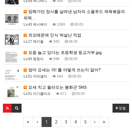
Lv.59 버디버디
594
08.05
망해가던 장사를 살려낸 남자의 소울푸드 제육볶음의
위력…
Lv.43 픽시베이
1069
08.05
외모때문에 인식 박살난 직업
Lv.17 메이플
590
08.05
요즘 늘고 있다는 초등학생 등교거부.jpg
Lv.45 몽둥이
598
08.05
엄마 요새는 꺄! 를 어떻게 쓰는지 알아?
Lv.51 아라셀리
544
08.05
요새 치고 올라오는 봉화군 SNS
Lv.51 아기물티슈
671
08.05
정렬
1
2
3
4
5