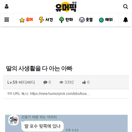
유머
사건
만화
웃썰
해외
핫
딸의 사생활을 다 아는 아빠
Lv.59 버디버디
0
3392
0
URL 복사: https://view.humorpick.com/bbs/boa…