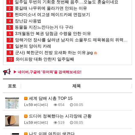
일주일 두번의 기회중 첫번째 음주....오늘도 혼술이네요
1
쫒길때 나무위에 올라가면 안되는 이유
2
찐따미소녀 여고생 메이드카페 면접보기
3
장난감 사용법
4
동물들 지진느낀다는거 다 구라
5
3개월동안 복권 당첨금 수령을 안한 이유
6
망해가던 장사를 살려낸 남자의 소울푸드 제육볶음의 위력 ㅋㅋ
7
일본의 양아치 카레
8
군사) 북한군이 전방 요새화 하는 이유.jpg
9
(1)
와이프랑 대화 안한지 일주일째
10
▶ 네이버,구글에 '유머픽'을 검색해보세요!
포토
제목
세계 담배 시총 TOP 15
Lv.59 버디버디
654
08.05
드디어 정복했다는 시각장애 근황
Lv.59 버디버디
519
08.05
나도 이제 여친이 생겼다.