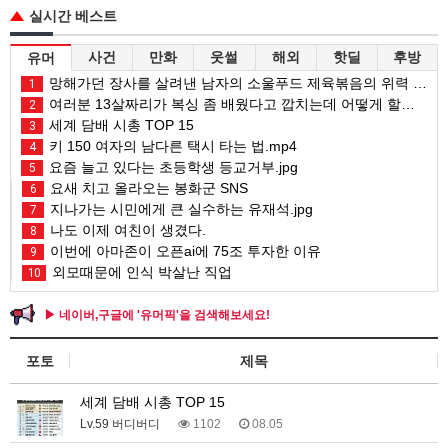
실시간 베스트
사건
만화
웃썰
해외
핫딜
후방
유머
망해가던 장사를 살려낸 남자의 소울푸드 제육볶음의 위력 ㅋㅋ
1
여러분 13살짜리가 복싱 좀 배웠다고 깝치는데 어떻게 할까요?
2
세계 담배 시총 TOP 15
3
키 150 여자의 남다른 택시 타는 법.mp4
4
요즘 늘고 있다는 초등학생 등교거부.jpg
5
요새 치고 올라오는 봉화군 SNS
6
지나가는 시민에게 큰 실수하는 유재석.jpg
7
나도 이제 여친이 생겼다.
8
이번에 아마존이 오픈ai에 75조 투자한 이유
9
외모때문에 인식 박살난 직업
10
▶ 네이버,구글에 '유머픽'을 검색해보세요!
포토
제목
세계 담배 시총 TOP 15
Lv.59 버디버디
1102
08.05