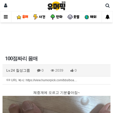
유머
사건
만화
웃썰
해외
핫
100점짜리 몸매
Lv.24 칠성그룹
0
2039
0
URL 복사: https://view.humorpick.com/bbs/boa…
체중계에 오르고 기분좋아짐~