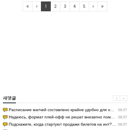
1
2
3
4
5
새댓글
Расписание матчей составлено крайне удобно для нашего часово…
08.07
Надеюсь, формат плей-офф не решат внезапно поменять. https:/…
08.07
Подскажите, когда стартуют продажи билетов на инт? https://g…
08.07