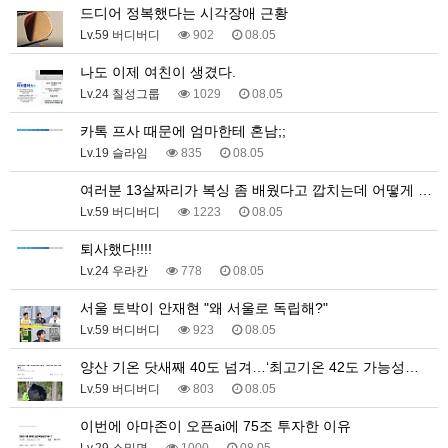
드디어 정복했다는 시각장애 근황
Lv.59 버디버디
902
08.05
나도 이제 여친이 생겼다.
Lv.24 칠성그룹
1029
08.05
카톡 프사 때문에 엄마한테 혼남;;
Lv.19 슬라임
835
08.05
여러분 13살짜리가 복싱 좀 배웠다고 깝치는데 어떻게 …
Lv.59 버디버디
1223
08.05
퇴사했다!!!!
Lv.24 우라칸
778
08.05
서울 토박이 안재현 "왜 서울로 독립해?"
Lv.59 버디버디
923
08.05
양산 기온 닷새째 40도 넘겨…‘최고기온 42도 가능성…
Lv.59 버디버디
803
08.05
이번에 아마존이 오픈ai에 75조 투자한 이유
Lv.29 소밀면
1000
08.05