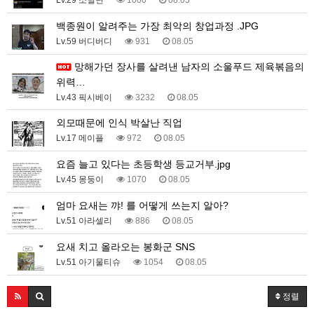
백종원이 알려주는 가장 최악의 창업과정 .JPG
Lv.59 버디버디
931
08.05
망해가던 장사를 살려낸 남자의 소울푸드 제육볶음의
위력…
Lv.43 픽시베이
3232
08.05
외모때문에 인식 박살난 직업
Lv.17 메이플
972
08.05
요즘 늘고 있다는 초등학생 등교거부.jpg
Lv.45 몽둥이
1070
08.05
엄마 요새는 꺄! 를 어떻게 쓰는지 알아?
Lv.51 아라셀리
886
08.05
요새 치고 올라오는 봉화군 SNS
Lv.51 아기물티슈
1054
08.05
정렬