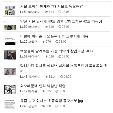
서울 토박이 안재현 "왜 서울로 독립해?"
Lv.59 버디버디
614
08.05
양산 기온 닷새째 40도 넘겨…‘최고기온 42도 가능성…
Lv.59 버디버디
519
08.05
이번에 아마존이 오픈ai에 75조 투자한 이유
Lv.29 소밀면
676
08.05
백종원이 알려주는 가장 최악의 창업과정 .JPG
Lv.59 버디버디
626
08.05
망해가던 장사를 살려낸 남자의 소울푸드 제육볶음의 위
력…
Lv.43 픽시베이
1214
08.05
외모때문에 인식 박살난 직업
Lv.17 메이플
625
08.05
요즘 늘고 있다는 초등학생 등교거부.jpg
Lv.45 몽둥이
638
08.05