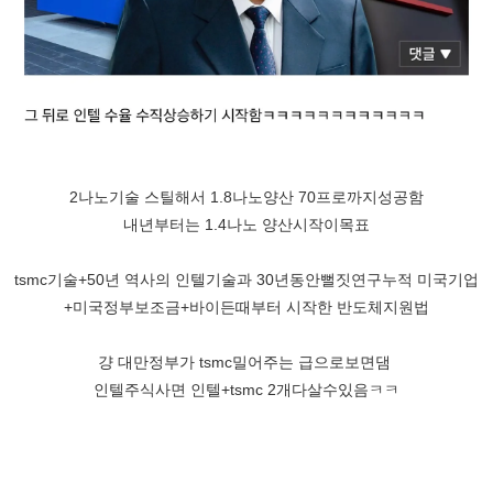
2나노기술 스틸해서 1.8나노양산 70프로까지성공함
내년부터는 1.4나노 양산시작이목표
tsmc기술+50년 역사의 인텔기술과 30년동안뻘짓연구누적 미국기업
+미국정부보조금+바이든때부터 시작한 반도체지원법
걍 대만정부가 tsmc밀어주는 급으로보면댐
인텔주식사면 인텔+tsmc 2개다살수있음ㅋㅋ