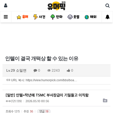
유머
사건
만화
웃썰
해외
핫
인텔이 결국 개떡상 할 수 있는 이유
Lv.29 소밀면
0
2243
0
URL 복사: https://view.humorpick.com/bbs/boa…