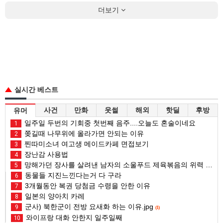
더보기
실시간 베스트
사건
만화
웃썰
해외
핫딜
후방
유머
일주일 두번의 기회중 첫번째 음주....오늘도 혼술이네요
1
쫒길때 나무위에 올라가면 안되는 이유
2
찐따미소녀 여고생 메이드카페 면접보기
3
장난감 사용법
4
망해가던 장사를 살려낸 남자의 소울푸드 제육볶음의 위력 ㅋㅋ
5
동물들 지진느낀다는거 다 구라
6
3개월동안 복권 당첨금 수령을 안한 이유
7
일본의 양아치 카레
8
군사) 북한군이 전방 요새화 하는 이유.jpg
9
(1)
와이프랑 대화 안한지 일주일째
10