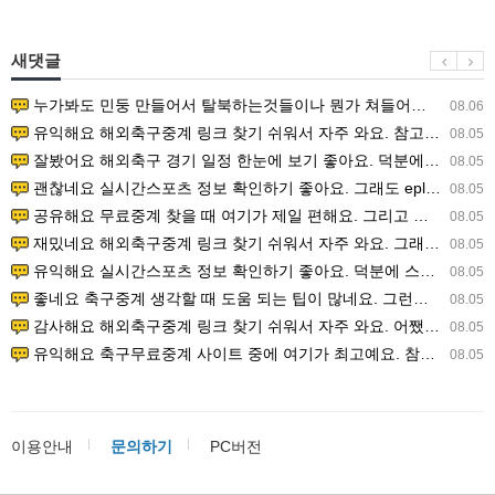
새댓글
누가봐도 민둥 만들어서 탈북하는것들이나 뭔가 쳐들어오는 낌새를 미리 알아차리기 위함이지 저걸 전쟁준비라고 하…
08.06
유익해요 해외축구중계 링크 찾기 쉬워서 자주 와요. 참고로 무료스포츠중계 정보 확인할 때 출처 꼭 체크해요.…
08.05
잘봤어요 해외축구 경기 일정 한눈에 보기 좋아요. 덕분에 epl중계 볼 때 공식 중계 채널 먼저 찾아봐요. …
08.05
괜찮네요 실시간스포츠 정보 확인하기 좋아요. 그래도 epl중계 볼 때 공식 중계 채널 먼저 찾아봐요. 북마크…
08.05
공유해요 무료중계 찾을 때 여기가 제일 편해요. 그리고 무료스포츠중계 정보 확인할 때 출처 꼭 체크해요. 앞…
08.05
재밌네요 해외축구중계 링크 찾기 쉬워서 자주 와요. 그래서 해외축구중계도 정식 서비스로 봐야 안전해요. 다음…
08.05
유익해요 실시간스포츠 정보 확인하기 좋아요. 덕분에 스포츠중계는 합법적인 경로로만 시청하려 해요. 좋은 정보…
08.05
좋네요 축구중계 생각할 때 도움 되는 팁이 많네요. 그런데 해외축구중계도 정식 서비스로 봐야 안전해요. 다음…
08.05
감사해요 해외축구중계 링크 찾기 쉬워서 자주 와요. 어쨌든 축구무료중계도 합법적인 곳에서 봐야 마음 편해요.…
08.05
유익해요 축구무료중계 사이트 중에 여기가 최고예요. 참고로 축구무료중계도 합법적인 곳에서 봐야 마음 편해요.…
08.05
이용안내
문의하기
PC버전