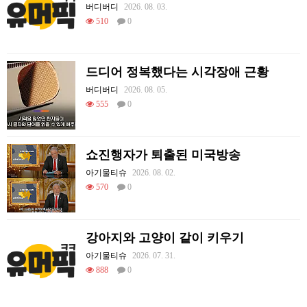
버디버디
2026. 08. 03.
510
0
드디어 정복했다는 시각장애 근황
버디버디
2026. 08. 05.
555
0
쇼진행자가 퇴출된 미국방송
아기물티슈
2026. 08. 02.
570
0
강아지와 고양이 같이 키우기
아기물티슈
2026. 07. 31.
888
0