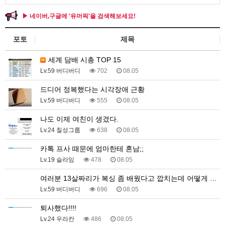
▶ 네이버,구글에 '유머픽'을 검색해보세요!
포토
제목
세계 담배 시총 TOP 15
Lv.59 버디버디
702
08.05
드디어 정복했다는 시각장애 근황
Lv.59 버디버디
555
08.05
나도 이제 여친이 생겼다.
Lv.24 칠성그룹
638
08.05
카톡 프사 때문에 엄마한테 혼남;;
Lv.19 슬라임
478
08.05
여러분 13살짜리가 복싱 좀 배웠다고 깝치는데 어떻게 …
Lv.59 버디버디
696
08.05
퇴사했다!!!!
Lv.24 우라칸
486
08.05