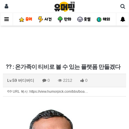
유머
사건
만화
웃썰
해외
핫
?? : 온가족이 티비로 볼 수 있는 플랫폼 만들겠다
Lv.59 버디버디
0
2212
0
URL 복사: https://view.humorpick.com/bbs/boa…