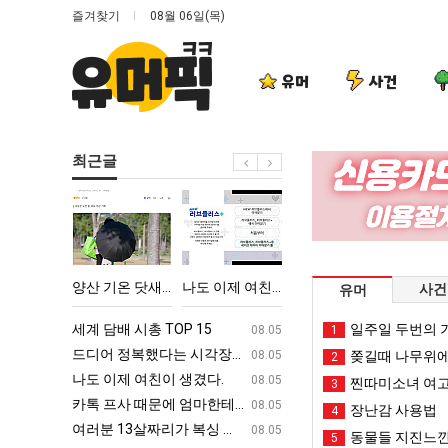
즐겨찾기
08월 06일(목)
유머
사건
최근글
양
나
망
백
산
도
해
종
기
이
가
원
온
제
던
이
 박살난 직업
양산 기온 닷새째 40도 넘겨…‘최고기온 42도 가능성도’
나도 이제 여친이 생겼다.
망해가던 장사를 살려낸 남자의 소울푸드 제육볶음의 위력 ㅋㅋ
백종원이 알려주는 
사건
유머
닷
여
장
알
새
친
사
려
ㅋㅋ
세계 담배 시총 TOP 15
퇴사했다!!!!
일주일 두번의 기
08.05
08.05
1
째
이
를
주
업
드디어 정복했다는 시각장애 근황
서울 토박이 안재현 "왜 서울로 독립해
08.05
08.05
쫒길때 나무위에
2
40
생
살
는
g
나도 이제 여친이 생겼다.
양산 기온 닷새째 40도 넘겨…‘최고기온 42도 가능성
08.05
08.05
찐따미소녀 여고
3
도
겼
려
가
카톡 프사 때문에 엄마한테 혼남;;
이번에 아마존이 오픈ai에 75조 투자한
08.05
08.05
장난감 사용법
4
넘
다.
낸
장
S
여러분 13살짜리가 복싱 좀 배웠다고 깝치는데 어떻게 할까요?
백종원이 알려주는 가장 최악의 창업과정 .
08.05
08.05
동물들 지진느낀
5