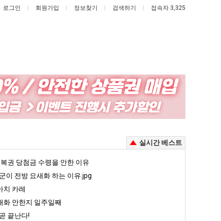
로그인
회원가입
정보찾기
검색하기
접속자 3,325
망
백
해
종
가
원
던
이
이제 여친이 생겼다.
망해가던 장사를 살려낸 남자의 소울푸드 제육볶음의 위력 ㅋㅋ
백종원이 알려주는 가장 최악의 창업과정 .JPG
실시간 베스트
장
알
사
려
5
복권 당첨금 수령을 안한 이유
퇴사했다!!!!
08.05
08.05
를
주
 근황
서울 토박이 안재현 "왜 서울로 독립해?"
군이 전방 요새화 하는 이유.jpg
08.05
08.05
살
는
다.
양산 기온 닷새째 40도 넘겨…‘최고기온 42도 가능성도’
08.05
08.05
아치 카레
려
가
혼남;;
이번에 아마존이 오픈ai에 75조 투자한 이유
08.05
08.05
대화 안한지 일주일째
낸
장
할까요?
백종원이 알려주는 가장 최악의 창업과정 .JPG
08.05
08.05
곧 끝난다!