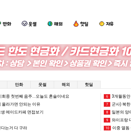
만화
웃썰
해외
핫딜
자유
이
외
양
나
번
모
산
도
에
때
기
이
아
문
온
제
가장 최악의 창업과정 .JPG
이번에 아마존이 오픈ai에 75조 투자한 이유
외모때문에 인식 박살난 직업
양산 기온 닷새째 40도 넘겨…‘최고기온 42도 가능성도’
나도 
만화
웃썰
해외
핫딜
마
에
닷
여
존
인
새
친
회중 첫번째 음주....오늘도 혼술이네요
망해가던 장사를 살려낸 남자의 소울푸드 제육볶음의 위력 ㅋㅋ
세계 담배 시총 TOP 1
3개월동안 
08.05
08.05
6
이
식
째
이
?"
외모때문에 인식 박살난 직업
드디어 정복했다는 시각장애
 올라가면 안되는 이유
08.05
08.05
군사) 북한
7
오
박
40
생
도’
요즘 늘고 있다는 초등학생 등교거부.jpg
나도 이제 여친이 생겼
08.05
08.05
생 메이드카페 면접보기
일본의 양
8
픈
살
도
겼
 이유
엄마 요새는 꺄! 를 어떻게 쓰는지 알아?
카톡 프사 때문에 엄마한테 
08.05
08.05
와이프랑 
9
ai
난
넘
다.
JPG
요새 치고 올라오는 봉화군 SNS
여러분 13살짜리가 복싱 좀 배웠다고 깝치는데 어떻게 
08.05
08.05
다는거 다 구라
이중 열돔 
10