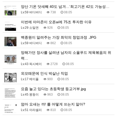
양산 기온 닷새째 40도 넘겨…‘최고기온 42도 가능성…
Lv.59 버디버디
738
08.05
이번에 아마존이 오픈ai에 75조 투자한 이유
Lv.29 소밀면
926
08.05
백종원이 알려주는 가장 최악의 창업과정 .JPG
Lv.59 버디버디
862
08.05
망해가던 장사를 살려낸 남자의 소울푸드 제육볶음의 위
력…
Lv.43 픽시베이
2728
08.05
외모때문에 인식 박살난 직업
Lv.17 메이플
900
08.05
요즘 늘고 있다는 초등학생 등교거부.jpg
Lv.45 몽둥이
963
08.05
엄마 요새는 꺄! 를 어떻게 쓰는지 알아?
Lv.51 아라셀리
810
08.05