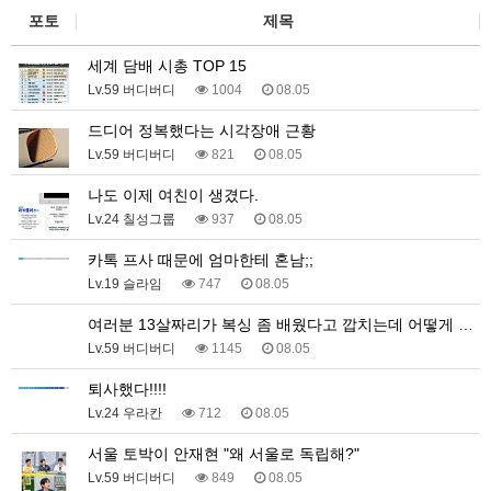
포토
제목
세계 담배 시총 TOP 15
Lv.59 버디버디
1004
08.05
드디어 정복했다는 시각장애 근황
Lv.59 버디버디
821
08.05
나도 이제 여친이 생겼다.
Lv.24 칠성그룹
937
08.05
카톡 프사 때문에 엄마한테 혼남;;
Lv.19 슬라임
747
08.05
여러분 13살짜리가 복싱 좀 배웠다고 깝치는데 어떻게 …
Lv.59 버디버디
1145
08.05
퇴사했다!!!!
Lv.24 우라칸
712
08.05
서울 토박이 안재현 "왜 서울로 독립해?"
Lv.59 버디버디
849
08.05