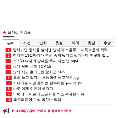
실시간 베스트
사건
만화
웃썰
해외
핫딜
후방
유머
망해가던 장사를 살려낸 남자의 소울푸드 제육볶음의 위력 ㅋㅋ
1
여러분 13살짜리가 복싱 좀 배웠다고 깝치는데 어떻게 할까요?
2
키 150 여자의 남다른 택시 타는 법.mp4
3
세계 담배 시총 TOP 15
4
요새 치고 올라오는 봉화군 SNS
5
요즘 늘고 있다는 초등학생 등교거부.jpg
6
지나가는 시민에게 큰 실수하는 유재석.jpg
7
나도 이제 여친이 생겼다.
8
이번에 아마존이 오픈ai에 75조 투자한 이유
9
외모때문에 인식 박살난 직업
10
▶ 네이버,구글에 '유머픽'을 검색해보세요!