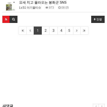
요새 치고 올라오는 봉화군 SNS
Lv.51 아기물티슈
973
08.05
정렬
1
2
3
4
5
새댓글