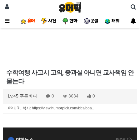
유머
사건
만화
웃썰
해외
핫
수학여행 사고시 고의, 중과실 아니면 교사책임 안
묻는다
Lv.45 푸른바다
0
3634
0
URL 복사: https://view.humorpick.com/bbs/boa…