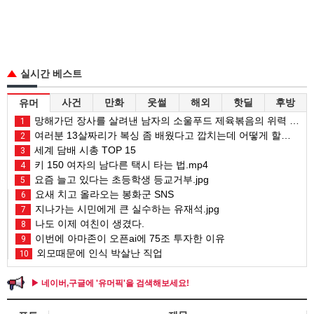
실시간 베스트
사건
만화
웃썰
해외
핫딜
후방
유머
망해가던 장사를 살려낸 남자의 소울푸드 제육볶음의 위력 ㅋㅋ
1
여러분 13살짜리가 복싱 좀 배웠다고 깝치는데 어떻게 할까요?
2
세계 담배 시총 TOP 15
3
키 150 여자의 남다른 택시 타는 법.mp4
4
요즘 늘고 있다는 초등학생 등교거부.jpg
5
요새 치고 올라오는 봉화군 SNS
6
지나가는 시민에게 큰 실수하는 유재석.jpg
7
나도 이제 여친이 생겼다.
8
이번에 아마존이 오픈ai에 75조 투자한 이유
9
외모때문에 인식 박살난 직업
10
▶ 네이버,구글에 '유머픽'을 검색해보세요!