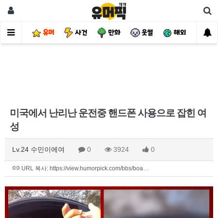
유머
사건
만화
웃썰
해외
핫
미국에서 난리난 운전중 핸드폰 사용으로 잡힌 여
성
Lv.24 수민이에여
0
3924
0
URL 복사: https://view.humorpick.com/bbs/boa…