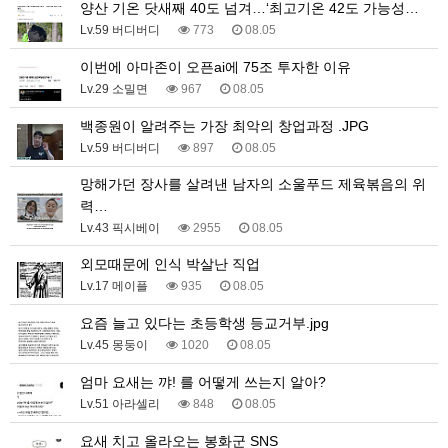
양산 기온 닷새째 40도 넘겨…‘최고기온 42도 가능성…
Lv.59 버디버디
773
08.05
이번에 아마존이 오픈ai에 75조 투자한 이유
Lv.29 소밀면
967
08.05
백종원이 알려주는 가장 최악의 창업과정 .JPG
Lv.59 버디버디
897
08.05
망해가던 장사를 살려낸 남자의 소울푸드 제육볶음의 위
력…
Lv.43 픽시베이
2955
08.05
외모때문에 인식 박살난 직업
Lv.17 메이플
935
08.05
요즘 늘고 있다는 초등학생 등교거부.jpg
Lv.45 몽둥이
1020
08.05
엄마 요새는 꺄! 를 어떻게 쓰는지 알아?
Lv.51 아라셀리
848
08.05
요새 치고 올라오는 봉화군 SNS