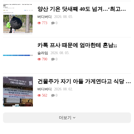
양산 기온 닷새째 40도 넘겨…‘최고기온 42도 가능성도’
버디버디
2026. 08. 05.
773
0
카톡 프사 때문에 엄마한테 혼남;;
슬라임
2026. 08. 05.
790
0
건물주가 자기 아들 가게연다고 식당 폐업시킴
버디버디
2026. 08. 02.
562
0
더보기