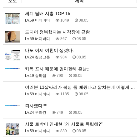
포토
제목
세계 담배 시총 TOP 15
Lv.59 버디버디
1049
08.05
드디어 정복했다는 시각장애 근황
Lv.59 버디버디
867
08.05
나도 이제 여친이 생겼다.
Lv.24 칠성그룹
984
08.05
카톡 프사 때문에 엄마한테 혼남;;
Lv.19 슬라임
790
08.05
여러분 13살짜리가 복싱 좀 배웠다고 깝치는데 어떻게 …
Lv.59 버디버디
1185
08.05
퇴사했다!!!!
Lv.24 우라칸
749
08.05
서울 토박이 안재현 "왜 서울로 독립해?"
Lv.59 버디버디
889
08.05