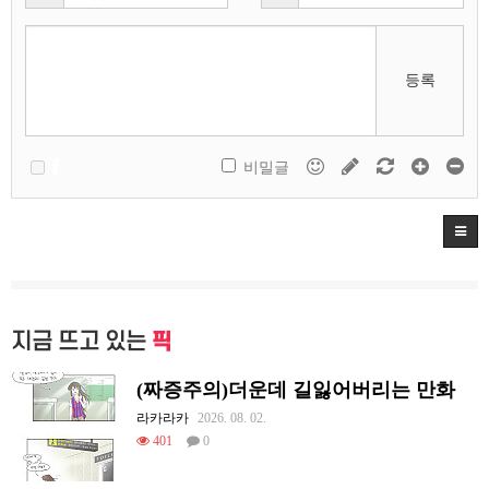
등록
비밀글
지금 뜨고 있는
픽
(짜증주의)더운데 길잃어버리는 만화
라카라카
2026. 08. 02.
401
0