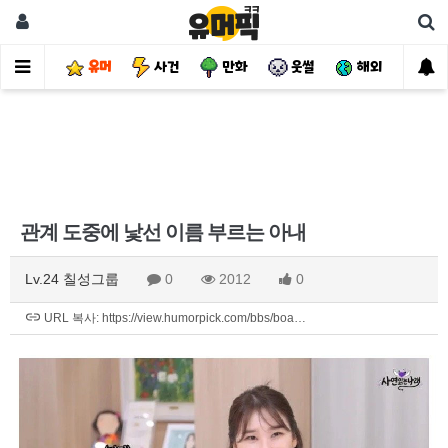
유머
사건
만화
웃썰
해외
핫
관계 도중에 낯선 이름 부르는 아내
Lv.24 칠성그룹
0
2012
0
URL 복사: https://view.humorpick.com/bbs/boa…