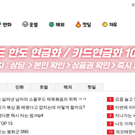
로
만화
웃썰
해외
핫딜
자유
백
나
요
엄
종
도
즘
마
원
이
늘
요
이
제
고
새
인식 박살난 직업
백종원이 알려주는 가장 최악의 창업과정 .JPG
나도 이제 여친이 생겼다.
요즘 늘고 있다는 초등학생 등교거부.jpg
엄마 요새는
만화
웃썰
해외
핫딜
알
여
있
는
려
친
다
꺄!
 살려낸 남자의 소울푸드 제육볶음의 위력 ㅋㅋ
망해가던 장사를 살려낸 남자의 소울푸드 제육볶음의 위력 ㅋㅋ
세계 담배 시총 TOP 1
요즘 늘고 
08.05
08.05
6
주
이
는
를
?"
외모때문에 인식 박살난 직업
드디어 정복했다는 시각장애
리가 복싱 좀 배웠다고 깝치는데 어떻게 할까요?
08.05
08.05
이번에 아마
7
는
생
초
어
도’
요즘 늘고 있다는 초등학생 등교거부.jpg
나도 이제 여친이 생겼
08.05
08.05
남다른 택시 타는 법.mp4
지나가는 시
8
가
겼
등
떻
 이유
엄마 요새는 꺄! 를 어떻게 쓰는지 알아?
카톡 프사 때문에 엄마한테 
08.05
08.05
OP 15
나도 이제 
9
장
다.
학
게
JPG
요새 치고 올라오는 봉화군 SNS
여러분 13살짜리가 복싱 좀 배웠다고 깝치는데 어떻게 
08.05
08.05
는 봉화군 SNS
외모때문에
10