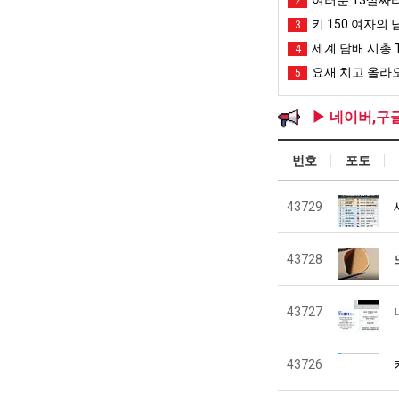
2
키 150 여자의 
3
세계 담배 시총 T
4
요새 치고 올라오
5
▶ 네이버,구
번호
포토
43729
43728
43727
43726