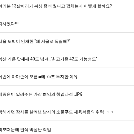
여러분 13살짜리가 복싱 좀 배웠다고 깝치는데 어떻게 할까요?
퇴사했다!!!!
서울 토박이 안재현 "왜 서울로 독립해?"
양산 기온 닷새째 40도 넘겨…‘최고기온 42도 가능성도’
이번에 아마존이 오픈ai에 75조 투자한 이유
백종원이 알려주는 가장 최악의 창업과정 .JPG
망해가던 장사를 살려낸 남자의 소울푸드 제육볶음의 위력 ㅋㅋ
외모때문에 인식 박살난 직업