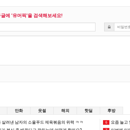
구글에 '유머픽'을 검색해보세요!
만화
웃썰
해외
핫딜
후방
 살려낸 남자의 소울푸드 제육볶음의 위력 ㅋㅋ
요즘 늘고 
6
리가 복싱 좀 배웠다고 깝치는데 어떻게 할까요?
이번에 아마