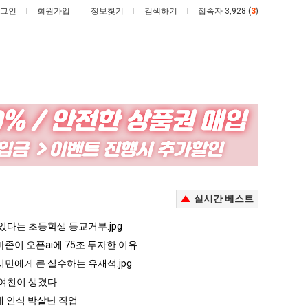
그인
회원가입
정보찾기
검색하기
접속자 3,928 (
3
)
드
외
디
모
어
때
정
문
 꺄! 를 어떻게 쓰는지 알아?
드디어 정복했다는 시각장애 근황
외모때문에 인식 박살난 직업
실시간 베스트
복
에
했
인
5
있다는 초등학생 등교거부.jpg
퇴사했다!!!!
08.05
08.05
다
식
 근황
서울 토박이 안재현 "왜 서울로 독립해?"
존이 오픈ai에 75조 투자한 이유
08.05
08.05
는
박
다.
양산 기온 닷새째 40도 넘겨…‘최고기온 42도 가능성도’
08.05
08.05
민에게 큰 실수하는 유재석.jpg
시
살
혼남;;
이번에 아마존이 오픈ai에 75조 투자한 이유
08.05
08.05
여친이 생겼다.
각
난
할까요?
백종원이 알려주는 가장 최악의 창업과정 .JPG
08.05
08.05
 인식 박살난 직업