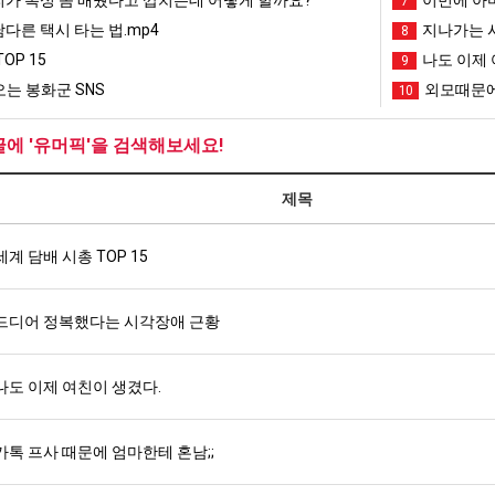
7
남다른 택시 타는 법.mp4
지나가는 시
8
OP 15
나도 이제 
9
는 봉화군 SNS
외모때문에
10
글에 '유머픽'을 검색해보세요!
제목
세계 담배 시총 TOP 15
드디어 정복했다는 시각장애 근황
나도 이제 여친이 생겼다.
카톡 프사 때문에 엄마한테 혼남;;