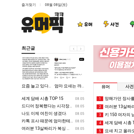
즐겨찾기
08월 08일(토)
유머
사건
최근글
요
엄
드
외
즘
마
디
모
늘
요
어
때
고
새
정
문
친이 생겼다.
요즘 늘고 있다는 초등학생 등교거부.jpg
엄마 요새는 꺄! 를 어떻게 쓰는지 알아?
드디어 정복했다는 시각장애 근황
외모때문에 
사건
유머
있
는
복
에
다
꺄!
했
인
ㅋㅋ
세계 담배 시총 TOP 15
퇴사했다!!!!
망해가던 장사를
08.05
08.05
1
는
를
다
식
업
드디어 정복했다는 시각장애 근황
서울 토박이 안재현 "왜 서울로 독립해
08.05
08.05
여러분 13살짜
2
초
어
는
박
g
나도 이제 여친이 생겼다.
양산 기온 닷새째 40도 넘겨…‘최고기온 42도 가능성
08.05
08.05
키 150 여자의 
3
등
떻
시
살
카톡 프사 때문에 엄마한테 혼남;;
이번에 아마존이 오픈ai에 75조 투자한
08.05
08.05
세계 담배 시총 T
4
학
게
각
난
S
여러분 13살짜리가 복싱 좀 배웠다고 깝치는데 어떻게 할까요?
백종원이 알려주는 가장 최악의 창업과정 .
08.05
08.05
요새 치고 올라오
5