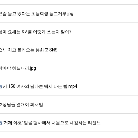
요즘 늘고 있다는 초등학생 등교거부.jpg
엄마 요새는 꺄! 를 어떻게 쓰는지 알아?
요새 치고 올라오는 봉화군 SNS
참아야 하느니라.jpg
키 150 여자의 남다른 택시 타는 법.mp4
조상님들 열대야 피서법
'거제 야호' 밈을 행사에서 처음으로 체감하는 리센느