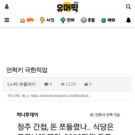
유머
사건
만화
웃썰
해외
핫
언럭키 극한직업
Lv.45 큐플레이
0
2129
0
URL 복사: https://view.humorpick.com/bbs/boa…