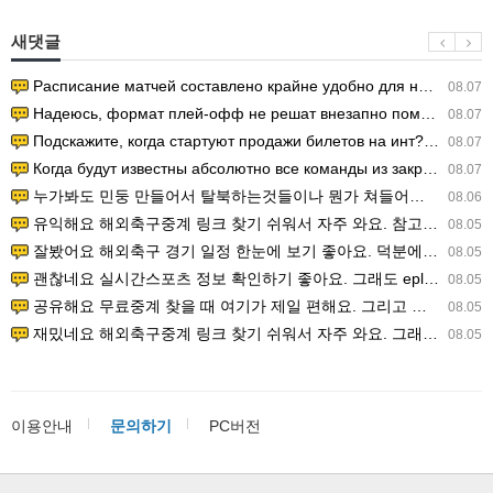
새댓글
Расписание матчей составлено крайне удобно для нашего часово…
08.07
Надеюсь, формат плей-офф не решат внезапно поменять. https:/…
08.07
Подскажите, когда стартуют продажи билетов на инт? https://g…
08.07
Когда будут известны абсолютно все команды из закрытых квали…
08.07
누가봐도 민둥 만들어서 탈북하는것들이나 뭔가 쳐들어오는 낌새를 미리 알아차리기 위함이지 저걸 전쟁준비라고 하…
08.06
유익해요 해외축구중계 링크 찾기 쉬워서 자주 와요. 참고로 무료스포츠중계 정보 확인할 때 출처 꼭 체크해요.…
08.05
잘봤어요 해외축구 경기 일정 한눈에 보기 좋아요. 덕분에 epl중계 볼 때 공식 중계 채널 먼저 찾아봐요. …
08.05
괜찮네요 실시간스포츠 정보 확인하기 좋아요. 그래도 epl중계 볼 때 공식 중계 채널 먼저 찾아봐요. 북마크…
08.05
공유해요 무료중계 찾을 때 여기가 제일 편해요. 그리고 무료스포츠중계 정보 확인할 때 출처 꼭 체크해요. 앞…
08.05
재밌네요 해외축구중계 링크 찾기 쉬워서 자주 와요. 그래서 해외축구중계도 정식 서비스로 봐야 안전해요. 다음…
08.05
이용안내
문의하기
PC버전