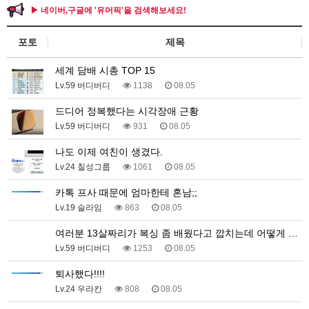
▶ 네이버,구글에 '유머픽'을 검색해보세요!
포토
제목
세계 담배 시총 TOP 15
Lv.59 버디버디
1138
08.05
드디어 정복했다는 시각장애 근황
Lv.59 버디버디
931
08.05
나도 이제 여친이 생겼다.
Lv.24 칠성그룹
1061
08.05
카톡 프사 때문에 엄마한테 혼남;;
Lv.19 슬라임
863
08.05
여러분 13살짜리가 복싱 좀 배웠다고 깝치는데 어떻게 …
Lv.59 버디버디
1253
08.05
퇴사했다!!!!
Lv.24 우라칸
808
08.05