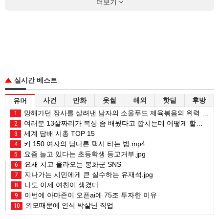
더보기
실시간 베스트
사건
만화
웃썰
해외
핫딜
후방
유머
망해가던 장사를 살려낸 남자의 소울푸드 제육볶음의 위력 ㅋㅋ
1
여러분 13살짜리가 복싱 좀 배웠다고 깝치는데 어떻게 할까요?
2
세계 담배 시총 TOP 15
3
키 150 여자의 남다른 택시 타는 법.mp4
4
요즘 늘고 있다는 초등학생 등교거부.jpg
5
요새 치고 올라오는 봉화군 SNS
6
지나가는 시민에게 큰 실수하는 유재석.jpg
7
나도 이제 여친이 생겼다.
8
이번에 아마존이 오픈ai에 75조 투자한 이유
9
외모때문에 인식 박살난 직업
10