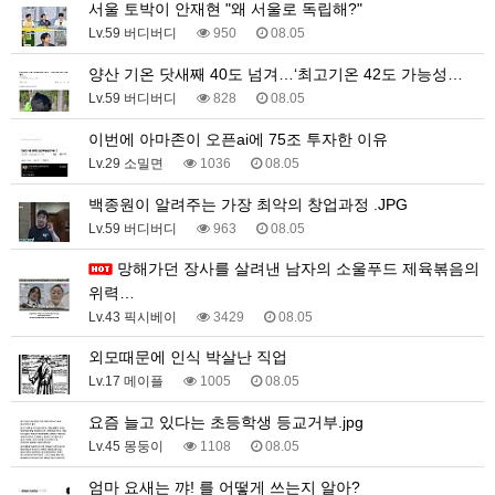
서울 토박이 안재현 "왜 서울로 독립해?"
Lv.59 버디버디
950
08.05
양산 기온 닷새째 40도 넘겨…‘최고기온 42도 가능성…
Lv.59 버디버디
828
08.05
이번에 아마존이 오픈ai에 75조 투자한 이유
Lv.29 소밀면
1036
08.05
백종원이 알려주는 가장 최악의 창업과정 .JPG
Lv.59 버디버디
963
08.05
망해가던 장사를 살려낸 남자의 소울푸드 제육볶음의
위력…
Lv.43 픽시베이
3429
08.05
외모때문에 인식 박살난 직업
Lv.17 메이플
1005
08.05
요즘 늘고 있다는 초등학생 등교거부.jpg
Lv.45 몽둥이
1108
08.05
엄마 요새는 꺄! 를 어떻게 쓰는지 알아?