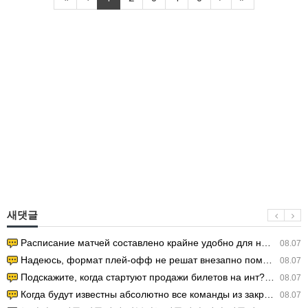
새댓글
Расписание матчей составлено крайне удобно для нашего часово…
08.07
Надеюсь, формат плей-офф не решат внезапно поменять. https:/…
08.07
Подскажите, когда стартуют продажи билетов на инт? https://g…
08.07
Когда будут известны абсолютно все команды из закрытых квали…
08.07