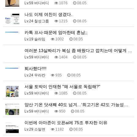
Lv.59 버디버디
1076
08.05
나도 이제 여친이 생겼다.
Lv.24 칠성그룹
1215
08.05
카톡 프사 때문에 엄마한테 혼남;;
Lv.19 슬라임
1002
08.05
여러분 13살짜리가 복싱 좀 배웠다고 깝치는데 어떻게 …
Lv.59 버디버디
1404
08.05
퇴사했다!!!!
Lv.24 우라칸
935
08.05
서울 토박이 안재현 "왜 서울로 독립해?"
Lv.59 버디버디
1085
08.05
양산 기온 닷새째 40도 넘겨…‘최고기온 42도 가능성…
Lv.59 버디버디
950
08.05
이번에 아마존이 오픈ai에 75조 투자한 이유
Lv.29 소밀면
1182
08.05