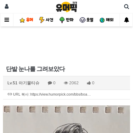
유머
사건
만화
웃썰
해외
핫
단발 눈나를 그려보았다
Lv.51 아기물티슈
0
2062
0
URL 복사: https://view.humorpick.com/bbs/boa…