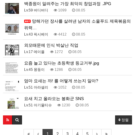
백종원이 알려주는 가장 최악의 창업과정 .JPG
Lv.59 버디버디
1099
08.05
망해가던 장사를 살려낸 남자의 소울푸드 제육볶음의
위력…
Lv.43 픽시베이
4412
08.05
외모때문에 인식 박살난 직업
Lv.17 메이플
1272
08.05
요즘 늘고 있다는 초등학생 등교거부.jpg
Lv.45 몽둥이
1286
08.05
엄마 요새는 꺄! 를 어떻게 쓰는지 알아?
Lv.51 아라셀리
1052
08.05
요새 치고 올라오는 봉화군 SNS
Lv.51 아기물티슈
1230
08.05
정렬
1
2
3
4
5