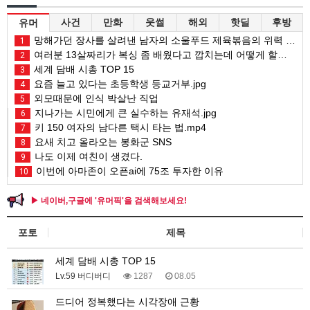
사건
만화
웃썰
해외
핫딜
후방
유머
망해가던 장사를 살려낸 남자의 소울푸드 제육볶음의 위력 ㅋㅋ
1
여러분 13살짜리가 복싱 좀 배웠다고 깝치는데 어떻게 할까요?
2
세계 담배 시총 TOP 15
3
요즘 늘고 있다는 초등학생 등교거부.jpg
4
외모때문에 인식 박살난 직업
5
지나가는 시민에게 큰 실수하는 유재석.jpg
6
키 150 여자의 남다른 택시 타는 법.mp4
7
요새 치고 올라오는 봉화군 SNS
8
나도 이제 여친이 생겼다.
9
이번에 아마존이 오픈ai에 75조 투자한 이유
10
▶ 네이버,구글에 '유머픽'을 검색해보세요!
포토
제목
세계 담배 시총 TOP 15
Lv.59 버디버디
1287
08.05
드디어 정복했다는 시각장애 근황