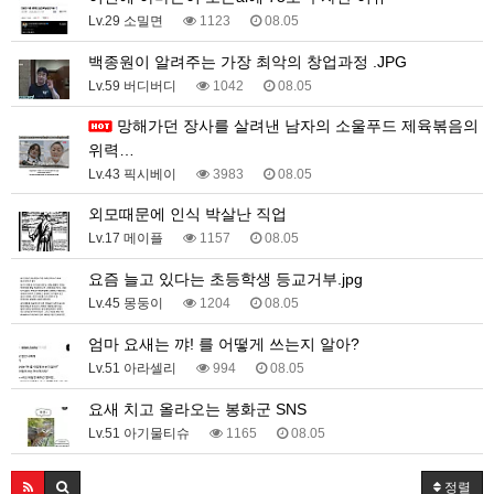
Lv.29 소밀면
1123
08.05
백종원이 알려주는 가장 최악의 창업과정 .JPG
Lv.59 버디버디
1042
08.05
망해가던 장사를 살려낸 남자의 소울푸드 제육볶음의
위력…
Lv.43 픽시베이
3983
08.05
외모때문에 인식 박살난 직업
Lv.17 메이플
1157
08.05
요즘 늘고 있다는 초등학생 등교거부.jpg
Lv.45 몽둥이
1204
08.05
엄마 요새는 꺄! 를 어떻게 쓰는지 알아?
Lv.51 아라셀리
994
08.05
요새 치고 올라오는 봉화군 SNS
Lv.51 아기물티슈
1165
08.05
정렬