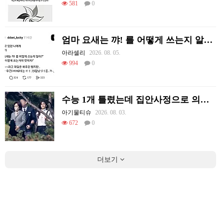
581
0
엄마 요새는 꺄! 를 어떻게 쓰는지 알아?
아라셀리
2026. 08. 05.
994
0
수능 1개 틀렸는데 집안사정으로 의대를 못감
아기물티슈
2026. 08. 03.
672
0
더보기