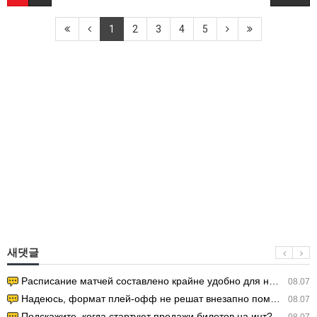
1
2
3
4
5
새댓글
Расписание матчей составлено крайне удобно для нашего часово…
08.07
Надеюсь, формат плей-офф не решат внезапно поменять. https:/…
08.07
Подскажите, когда стартуют продажи билетов на инт? https://g…
08.07