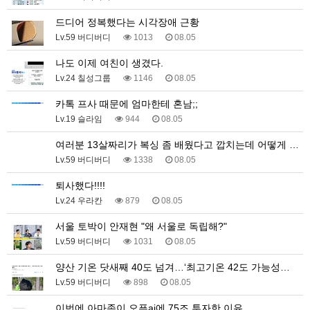
드디어 정복했다는 시각장애 근황
Lv.59 버디버디
1013
08.05
나도 이제 여친이 생겼다.
Lv.24 칠성그룹
1146
08.05
카톡 프사 때문에 엄마한테 혼남;;
Lv.19 슬라임
944
08.05
여러분 13살짜리가 복싱 좀 배웠다고 깝치는데 어떻게 …
Lv.59 버디버디
1338
08.05
퇴사했다!!!!
Lv.24 우라칸
879
08.05
서울 토박이 안재현 "왜 서울로 독립해?"
Lv.59 버디버디
1031
08.05
양산 기온 닷새째 40도 넘겨…‘최고기온 42도 가능성…
Lv.59 버디버디
898
08.05
이번에 아마존이 오픈ai에 75조 투자한 이유