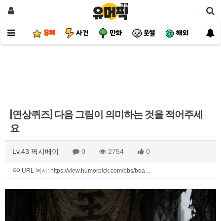
유머
사건
만화
웃썰
해외
핫
[연상퀴즈] 다음 그림이 의미하는 것을 적어주세
요
Lv.43 픽시베이
0
2754
0
URL 복사: https://view.humorpick.com/bbs/boa…