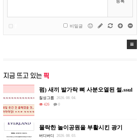
등록
비밀글
지금 뜨고 있는
픽
펌) 새끼 발가락 뼈 사분오열된 썰.ssul
칠성그룹
2026. 08. 04.
426
0
몰락한 놀이공원을 부활시킨 광기
버디버디
2026. 08. 03.