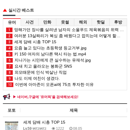
실시간 베스트
사건
만화
웃썰
해외
핫딜
후방
유머
망해가던 장사를 살려낸 남자의 소울푸드 제육볶음의 위력 ㅋㅋ
1
여러분 13살짜리가 복싱 좀 배웠다고 깝치는데 어떻게 할까요?
2
세계 담배 시총 TOP 15
3
요즘 늘고 있다는 초등학생 등교거부.jpg
4
키 150 여자의 남다른 택시 타는 법.mp4
5
지나가는 시민에게 큰 실수하는 유재석.jpg
6
요새 치고 올라오는 봉화군 SNS
7
외모때문에 인식 박살난 직업
8
나도 이제 여친이 생겼다.
9
이번에 아마존이 오픈ai에 75조 투자한 이유
10
▶ 네이버,구글에 '유머픽'을 검색해보세요!
포토
제목
세계 담배 시총 TOP 15
Lv.59 버디버디
1222
08.05