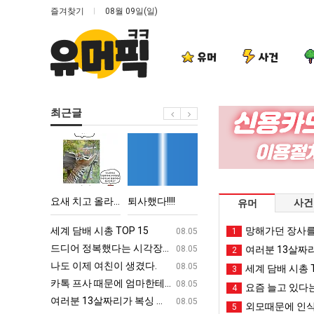
즐겨찾기
08월 09일(일)
유머
사건
최근글
요
퇴
여
엄
새
사
러
마
치
했
분
요
고
다!!!!
13
새
 박살난 직업
요새 치고 올라오는 봉화군 SNS
퇴사했다!!!!
여러분 13살짜리가 복싱 좀 배웠다고 깝치는데 어떻게 할까요?
엄마 요새는 꺄!
사건
유머
올
살
는
라
짜
꺄!
ㅋㅋ
세계 담배 시총 TOP 15
퇴사했다!!!!
망해가던 장사를
08.05
08.05
1
오
리
를
업
드디어 정복했다는 시각장애 근황
서울 토박이 안재현 "왜 서울로 독립해
08.05
08.05
여러분 13살짜
2
는
가
어
g
나도 이제 여친이 생겼다.
양산 기온 닷새째 40도 넘겨…‘최고기온 42도 가능성
08.05
08.05
세계 담배 시총 T
3
봉
복
떻
카톡 프사 때문에 엄마한테 혼남;;
이번에 아마존이 오픈ai에 75조 투자한
08.05
08.05
요즘 늘고 있다는
4
화
싱
게
S
여러분 13살짜리가 복싱 좀 배웠다고 깝치는데 어떻게 할까요?
백종원이 알려주는 가장 최악의 창업과정 .
08.05
08.05
외모때문에 인식
5