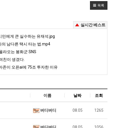
목록
실시간 베스트
민에게 큰 실수하는 유재석.jpg
자의 남다른 택시 타는 법.mp4
올라오는 봉화군 SNS
여친이 생겼다.
존이 오픈ai에 75조 투자한 이유
이름
날짜
조회
버디버디
08.05
1265
버디버디
08.05
1056