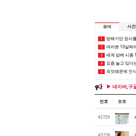
사건
유머
망해가던 장사를
1
여러분 13살짜
2
세계 담배 시총 T
3
요즘 늘고 있다는
4
외모때문에 인식
5
▶ 네이버,구
번호
포토
43729
43728