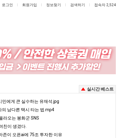
로그인
회원가입
정보찾기
검색하기
접속자 2,524
여
엄
러
마
분
요
!
13
새
했다!!!!
여러분 13살짜리가 복싱 좀 배웠다고 깝치는데 어떻게 할까요?
엄마 요새는 꺄! 를 어떻게 쓰는지 알아?
실시간 베스트
살
는
짜
꺄!
5
민에게 큰 실수하는 유재석.jpg
퇴사했다!!!!
08.05
08.05
리
를
 근황
서울 토박이 안재현 "왜 서울로 독립해?"
자의 남다른 택시 타는 법.mp4
08.05
08.05
가
어
다.
양산 기온 닷새째 40도 넘겨…‘최고기온 42도 가능성도’
08.05
08.05
올라오는 봉화군 SNS
복
떻
혼남;;
이번에 아마존이 오픈ai에 75조 투자한 이유
08.05
08.05
여친이 생겼다.
싱
게
할까요?
백종원이 알려주는 가장 최악의 창업과정 .JPG
08.05
08.05
존이 오픈ai에 75조 투자한 이유