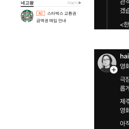
네고왕
더보기
스타벅스 교환권 ·
스타벅스 교환권 ·
AD
AD
금액권 매입 안내
금액권 매입 