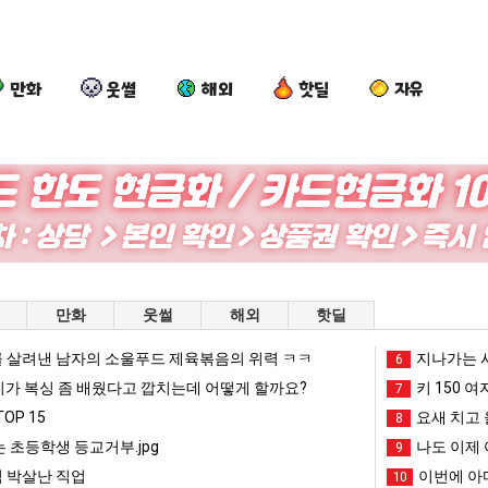
만화
웃썰
해외
핫딜
자유
백
외
요
퇴
종
모
새
사
원
때
치
했
이
문
고
다!!!
 를 어떻게 쓰는지 알아?
백종원이 알려주는 가장 최악의 창업과정 .JPG
외모때문에 인식 박살난 직업
요새 치고 올라오는 봉화군 SNS
퇴사
만화
웃썰
해외
핫딜
알
에
올
려
인
라
 살려낸 남자의 소울푸드 제육볶음의 위력 ㅋㅋ
망해가던 장사를 살려낸 남자의 소울푸드 제육볶음의 위력 ㅋㅋ
세계 담배 시총 TOP 1
지나가는 시
08.05
08.05
6
주
식
오
?"
외모때문에 인식 박살난 직업
드디어 정복했다는 시각장애
리가 복싱 좀 배웠다고 깝치는데 어떻게 할까요?
08.05
08.05
키 150 여
7
는
박
는
도’
요즘 늘고 있다는 초등학생 등교거부.jpg
나도 이제 여친이 생겼
08.05
08.05
OP 15
요새 치고 
8
가
살
봉
 이유
엄마 요새는 꺄! 를 어떻게 쓰는지 알아?
카톡 프사 때문에 엄마한테 
08.05
08.05
 초등학생 등교거부.jpg
나도 이제 
9
장
난
화
JPG
요새 치고 올라오는 봉화군 SNS
여러분 13살짜리가 복싱 좀 배웠다고 깝치는데 어떻게 
08.05
08.05
 박살난 직업
이번에 아마
10