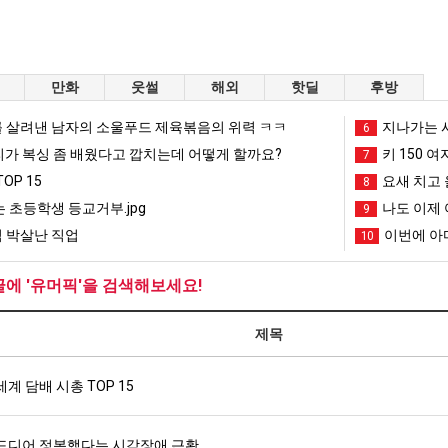
만화
웃썰
해외
핫딜
후방
 살려낸 남자의 소울푸드 제육볶음의 위력 ㅋㅋ
지나가는 시
6
리가 복싱 좀 배웠다고 깝치는데 어떻게 할까요?
키 150 여
7
OP 15
요새 치고 
8
 초등학생 등교거부.jpg
나도 이제 
9
 박살난 직업
이번에 아마
10
글에 '유머픽'을 검색해보세요!
제목
세계 담배 시총 TOP 15
드디어 정복했다는 시각장애 근황