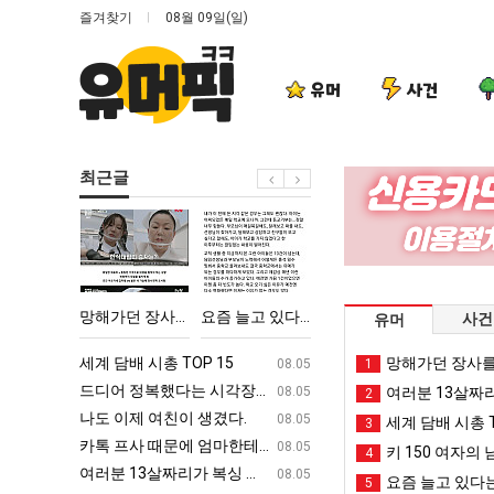
즐겨찾기
08월 09일(일)
유머
사건
최근글
망
요
나
엄
해
즘
도
마
가
늘
이
요
던
고
제
새
‘최고기온 42도 가능성도’
망해가던 장사를 살려낸 남자의 소울푸드 제육볶음의 위력 ㅋㅋ
요즘 늘고 있다는 초등학생 등교거부.jpg
나도 이제 여친이 생겼다.
엄마 요새는 꺄!
사건
유머
장
있
여
는
사
다
친
꺄!
ㅋㅋ
세계 담배 시총 TOP 15
퇴사했다!!!!
망해가던 장사를
08.05
08.05
1
를
는
이
를
업
드디어 정복했다는 시각장애 근황
서울 토박이 안재현 "왜 서울로 독립해
08.05
08.05
여러분 13살짜
2
살
초
생
어
g
나도 이제 여친이 생겼다.
양산 기온 닷새째 40도 넘겨…‘최고기온 42도 가능성
08.05
08.05
세계 담배 시총 T
3
려
등
겼
떻
카톡 프사 때문에 엄마한테 혼남;;
이번에 아마존이 오픈ai에 75조 투자한
08.05
08.05
키 150 여자의 
4
낸
학
다.
게
S
여러분 13살짜리가 복싱 좀 배웠다고 깝치는데 어떻게 할까요?
백종원이 알려주는 가장 최악의 창업과정 .
08.05
08.05
요즘 늘고 있다는
5