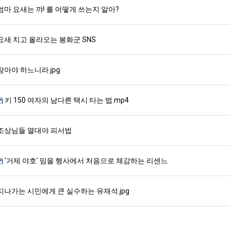
엄마 요새는 꺄! 를 어떻게 쓰는지 알아?
요새 치고 올라오는 봉화군 SNS
참아야 하느니라.jpg
키 150 여자의 남다른 택시 타는 법.mp4
조상님들 열대야 피서법
'거제 야호' 밈을 행사에서 처음으로 체감하는 리센느
지나가는 시민에게 큰 실수하는 유재석.jpg