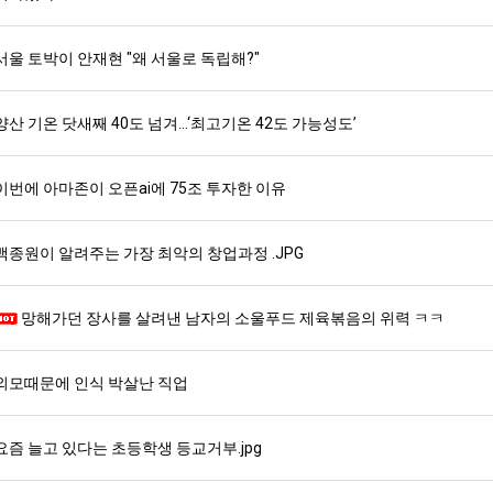
서울 토박이 안재현 "왜 서울로 독립해?"
양산 기온 닷새째 40도 넘겨…‘최고기온 42도 가능성도’
이번에 아마존이 오픈ai에 75조 투자한 이유
백종원이 알려주는 가장 최악의 창업과정 .JPG
망해가던 장사를 살려낸 남자의 소울푸드 제육볶음의 위력 ㅋㅋ
외모때문에 인식 박살난 직업
요즘 늘고 있다는 초등학생 등교거부.jpg