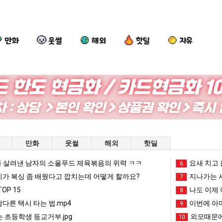
만화
웃썰
해외
핫딜
자유
외
양
망
요
모
산
해
즘
때
기
가
늘
문
온
던
고
 를 어떻게 쓰는지 알아?
외모때문에 인식 박살난 직업
양산 기온 닷새째 40도 넘겨…‘최고기온 42도 가능성도’
망해가던 장사를 살려낸 남자의 소울푸드 제육볶음의 위력 ㅋㅋ
요즘 늘고 
만화
웃썰
해외
핫딜
에
닷
장
있
인
새
사
다
 살려낸 남자의 소울푸드 제육볶음의 위력 ㅋㅋ
망해가던 장사를 살려낸 남자의 소울푸드 제육볶음의 위력 ㅋㅋ
세계 담배 시총 TOP 1
요새 치고 
08.05
08.05
6
식
째
를
는
?"
외모때문에 인식 박살난 직업
드디어 정복했다는 시각장애
리가 복싱 좀 배웠다고 깝치는데 어떻게 할까요?
08.05
08.05
지나가는 시
7
박
40
살
초
도’
요즘 늘고 있다는 초등학생 등교거부.jpg
나도 이제 여친이 생겼
08.05
08.05
OP 15
나도 이제 
8
살
도
려
등
 이유
엄마 요새는 꺄! 를 어떻게 쓰는지 알아?
카톡 프사 때문에 엄마한테 
08.05
08.05
남다른 택시 타는 법.mp4
이번에 아마
9
난
넘
낸
학
JPG
요새 치고 올라오는 봉화군 SNS
여러분 13살짜리가 복싱 좀 배웠다고 깝치는데 어떻게 
08.05
08.05
 초등학생 등교거부.jpg
외모때문에
10