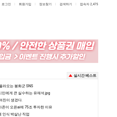
로그인
회원가입
정보찾기
검색하기
접속자 2,475
나
엄
도
마
이
요
제
새
있다는 초등학생 등교거부.jpg
나도 이제 여친이 생겼다.
엄마 요새는 꺄! 를 어떻게 쓰는지 알아?
실시간 베스트
여
는
친
꺄!
5
올라오는 봉화군 SNS
퇴사했다!!!!
08.05
08.05
이
를
 근황
서울 토박이 안재현 "왜 서울로 독립해?"
민에게 큰 실수하는 유재석.jpg
08.05
08.05
생
어
다.
양산 기온 닷새째 40도 넘겨…‘최고기온 42도 가능성도’
08.05
08.05
여친이 생겼다.
겼
떻
혼남;;
이번에 아마존이 오픈ai에 75조 투자한 이유
08.05
08.05
존이 오픈ai에 75조 투자한 이유
다.
게
할까요?
백종원이 알려주는 가장 최악의 창업과정 .JPG
08.05
08.05
 인식 박살난 직업