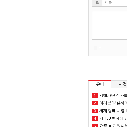
사건
유머
망해가던 장사를
1
여러분 13살짜
2
세계 담배 시총 T
3
키 150 여자의 
4
요즘 늘고 있다는
5