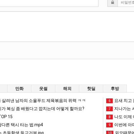
만화
웃썰
해외
핫딜
후방
 살려낸 남자의 소울푸드 제육볶음의 위력 ㅋㅋ
요새 치고 
6
리가 복싱 좀 배웠다고 깝치는데 어떻게 할까요?
지나가는 시
7
OP 15
나도 이제 
8
남다른 택시 타는 법.mp4
이번에 아마
9
 초등학생 등교거부.jpg
외모때문에
10