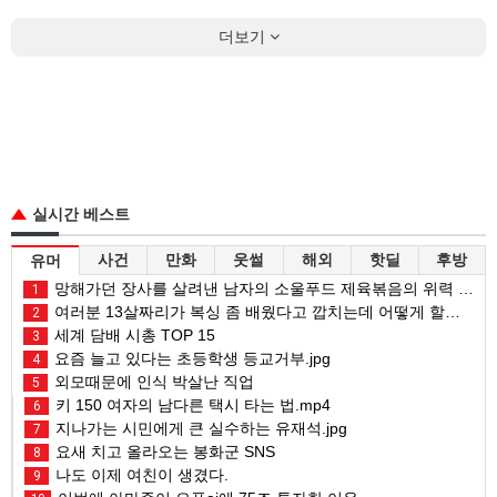
더보기
실시간 베스트
사건
만화
웃썰
해외
핫딜
후방
유머
망해가던 장사를 살려낸 남자의 소울푸드 제육볶음의 위력 ㅋㅋ
1
여러분 13살짜리가 복싱 좀 배웠다고 깝치는데 어떻게 할까요?
2
세계 담배 시총 TOP 15
3
요즘 늘고 있다는 초등학생 등교거부.jpg
4
외모때문에 인식 박살난 직업
5
키 150 여자의 남다른 택시 타는 법.mp4
6
지나가는 시민에게 큰 실수하는 유재석.jpg
7
요새 치고 올라오는 봉화군 SNS
8
나도 이제 여친이 생겼다.
9