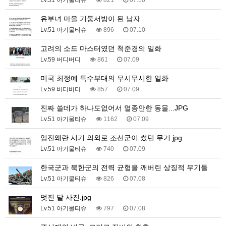
Lv.51 아기물티슈
821
07.10
유부녀 마을 기둥서방이 된 남자
Lv.51 아기물티슈
896
07.10
고려의 소드 마스터였던 척준경의 일화
Lv.59 버디버디
861
07.09
미국 최정예 특수부대의 무시무시한 일화
Lv.59 버디버디
857
07.09
진짜 쓸데가 하나도없어서 멸종안한 동물...JPG
Lv.51 아기물티슈
1162
07.09
임진왜란 시기 의외로 조선군이 썼던 무기.jpg
Lv.51 아기물티슈
740
07.09
한국군과 북한군의 전력 균형을 깨버린 상징적 무기들
Lv.51 아기물티슈
826
07.08
멋진 달 사진.jpg
Lv.51 아기물티슈
797
07.08