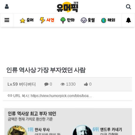
유머
사건
만화
웃썰
해외
핫
인류 역사상 가장 부자였던 사람
Lv.59 버디버디
0
1330
0
URL 복사: https://view.humorpick.com/bbs/boa…