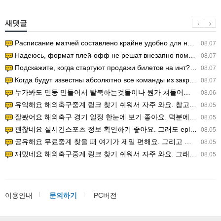
새댓글
Расписание матчей составлено крайне удобно для нашего часово…
08.07
Надеюсь, формат плей-офф не решат внезапно поменять. https:/…
08.07
Подскажите, когда стартуют продажи билетов на инт? https://g…
08.07
Когда будут известны абсолютно все команды из закрытых квали…
08.07
누가봐도 민둥 만들어서 탈북하는것들이나 뭔가 쳐들어오는 낌새를 미리 알아차리기 위함이지 저걸 전쟁준비라고 하…
08.06
유익해요 해외축구중계 링크 찾기 쉬워서 자주 와요. 참고로 무료스포츠중계 정보 확인할 때 출처 꼭 체크해요.…
08.05
잘봤어요 해외축구 경기 일정 한눈에 보기 좋아요. 덕분에 epl중계 볼 때 공식 중계 채널 먼저 찾아봐요. …
08.05
괜찮네요 실시간스포츠 정보 확인하기 좋아요. 그래도 epl중계 볼 때 공식 중계 채널 먼저 찾아봐요. 북마크…
08.05
공유해요 무료중계 찾을 때 여기가 제일 편해요. 그리고 무료스포츠중계 정보 확인할 때 출처 꼭 체크해요. 앞…
08.05
재밌네요 해외축구중계 링크 찾기 쉬워서 자주 와요. 그래서 해외축구중계도 정식 서비스로 봐야 안전해요. 다음…
08.05
이용안내
문의하기
PC버전