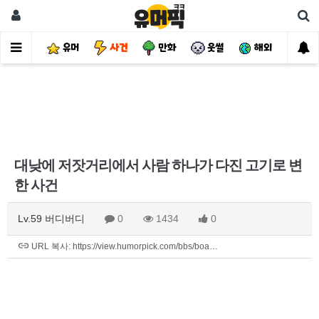
유머
사건
만화
웃썰
해외
핫
대낮에 저잣거리에서 사람 하나가 다진 고기로 변
한 사건
Lv.59 버디버디
0
1434
0
URL 복사: https://view.humorpick.com/bbs/boa…