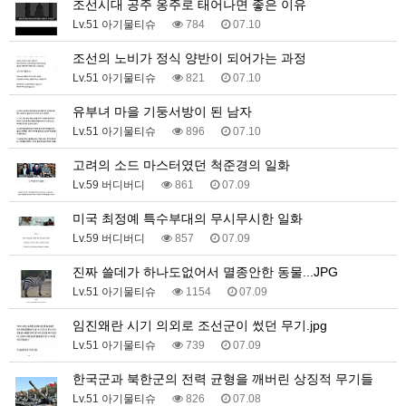
조선시대 공주 옹주로 태어나면 좋은 이유
Lv.51 아기물티슈
784
07.10
조선의 노비가 정식 양반이 되어가는 과정
Lv.51 아기물티슈
821
07.10
유부녀 마을 기둥서방이 된 남자
Lv.51 아기물티슈
896
07.10
고려의 소드 마스터였던 척준경의 일화
Lv.59 버디버디
861
07.09
미국 최정예 특수부대의 무시무시한 일화
Lv.59 버디버디
857
07.09
진짜 쓸데가 하나도없어서 멸종안한 동물...JPG
Lv.51 아기물티슈
1154
07.09
임진왜란 시기 의외로 조선군이 썼던 무기.jpg
Lv.51 아기물티슈
739
07.09
한국군과 북한군의 전력 균형을 깨버린 상징적 무기들
Lv.51 아기물티슈
826
07.08