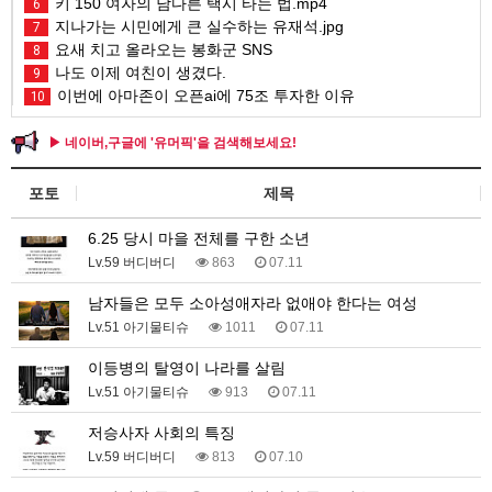
키 150 여자의 남다른 택시 타는 법.mp4
6
지나가는 시민에게 큰 실수하는 유재석.jpg
7
요새 치고 올라오는 봉화군 SNS
8
나도 이제 여친이 생겼다.
9
이번에 아마존이 오픈ai에 75조 투자한 이유
10
▶ 네이버,구글에 '유머픽'을 검색해보세요!
포토
제목
6.25 당시 마을 전체를 구한 소년
Lv.59 버디버디
863
07.11
남자들은 모두 소아성애자라 없애야 한다는 여성
Lv.51 아기물티슈
1011
07.11
이등병의 탈영이 나라를 살림
Lv.51 아기물티슈
913
07.11
저승사자 사회의 특징
Lv.59 버디버디
813
07.10