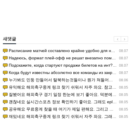
새댓글
Расписание матчей составлено крайне удобно для нашего часово…
08.07
Надеюсь, формат плей-офф не решат внезапно поменять. https:/…
08.07
Подскажите, когда стартуют продажи билетов на инт? https://g…
08.07
Когда будут известны абсолютно все команды из закрытых квали…
08.07
누가봐도 민둥 만들어서 탈북하는것들이나 뭔가 쳐들어오는 낌새를 미리 알아차리기 위함이지 저걸 전쟁준비라고 하…
08.06
유익해요 해외축구중계 링크 찾기 쉬워서 자주 와요. 참고로 무료스포츠중계 정보 확인할 때 출처 꼭 체크해요.…
08.05
잘봤어요 해외축구 경기 일정 한눈에 보기 좋아요. 덕분에 epl중계 볼 때 공식 중계 채널 먼저 찾아봐요. …
08.05
괜찮네요 실시간스포츠 정보 확인하기 좋아요. 그래도 epl중계 볼 때 공식 중계 채널 먼저 찾아봐요. 북마크…
08.05
공유해요 무료중계 찾을 때 여기가 제일 편해요. 그리고 무료스포츠중계 정보 확인할 때 출처 꼭 체크해요. 앞…
08.05
재밌네요 해외축구중계 링크 찾기 쉬워서 자주 와요. 그래서 해외축구중계도 정식 서비스로 봐야 안전해요. 다음…
08.05