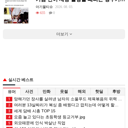
아기물티슈
2026. 08. 03.
635
0
더보기
실시간 베스트
사건
만화
웃썰
해외
핫딜
후방
유머
망해가던 장사를 살려낸 남자의 소울푸드 제육볶음의 위력 ㅋㅋ
1
여러분 13살짜리가 복싱 좀 배웠다고 깝치는데 어떻게 할까요?
2
세계 담배 시총 TOP 15
3
요즘 늘고 있다는 초등학생 등교거부.jpg
4
외모때문에 인식 박살난 직업
5