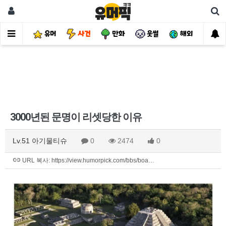
유머
사건
만화
웃썰
해외
핫
3000년된 문명이 리셋당한 이유
Lv.51 아기물티슈
0
2474
0
URL 복사: https://view.humorpick.com/bbs/boa…