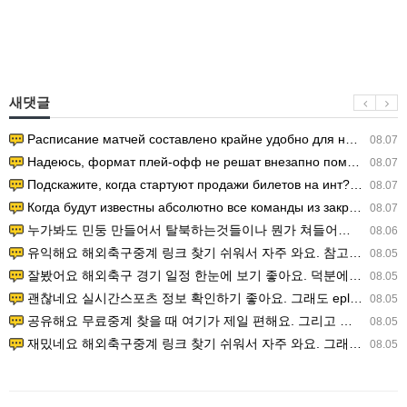
새댓글
Расписание матчей составлено крайне удобно для нашего часово…
08.07
Надеюсь, формат плей-офф не решат внезапно поменять. https:/…
08.07
Подскажите, когда стартуют продажи билетов на инт? https://g…
08.07
Когда будут известны абсолютно все команды из закрытых квали…
08.07
누가봐도 민둥 만들어서 탈북하는것들이나 뭔가 쳐들어오는 낌새를 미리 알아차리기 위함이지 저걸 전쟁준비라고 하…
08.06
유익해요 해외축구중계 링크 찾기 쉬워서 자주 와요. 참고로 무료스포츠중계 정보 확인할 때 출처 꼭 체크해요.…
08.05
잘봤어요 해외축구 경기 일정 한눈에 보기 좋아요. 덕분에 epl중계 볼 때 공식 중계 채널 먼저 찾아봐요. …
08.05
괜찮네요 실시간스포츠 정보 확인하기 좋아요. 그래도 epl중계 볼 때 공식 중계 채널 먼저 찾아봐요. 북마크…
08.05
공유해요 무료중계 찾을 때 여기가 제일 편해요. 그리고 무료스포츠중계 정보 확인할 때 출처 꼭 체크해요. 앞…
08.05
재밌네요 해외축구중계 링크 찾기 쉬워서 자주 와요. 그래서 해외축구중계도 정식 서비스로 봐야 안전해요. 다음…
08.05