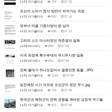
Lv.51 아기물티슈
783
07.10
조선의 노비가 정식 양반이 되어가는 과정
Lv.51 아기물티슈
820
07.10
유부녀 마을 기둥서방이 된 남자
Lv.51 아기물티슈
896
07.10
고려의 소드 마스터였던 척준경의 일화
Lv.59 버디버디
860
07.09
미국 최정예 특수부대의 무시무시한 일화
Lv.59 버디버디
855
07.09
진짜 쓸데가 하나도없어서 멸종안한 동물...JPG
Lv.51 아기물티슈
1150
07.09
임진왜란 시기 의외로 조선군이 썼던 무기.jpg
Lv.51 아기물티슈
739
07.09
한국군과 북한군의 전력 균형을 깨버린 상징적 무기들
Lv.51 아기물티슈
823
07.08