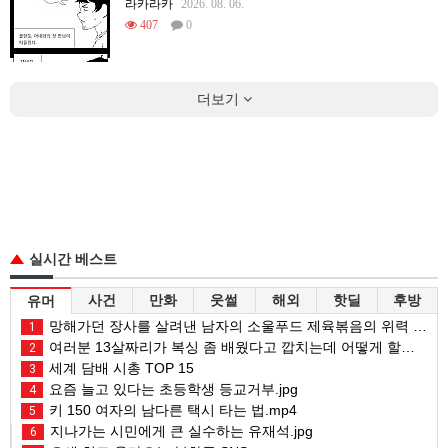
라카라카
2026. 08. 06.
407
0
더보기
실시간 베스트
사건
만화
웃썰
해외
핫딜
후방
유머
망해가던 장사를 살려낸 남자의 소울푸드 제육볶음의 위력 ㅋㅋ
1
여러분 13살짜리가 복싱 좀 배웠다고 깝치는데 어떻게 할까요?
2
세계 담배 시총 TOP 15
3
요즘 늘고 있다는 초등학생 등교거부.jpg
4
키 150 여자의 남다른 택시 타는 법.mp4
5
지나가는 시민에게 큰 실수하는 유재석.jpg
6