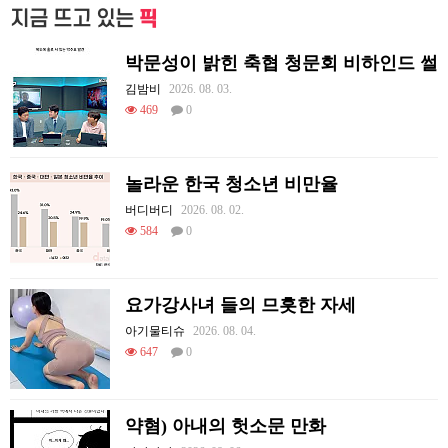
지금 뜨고 있는
픽
박문성이 밝힌 축협 청문회 비하인드 썰
김밤비
2026. 08. 03.
469
0
놀라운 한국 청소년 비만율
버디버디
2026. 08. 02.
584
0
요가강사녀 들의 므흣한 자세
아기물티슈
2026. 08. 04.
647
0
약혐) 아내의 헛소문 만화