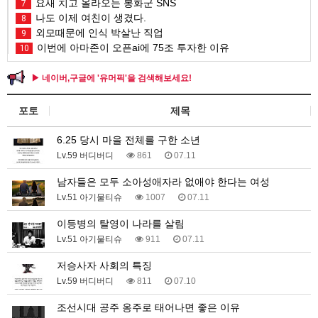
요새 치고 올라오는 봉화군 SNS
7
나도 이제 여친이 생겼다.
8
외모때문에 인식 박살난 직업
9
이번에 아마존이 오픈ai에 75조 투자한 이유
10
▶ 네이버,구글에 '유머픽'을 검색해보세요!
포토
제목
6.25 당시 마을 전체를 구한 소년
Lv.59 버디버디
861
07.11
남자들은 모두 소아성애자라 없애야 한다는 여성
Lv.51 아기물티슈
1007
07.11
이등병의 탈영이 나라를 살림
Lv.51 아기물티슈
911
07.11
저승사자 사회의 특징
Lv.59 버디버디
811
07.10
조선시대 공주 옹주로 태어나면 좋은 이유