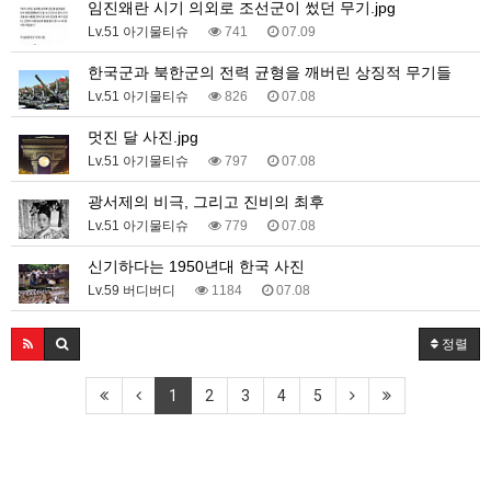
임진왜란 시기 의외로 조선군이 썼던 무기.jpg
Lv.51 아기물티슈
741
07.09
한국군과 북한군의 전력 균형을 깨버린 상징적 무기들
Lv.51 아기물티슈
826
07.08
멋진 달 사진.jpg
Lv.51 아기물티슈
797
07.08
광서제의 비극, 그리고 진비의 최후
Lv.51 아기물티슈
779
07.08
신기하다는 1950년대 한국 사진
Lv.59 버디버디
1184
07.08
정렬
1
2
3
4
5