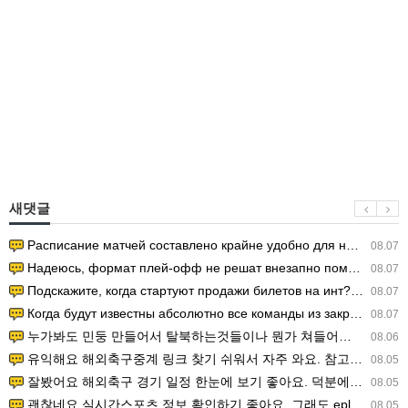
새댓글
Расписание матчей составлено крайне удобно для нашего часово…
08.07
Надеюсь, формат плей-офф не решат внезапно поменять. https:/…
08.07
Подскажите, когда стартуют продажи билетов на инт? https://g…
08.07
Когда будут известны абсолютно все команды из закрытых квали…
08.07
누가봐도 민둥 만들어서 탈북하는것들이나 뭔가 쳐들어오는 낌새를 미리 알아차리기 위함이지 저걸 전쟁준비라고 하…
08.06
유익해요 해외축구중계 링크 찾기 쉬워서 자주 와요. 참고로 무료스포츠중계 정보 확인할 때 출처 꼭 체크해요.…
08.05
잘봤어요 해외축구 경기 일정 한눈에 보기 좋아요. 덕분에 epl중계 볼 때 공식 중계 채널 먼저 찾아봐요. …
08.05
괜찮네요 실시간스포츠 정보 확인하기 좋아요. 그래도 epl중계 볼 때 공식 중계 채널 먼저 찾아봐요. 북마크…
08.05