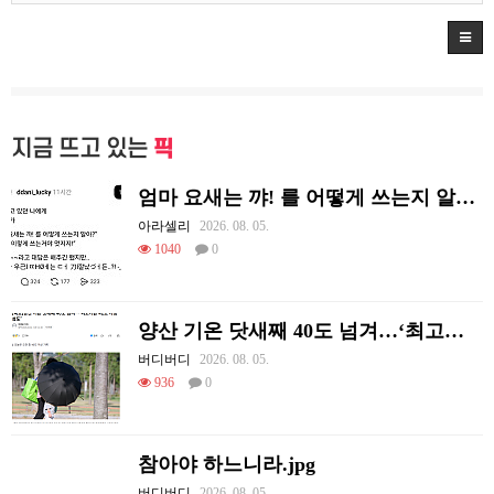
지금 뜨고 있는
픽
엄마 요새는 꺄! 를 어떻게 쓰는지 알아?
아라셀리
2026. 08. 05.
1040
0
양산 기온 닷새째 40도 넘겨…‘최고기온 42도 가능성도’
버디버디
2026. 08. 05.
936
0
참아야 하느니라.jpg
버디버디
2026. 08. 05.