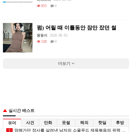
855
0
펌) 어릴 때 이틀동안 잠만 잤던 썰
몽둥이
2026. 08. 03.
528
0
더보기
실시간 베스트
사건
만화
웃썰
해외
핫딜
후방
유머
망해가던 장사를 살려낸 남자의 소울푸드 제육볶음의 위력 ㅋㅋ
1