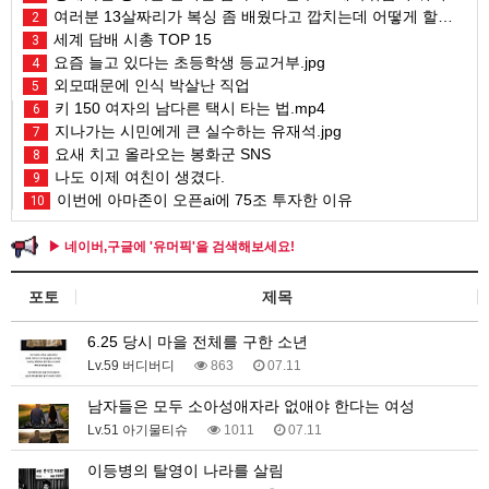
여러분 13살짜리가 복싱 좀 배웠다고 깝치는데 어떻게 할까요?
2
세계 담배 시총 TOP 15
3
요즘 늘고 있다는 초등학생 등교거부.jpg
4
외모때문에 인식 박살난 직업
5
키 150 여자의 남다른 택시 타는 법.mp4
6
지나가는 시민에게 큰 실수하는 유재석.jpg
7
요새 치고 올라오는 봉화군 SNS
8
나도 이제 여친이 생겼다.
9
이번에 아마존이 오픈ai에 75조 투자한 이유
10
▶ 네이버,구글에 '유머픽'을 검색해보세요!
포토
제목
6.25 당시 마을 전체를 구한 소년
Lv.59 버디버디
863
07.11
남자들은 모두 소아성애자라 없애야 한다는 여성
Lv.51 아기물티슈
1011
07.11
이등병의 탈영이 나라를 살림