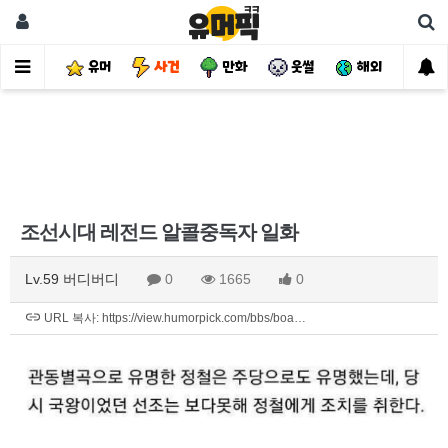
유머
사건
만화
웃썰
해외
핫
조선시대 레전드 알콜중독자 일화
Lv.59 버디버디
0
1665
0
URL 복사: https://view.humorpick.com/bbs/boa…