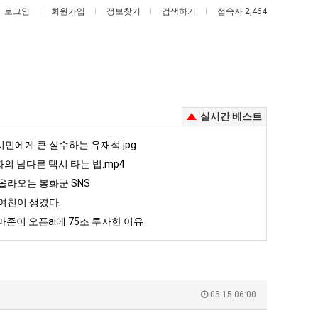
로그인
회원가입
정보찾기
검색하기
접속자 2,464
실시간 베스트
나
이
민에게 큰 실수하는 유재석.jpg
도
번
자의 남다른 택시 타는 법.mp4
이
에
올라오는 봉화군 SNS
제
아
여친이 생겼다.
살려낸 남자의 소울푸드 제육볶음의 위력 ㅋㅋ
나도 이제 여친이 생겼다.
이번에 아마존이 오픈ai에 75조 투자한 이유
여
마
존이 오픈ai에 75조 투자한 이유
친
존
5
퇴사했다!!!!
08.05
08.05
이
이
 근황
서울 토박이 안재현 "왜 서울로 독립해?"
08.05
08.05
생
오
다.
양산 기온 닷새째 40도 넘겨…‘최고기온 42도 가능성도’
08.05
08.05
겼
픈
혼남;;
이번에 아마존이 오픈ai에 75조 투자한 이유
08.05
08.05
05.15 06:00
다.
ai
할까요?
백종원이 알려주는 가장 최악의 창업과정 .JPG
08.05
08.05