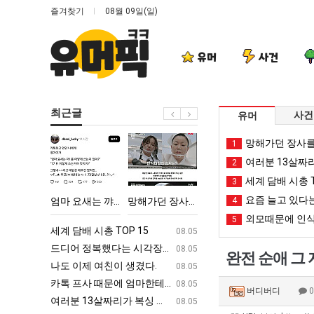
즐겨찾기
08월 09일(일)
유머
사건
최근글
사건
유머
엄
망
나
이
망해가던 장사를
1
마
해
도
번
여러분 13살짜
2
요
가
이
에
세계 담배 시총 T
3
새
던
제
아
요즘 늘고 있다는
왜 서울로 독립해?"
엄마 요새는 꺄! 를 어떻게 쓰는지 알아?
망해가던 장사를 살려낸 남자의 소울푸드 제육볶음의 위력 ㅋㅋ
나도 이제 여친이 생겼다.
4
이번에 아마존이 오
는
장
여
마
외모때문에 인식
5
꺄!
사
친
존
ㅋㅋ
세계 담배 시총 TOP 15
퇴사했다!!!!
08.05
08.05
를
를
이
이
업
드디어 정복했다는 시각장애 근황
서울 토박이 안재현 "왜 서울로 독립해
08.05
08.05
완전 순애 그
어
살
생
오
g
나도 이제 여친이 생겼다.
양산 기온 닷새째 40도 넘겨…‘최고기온 42도 가능성
08.05
08.05
떻
려
겼
픈
카톡 프사 때문에 엄마한테 혼남;;
이번에 아마존이 오픈ai에 75조 투자한
08.05
08.05
버디버디
게
낸
다.
ai
S
여러분 13살짜리가 복싱 좀 배웠다고 깝치는데 어떻게 할까요?
백종원이 알려주는 가장 최악의 창업과정 .
08.05
08.05