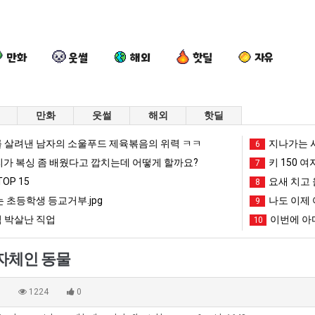
만화
웃썰
해외
핫딜
자유
만화
웃썰
해외
핫딜
세
서
엄
망
 살려낸 남자의 소울푸드 제육볶음의 위력 ㅋㅋ
지나가는 시
6
계
울
마
해
리가 복싱 좀 배웠다고 깝치는데 어떻게 할까요?
키 150 여
7
담
토
요
가
OP 15
요새 치고 
8
배
박
새
던
 초등학생 등교거부.jpg
나도 이제 
픈ai에 75조 투자한 이유
세계 담배 시총 TOP 15
서울 토박이 안재현 "왜 서울로 독립해?"
엄마 요새는 꺄! 를 어떻게 쓰는지 알아?
9
망해가던 장사를 
시
이
는
장
 박살난 직업
이번에 아마
10
총
안
꺄!
사
망해가던 장사를 살려낸 남자의 소울푸드 제육볶음의 위력 ㅋㅋ
세계 담배 시총 TOP 1
08.05
08.05
TOP
재
를
를
?"
외모때문에 인식 박살난 직업
드디어 정복했다는 시각장애
08.05
08.05
 자체인 동물
15
현
어
살
도’
요즘 늘고 있다는 초등학생 등교거부.jpg
나도 이제 여친이 생겼
08.05
08.05
"왜
떻
려
 이유
엄마 요새는 꺄! 를 어떻게 쓰는지 알아?
카톡 프사 때문에 엄마한테 
08.05
08.05
0
1224
0
서
게
낸
JPG
요새 치고 올라오는 봉화군 SNS
여러분 13살짜리가 복싱 좀 배웠다고 깝치는데 어떻게 
08.05
08.05