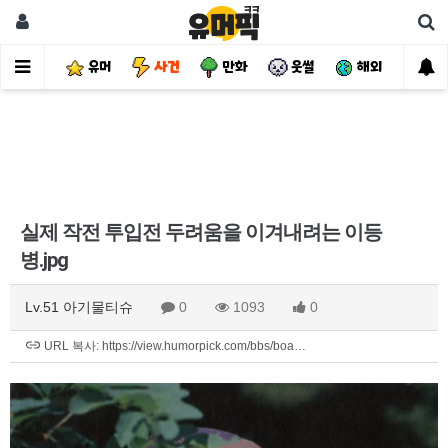
유머
사건
만화
웃썰
해외
핫
실제 작전 투입전 두려움을 이겨내려는 이등
병.jpg
Lv.51 아기물티슈
0
1093
0
URL 복사: https://view.humorpick.com/bbs/boa…