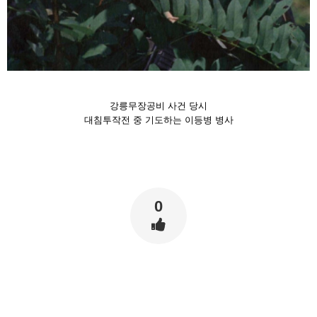
강릉무장공비 사건 당시
대침투작전 중 기도하는 이등병 병사
0