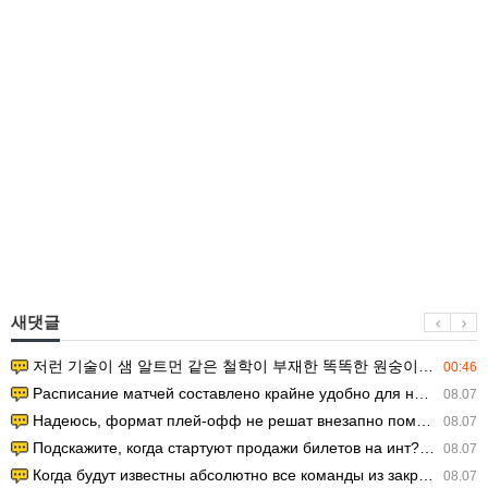
새댓글
저런 기술이 샘 알트먼 같은 철학이 부재한 똑똑한 원숭이에게 있다는게 문제.
00:46
Расписание матчей составлено крайне удобно для нашего часово…
08.07
Надеюсь, формат плей-офф не решат внезапно поменять. https:/…
08.07
Подскажите, когда стартуют продажи билетов на инт? https://g…
08.07
Когда будут известны абсолютно все команды из закрытых квали…
08.07