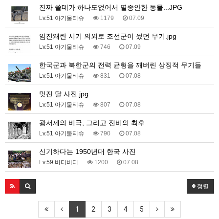
진짜 쓸데가 하나도없어서 멸종안한 동물...JPG
Lv.51 아기물티슈
1179
07.09
임진왜란 시기 의외로 조선군이 썼던 무기.jpg
Lv.51 아기물티슈
746
07.09
한국군과 북한군의 전력 균형을 깨버린 상징적 무기들
Lv.51 아기물티슈
831
07.08
멋진 달 사진.jpg
Lv.51 아기물티슈
807
07.08
광서제의 비극, 그리고 진비의 최후
Lv.51 아기물티슈
790
07.08
신기하다는 1950년대 한국 사진
Lv.59 버디버디
1200
07.08
정렬
1
2
3
4
5