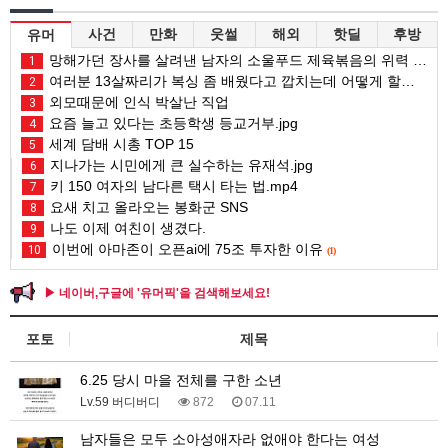
사건
만화
웃썰
해외
핫딜
후방
유머
망해가던 장사를 살려낸 남자의 소울푸드 제육볶음의 위력 ㅋㅋ
1
여러분 13살짜리가 복싱 좀 배웠다고 깝치는데 어떻게 할까요?
2
외모때문에 인식 박살난 직업
3
요즘 늘고 있다는 초등학생 등교거부.jpg
4
세계 담배 시총 TOP 15
5
지나가는 시민에게 큰 실수하는 유재석.jpg
6
키 150 여자의 남다른 택시 타는 법.mp4
7
요새 치고 올라오는 봉화군 SNS
8
나도 이제 여친이 생겼다.
9
이번에 아마존이 오픈ai에 75조 투자한 이유
10
(1)
▶ 네이버,구글에 '유머픽'을 검색해보세요!
포토
제목
6.25 당시 마을 전체를 구한 소년
Lv.59 버디버디
872
07.11
남자들은 모두 소아성애자라 없애야 한다는 여성