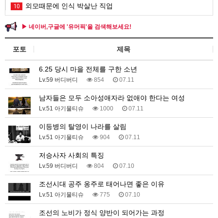
외모때문에 인식 박살난 직업
10
▶ 네이버,구글에 '유머픽'을 검색해보세요!
포토
제목
6.25 당시 마을 전체를 구한 소년
Lv.59 버디버디
854
07.11
남자들은 모두 소아성애자라 없애야 한다는 여성
Lv.51 아기물티슈
1000
07.11
이등병의 탈영이 나라를 살림
Lv.51 아기물티슈
904
07.11
저승사자 사회의 특징
Lv.59 버디버디
804
07.10
조선시대 공주 옹주로 태어나면 좋은 이유
Lv.51 아기물티슈
775
07.10
조선의 노비가 정식 양반이 되어가는 과정