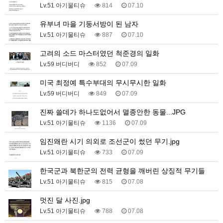
Lv.51 아기물티슈
814
07.10
유부녀 마을 기둥서방이 된 남자
Lv.51 아기물티슈
887
07.10
고려의 소드 마스터였던 척준경의 일화
Lv.59 버디버디
852
07.09
미국 최정예 특수부대의 무시무시한 일화
Lv.59 버디버디
849
07.09
진짜 쓸데가 하나도없어서 멸종안한 동물...JPG
Lv.51 아기물티슈
1136
07.09
임진왜란 시기 의외로 조선군이 썼던 무기.jpg
Lv.51 아기물티슈
733
07.09
한국군과 북한군의 전력 균형을 깨버린 상징적 무기들
Lv.51 아기물티슈
815
07.08
멋진 달 사진.jpg
Lv.51 아기물티슈
788
07.08