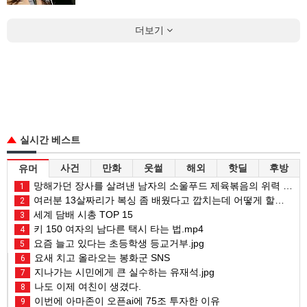
더보기
실시간 베스트
사건
만화
웃썰
해외
핫딜
후방
유머
망해가던 장사를 살려낸 남자의 소울푸드 제육볶음의 위력 ㅋㅋ
1
여러분 13살짜리가 복싱 좀 배웠다고 깝치는데 어떻게 할까요?
2
세계 담배 시총 TOP 15
3
키 150 여자의 남다른 택시 타는 법.mp4
4
요즘 늘고 있다는 초등학생 등교거부.jpg
5
요새 치고 올라오는 봉화군 SNS
6
지나가는 시민에게 큰 실수하는 유재석.jpg
7
나도 이제 여친이 생겼다.
8
이번에 아마존이 오픈ai에 75조 투자한 이유
9