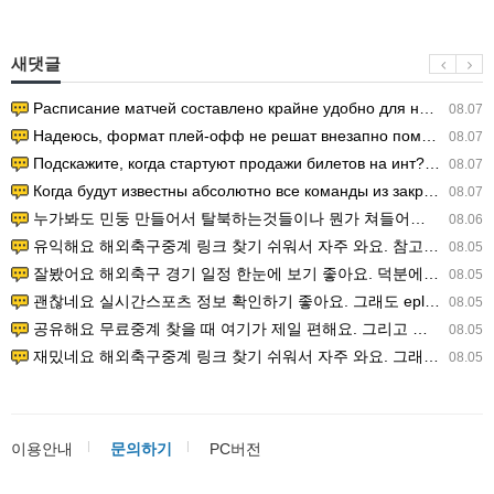
새댓글
Расписание матчей составлено крайне удобно для нашего часово…
08.07
Надеюсь, формат плей-офф не решат внезапно поменять. https:/…
08.07
Подскажите, когда стартуют продажи билетов на инт? https://g…
08.07
Когда будут известны абсолютно все команды из закрытых квали…
08.07
누가봐도 민둥 만들어서 탈북하는것들이나 뭔가 쳐들어오는 낌새를 미리 알아차리기 위함이지 저걸 전쟁준비라고 하…
08.06
유익해요 해외축구중계 링크 찾기 쉬워서 자주 와요. 참고로 무료스포츠중계 정보 확인할 때 출처 꼭 체크해요.…
08.05
잘봤어요 해외축구 경기 일정 한눈에 보기 좋아요. 덕분에 epl중계 볼 때 공식 중계 채널 먼저 찾아봐요. …
08.05
괜찮네요 실시간스포츠 정보 확인하기 좋아요. 그래도 epl중계 볼 때 공식 중계 채널 먼저 찾아봐요. 북마크…
08.05
공유해요 무료중계 찾을 때 여기가 제일 편해요. 그리고 무료스포츠중계 정보 확인할 때 출처 꼭 체크해요. 앞…
08.05
재밌네요 해외축구중계 링크 찾기 쉬워서 자주 와요. 그래서 해외축구중계도 정식 서비스로 봐야 안전해요. 다음…
08.05
이용안내
문의하기
PC버전