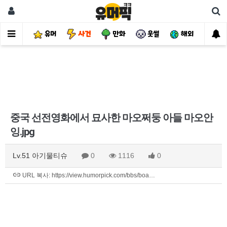
유머
사건
만화
웃썰
해외
핫
중국 선전영화에서 묘사한 마오쩌둥 아들 마오안
잉.jpg
Lv.51 아기물티슈
0
1116
0
URL 복사: https://view.humorpick.com/bbs/boa…