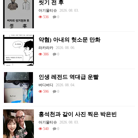
씻기 전 후
아기물티슈
2026. 08. 03.
536
0
약혐) 아내의 헛소문 만화
라카라카
2026. 08. 06.
386
0
인생 레전드 역대급 운빨
버디버디
2026. 08. 04.
596
0
홍석천과 같이 사진 찍은 박은빈
아기물티슈
2026. 08. 03.
540
0