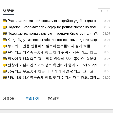
새댓글
Расписание матчей составлено крайне удобно для нашего часово…
08.07
Надеюсь, формат плей-офф не решат внезапно поменять. https:/…
08.07
Подскажите, когда стартуют продажи билетов на инт? https://g…
08.07
Когда будут известны абсолютно все команды из закрытых квали…
08.07
누가봐도 민둥 만들어서 탈북하는것들이나 뭔가 쳐들어오는 낌새를 미리 알아차리기 위함이지 저걸 전쟁준비라고 하…
08.06
유익해요 해외축구중계 링크 찾기 쉬워서 자주 와요. 참고로 무료스포츠중계 정보 확인할 때 출처 꼭 체크해요.…
08.05
잘봤어요 해외축구 경기 일정 한눈에 보기 좋아요. 덕분에 epl중계 볼 때 공식 중계 채널 먼저 찾아봐요. …
08.05
괜찮네요 실시간스포츠 정보 확인하기 좋아요. 그래도 epl중계 볼 때 공식 중계 채널 먼저 찾아봐요. 북마크…
08.05
공유해요 무료중계 찾을 때 여기가 제일 편해요. 그리고 무료스포츠중계 정보 확인할 때 출처 꼭 체크해요. 앞…
08.05
재밌네요 해외축구중계 링크 찾기 쉬워서 자주 와요. 그래서 해외축구중계도 정식 서비스로 봐야 안전해요. 다음…
08.05
이용안내
문의하기
PC버전