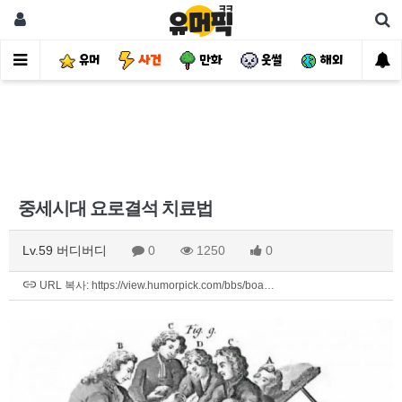
유머
사건
만화
웃썰
해외
핫
중세시대 요로결석 치료법
Lv.59 버디버디
0
1250
0
URL 복사: https://view.humorpick.com/bbs/boa…