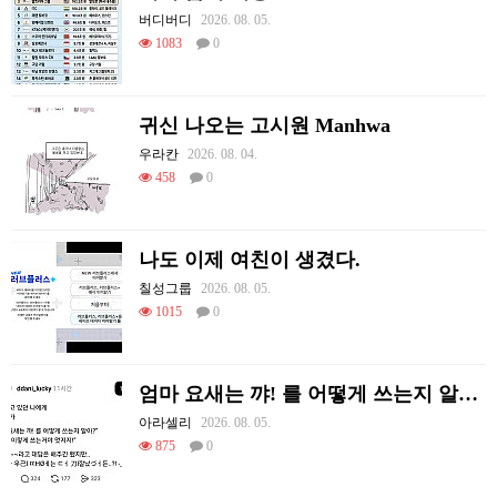
버디버디
2026. 08. 05.
1083
0
귀신 나오는 고시원 Manhwa
우라칸
2026. 08. 04.
458
0
나도 이제 여친이 생겼다.
칠성그룹
2026. 08. 05.
1015
0
엄마 요새는 꺄! 를 어떻게 쓰는지 알아?
아라셀리
2026. 08. 05.
875
0