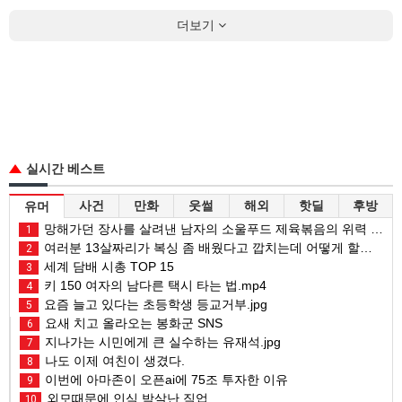
더보기
실시간 베스트
사건
만화
웃썰
해외
핫딜
후방
유머
망해가던 장사를 살려낸 남자의 소울푸드 제육볶음의 위력 ㅋㅋ
1
여러분 13살짜리가 복싱 좀 배웠다고 깝치는데 어떻게 할까요?
2
세계 담배 시총 TOP 15
3
키 150 여자의 남다른 택시 타는 법.mp4
4
요즘 늘고 있다는 초등학생 등교거부.jpg
5
요새 치고 올라오는 봉화군 SNS
6
지나가는 시민에게 큰 실수하는 유재석.jpg
7
나도 이제 여친이 생겼다.
8
이번에 아마존이 오픈ai에 75조 투자한 이유
9
외모때문에 인식 박살난 직업
10