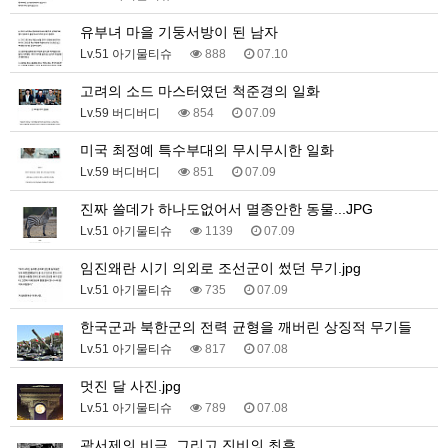
유부녀 마을 기둥서방이 된 남자
Lv.51 아기물티슈
888
07.10
고려의 소드 마스터였던 척준경의 일화
Lv.59 버디버디
854
07.09
미국 최정예 특수부대의 무시무시한 일화
Lv.59 버디버디
851
07.09
진짜 쓸데가 하나도없어서 멸종안한 동물...JPG
Lv.51 아기물티슈
1139
07.09
임진왜란 시기 의외로 조선군이 썼던 무기.jpg
Lv.51 아기물티슈
735
07.09
한국군과 북한군의 전력 균형을 깨버린 상징적 무기들
Lv.51 아기물티슈
817
07.08
멋진 달 사진.jpg
Lv.51 아기물티슈
789
07.08
광서제의 비극, 그리고 진비의 최후