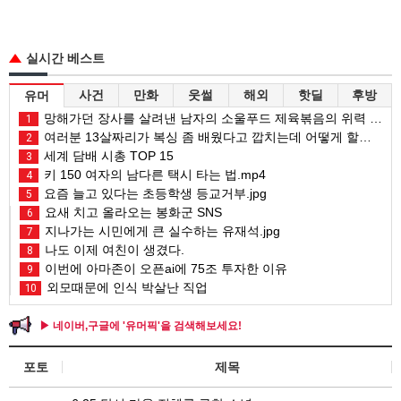
실시간 베스트
사건
만화
웃썰
해외
핫딜
후방
유머
망해가던 장사를 살려낸 남자의 소울푸드 제육볶음의 위력 ㅋㅋ
1
여러분 13살짜리가 복싱 좀 배웠다고 깝치는데 어떻게 할까요?
2
세계 담배 시총 TOP 15
3
키 150 여자의 남다른 택시 타는 법.mp4
4
요즘 늘고 있다는 초등학생 등교거부.jpg
5
요새 치고 올라오는 봉화군 SNS
6
지나가는 시민에게 큰 실수하는 유재석.jpg
7
나도 이제 여친이 생겼다.
8
이번에 아마존이 오픈ai에 75조 투자한 이유
9
외모때문에 인식 박살난 직업
10
▶ 네이버,구글에 '유머픽'을 검색해보세요!
포토
제목