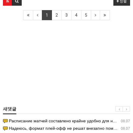
정렬
1
2
3
4
5
새댓글
Расписание матчей составлено крайне удобно для нашего часово…
08.07
Надеюсь, формат плей-офф не решат внезапно поменять. https:/…
08.07