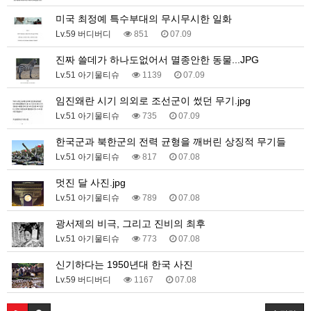
미국 최정예 특수부대의 무시무시한 일화
Lv.59 버디버디
851
07.09
진짜 쓸데가 하나도없어서 멸종안한 동물...JPG
Lv.51 아기물티슈
1139
07.09
임진왜란 시기 의외로 조선군이 썼던 무기.jpg
Lv.51 아기물티슈
735
07.09
한국군과 북한군의 전력 균형을 깨버린 상징적 무기들
Lv.51 아기물티슈
817
07.08
멋진 달 사진.jpg
Lv.51 아기물티슈
789
07.08
광서제의 비극, 그리고 진비의 최후
Lv.51 아기물티슈
773
07.08
신기하다는 1950년대 한국 사진
Lv.59 버디버디
1167
07.08