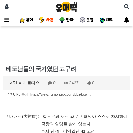
유머
사건
만화
웃썰
해외
핫
테토남들의 국가였던 고구려
Lv.51 아기물티슈
0
2427
0
URL 복사: https://view.humorpick.com/bbs/boa…
그 대대로(大對盧)는 힘으로써 서로 싸우고 빼앗아 스스로 차지하니,
국왕의 임명을 받지 않는다.
- 주서 권49, 이역열전 41 고려