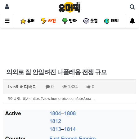
유머
사건
만화
웃썰
해외
핫
의외로 잘 안알려진 나폴레옹 전쟁 규모
Lv.59 버디버디
0
1334
0
URL 복사: https://view.humorpick.com/bbs/boa…