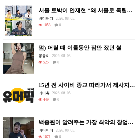
서울 토박이 안재현 "왜 서울로 독립해?"
버디버디
2026. 08. 05.
1058
0
펌) 어릴 때 이틀동안 잠만 잤던 썰
몽둥이
2026. 08. 03.
525
0
15년 전 사이비 종교 따라가서 제사지내고 온 썰.
라이츄
2026. 08. 05.
449
0
백종원이 알려주는 가장 최악의 창업과정 .JPG
버디버디
2026. 08. 05.
1071
0