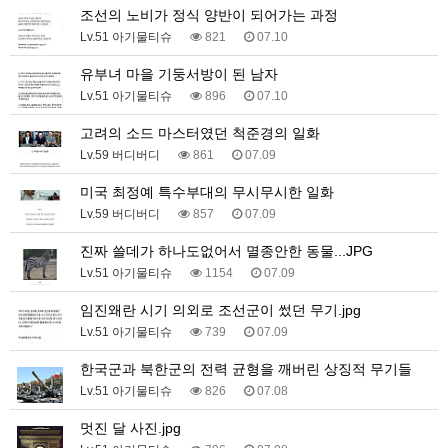
조선의 노비가 정식 양반이 되어가는 과정
Lv.51 아기물티슈
821
07.10
유부녀 마을 기둥서방이 된 남자
Lv.51 아기물티슈
896
07.10
고려의 소드 마스터였던 척준경의 일화
Lv.59 버디버디
861
07.09
미국 최정예 특수부대의 무시무시한 일화
Lv.59 버디버디
857
07.09
진짜 쓸데가 하나도없어서 멸종안한 동물...JPG
Lv.51 아기물티슈
1154
07.09
임진왜란 시기 의외로 조선군이 썼던 무기.jpg
Lv.51 아기물티슈
739
07.09
한국군과 북한군의 전력 균형을 깨버린 상징적 무기들
Lv.51 아기물티슈
826
07.08
멋진 달 사진.jpg