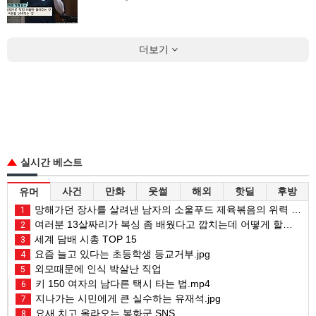
더보기
실시간 베스트
사건
만화
웃썰
해외
핫딜
후방
유머
망해가던 장사를 살려낸 남자의 소울푸드 제육볶음의 위력 ㅋㅋ
1
여러분 13살짜리가 복싱 좀 배웠다고 깝치는데 어떻게 할까요?
2
세계 담배 시총 TOP 15
3
요즘 늘고 있다는 초등학생 등교거부.jpg
4
외모때문에 인식 박살난 직업
5
키 150 여자의 남다른 택시 타는 법.mp4
6
지나가는 시민에게 큰 실수하는 유재석.jpg
7
요새 치고 올라오는 봉화군 SNS
8