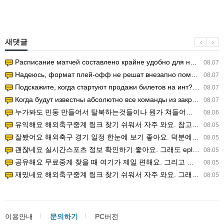
새댓글
Расписание матчей составлено крайне удобно для нашего часово…
08.07
Надеюсь, формат плей-офф не решат внезапно поменять. https:/…
08.07
Подскажите, когда стартуют продажи билетов на инт? https://g…
08.07
Когда будут известны абсолютно все команды из закрытых квали…
08.07
누가봐도 민둥 만들어서 탈북하는것들이나 뭔가 쳐들어오는 낌새를 미리 알아차리기 위함이지 저걸 전쟁준비라고 하…
08.06
유익해요 해외축구중계 링크 찾기 쉬워서 자주 와요. 참고로 무료스포츠중계 정보 확인할 때 출처 꼭 체크해요.…
08.05
잘봤어요 해외축구 경기 일정 한눈에 보기 좋아요. 덕분에 epl중계 볼 때 공식 중계 채널 먼저 찾아봐요. …
08.05
괜찮네요 실시간스포츠 정보 확인하기 좋아요. 그래도 epl중계 볼 때 공식 중계 채널 먼저 찾아봐요. 북마크…
08.05
공유해요 무료중계 찾을 때 여기가 제일 편해요. 그리고 무료스포츠중계 정보 확인할 때 출처 꼭 체크해요. 앞…
08.05
재밌네요 해외축구중계 링크 찾기 쉬워서 자주 와요. 그래서 해외축구중계도 정식 서비스로 봐야 안전해요. 다음…
08.05
이용안내
문의하기
PC버전