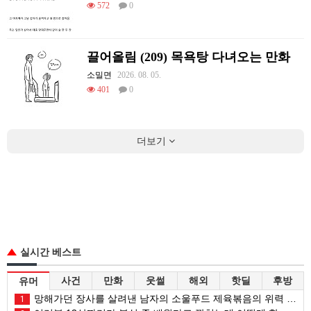
572
0
끌어올림 (209) 목욕탕 다녀오는 만화
소밀면
2026. 08. 05.
401
0
더보기
실시간 베스트
사건
만화
웃썰
해외
핫딜
후방
유머
망해가던 장사를 살려낸 남자의 소울푸드 제육볶음의 위력 ㅋㅋ
1