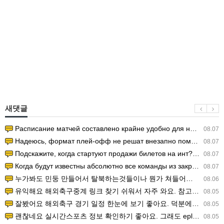
새댓글
Расписание матчей составлено крайне удобно для нашего часово…
08.07
Надеюсь, формат плей-офф не решат внезапно поменять. https:/…
08.07
Подскажите, когда стартуют продажи билетов на инт? https://g…
08.07
Когда будут известны абсолютно все команды из закрытых квали…
08.07
누가봐도 민둥 만들어서 탈북하는것들이나 뭔가 쳐들어오는 낌새를 미리 알아차리기 위함이지 저걸 전쟁준비라고 하…
08.06
유익해요 해외축구중계 링크 찾기 쉬워서 자주 와요. 참고로 무료스포츠중계 정보 확인할 때 출처 꼭 체크해요.…
08.05
잘봤어요 해외축구 경기 일정 한눈에 보기 좋아요. 덕분에 epl중계 볼 때 공식 중계 채널 먼저 찾아봐요. …
08.05
괜찮네요 실시간스포츠 정보 확인하기 좋아요. 그래도 epl중계 볼 때 공식 중계 채널 먼저 찾아봐요. 북마크…
08.05