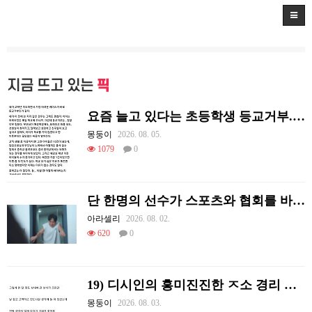
지금 뜨고 있는
픽
요즘 늘고 있다는 초등학생 등교거부.jpg
몽둥이
2026. 08. 05.
1079
0
단 한명의 선수가 스포츠와 협회를 바꿔 버린 사례.jpg
아라셀리
2026. 08. 02.
620
0
19) 디시인의 흥미진진한 ㅈ소 경리 ㄸ먹은 썰
몽둥이
2026. 08. 03.