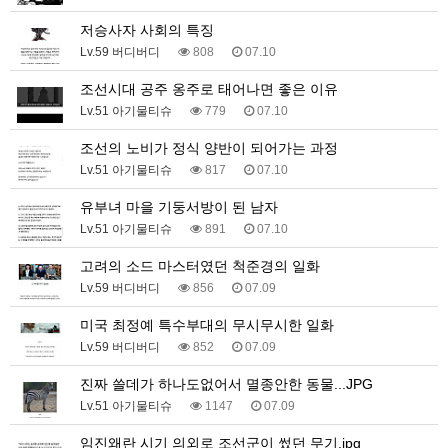
저승사자 사회의 특징
Lv.59 버디버디
808
07.10
조선시대 공주 옹주로 태어나면 좋은 이유
Lv.51 아기물티슈
779
07.10
조선의 노비가 정식 양반이 되어가는 과정
Lv.51 아기물티슈
817
07.10
유부녀 마을 기둥서방이 된 남자
Lv.51 아기물티슈
891
07.10
고려의 소드 마스터였던 척준경의 일화
Lv.59 버디버디
856
07.09
미국 최정예 특수부대의 무시무시한 일화
Lv.59 버디버디
852
07.09
진짜 쓸데가 하나도없어서 멸종안한 동물...JPG
Lv.51 아기물티슈
1147
07.09
임진왜란 시기 의외로 조선군이 썼던 무기.jpg