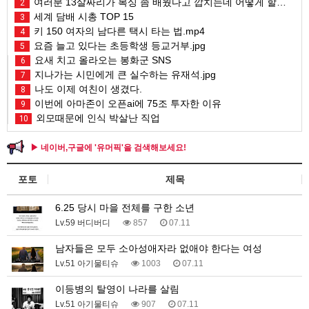
여러분 13살짜리가 복싱 좀 배웠다고 깝치는데 어떻게 할까요?
2
세계 담배 시총 TOP 15
3
키 150 여자의 남다른 택시 타는 법.mp4
4
요즘 늘고 있다는 초등학생 등교거부.jpg
5
요새 치고 올라오는 봉화군 SNS
6
지나가는 시민에게 큰 실수하는 유재석.jpg
7
나도 이제 여친이 생겼다.
8
이번에 아마존이 오픈ai에 75조 투자한 이유
9
외모때문에 인식 박살난 직업
10
▶ 네이버,구글에 '유머픽'을 검색해보세요!
포토
제목
6.25 당시 마을 전체를 구한 소년
Lv.59 버디버디
857
07.11
남자들은 모두 소아성애자라 없애야 한다는 여성
Lv.51 아기물티슈
1003
07.11
이등병의 탈영이 나라를 살림
Lv.51 아기물티슈
907
07.11