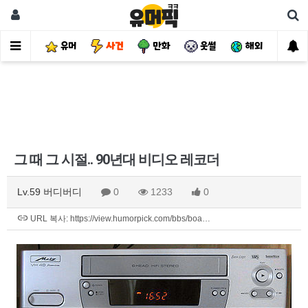
유머
사건
만화
웃썰
해외
핫
그 때 그 시절.. 90년대 비디오 레코더
Lv.59 버디버디
0
1233
0
URL 복사: https://view.humorpick.com/bbs/boa…