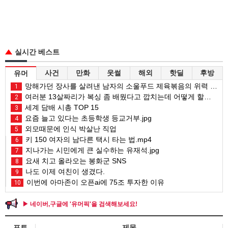
실시간 베스트
사건
만화
웃썰
해외
핫딜
후방
유머
망해가던 장사를 살려낸 남자의 소울푸드 제육볶음의 위력 ㅋㅋ
1
여러분 13살짜리가 복싱 좀 배웠다고 깝치는데 어떻게 할까요?
2
세계 담배 시총 TOP 15
3
요즘 늘고 있다는 초등학생 등교거부.jpg
4
외모때문에 인식 박살난 직업
5
키 150 여자의 남다른 택시 타는 법.mp4
6
지나가는 시민에게 큰 실수하는 유재석.jpg
7
요새 치고 올라오는 봉화군 SNS
8
나도 이제 여친이 생겼다.
9
이번에 아마존이 오픈ai에 75조 투자한 이유
10
▶ 네이버,구글에 '유머픽'을 검색해보세요!
포토
제목