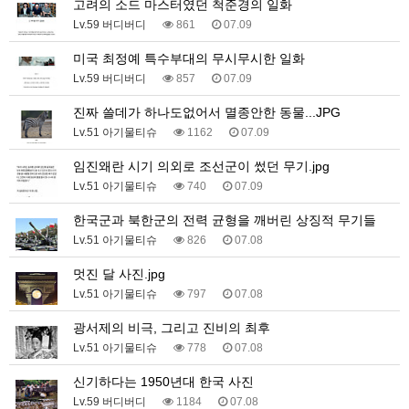
고려의 소드 마스터였던 척준경의 일화
Lv.59 버디버디
861
07.09
미국 최정예 특수부대의 무시무시한 일화
Lv.59 버디버디
857
07.09
진짜 쓸데가 하나도없어서 멸종안한 동물...JPG
Lv.51 아기물티슈
1162
07.09
임진왜란 시기 의외로 조선군이 썼던 무기.jpg
Lv.51 아기물티슈
740
07.09
한국군과 북한군의 전력 균형을 깨버린 상징적 무기들
Lv.51 아기물티슈
826
07.08
멋진 달 사진.jpg
Lv.51 아기물티슈
797
07.08
광서제의 비극, 그리고 진비의 최후
Lv.51 아기물티슈
778
07.08
신기하다는 1950년대 한국 사진
Lv.59 버디버디
1184
07.08