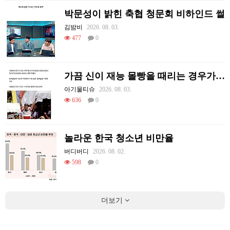
박문성이 밝힌 축협 청문회 비하인드 썰
김밤비
2026. 08. 03.
477
0
가끔 신이 재능 몰빵을 때리는 경우가 있음
아기물티슈
2026. 08. 03.
636
0
놀라운 한국 청소년 비만율
버디버디
2026. 08. 02.
598
0
더보기