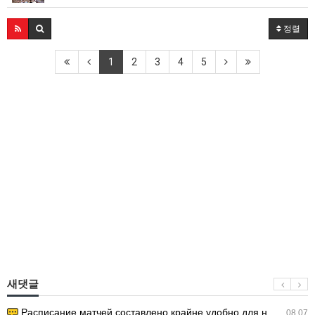
정렬
1
2
3
4
5
새댓글
Расписание матчей составлено крайне удобно для нашего часово…
08.07