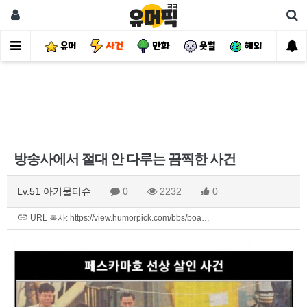
유머
사건
만화
웃썰
해외
핫
방송사에서 절대 안 다루는 끔찍한 사건
Lv.51 아기물티슈
0
2232
0
URL 복사: https://view.humorpick.com/bbs/boa…