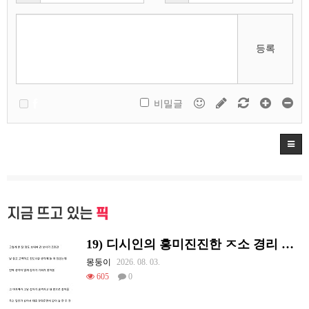
등록
비밀글
지금 뜨고 있는
픽
19) 디시인의 흥미진진한 ㅈ소 경리 ㄸ먹은 썰
몽둥이
2026. 08. 03.
605
0