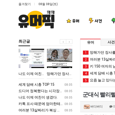
즐겨찾기
08월 08일(토)
유머
사건
최근글
사건
유머
나
망
여
카
망해가던 장사를
1
도
해
러
톡
여러분 13살짜
2
이
가
분
프
키 150 여자의 
3
제
던
13
사
세계 담배 시총 T
에 75조 투자한 이유
나도 이제 여친이 생겼다.
망해가던 장사를 살려낸 남자의 소울푸드 제육볶음의 위력 ㅋㅋ
여러분 13살짜리가 복싱 좀 배웠다고 깝치는데 어떻게 할까요?
4
카톡 프사 때
여
장
살
때
요즘 늘고 있다는
5
친
사
짜
문
ㅋㅋ
세계 담배 시총 TOP 15
퇴사했다!!!!
08.05
08.05
이
를
리
에
업
드디어 정복했다는 시각장애 근황
서울 토박이 안재현 "왜 서울로 독립해
08.05
08.05
군대식 빨리
생
살
가
엄
g
나도 이제 여친이 생겼다.
양산 기온 닷새째 40도 넘겨…‘최고기온 42도 가능성
08.05
08.05
겼
려
복
마
카톡 프사 때문에 엄마한테 혼남;;
이번에 아마존이 오픈ai에 75조 투자한
08.05
08.05
버디버디
다.
낸
싱
한
S
여러분 13살짜리가 복싱 좀 배웠다고 깝치는데 어떻게 할까요?
백종원이 알려주는 가장 최악의 창업과정 .
08.05
08.05