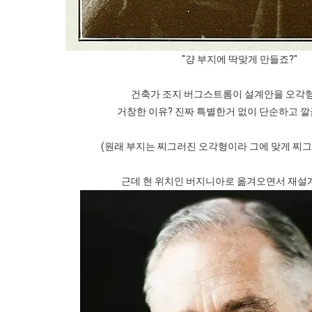
"걍 부지에 딱맞게 만들죠?"
건축가 조지 버그스트롬이 설계안을 오각형
거창한 이유? 진짜 특별한거 없이 단순하고 깔
(원래 부지는 찌그러진 오각형이라 그에 맞게 찌그
근데 현 위치인 버지니아로 옮겨오면서 재설