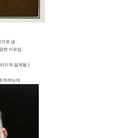
으로 냄.
끔한 이유임.
러지게 설계됨.)
계 하려는데