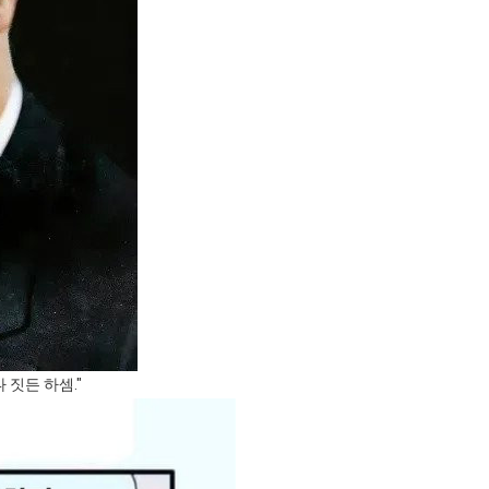
 짓든 하셈."