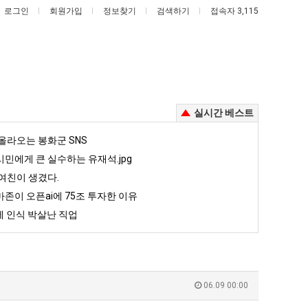
로그인
회원가입
정보찾기
검색하기
접속자 3,115
실시간 베스트
여
카
올라오는 봉화군 SNS
러
톡
민에게 큰 실수하는 유재석.jpg
분
프
여친이 생겼다.
13
사
존이 오픈ai에 75조 투자한 이유
살려낸 남자의 소울푸드 제육볶음의 위력 ㅋㅋ
여러분 13살짜리가 복싱 좀 배웠다고 깝치는데 어떻게 할까요?
카톡 프사 때문에 엄마한테 혼남;;
살
때
 인식 박살난 직업
짜
문
5
퇴사했다!!!!
08.05
08.05
리
에
 근황
서울 토박이 안재현 "왜 서울로 독립해?"
08.05
08.05
가
엄
다.
양산 기온 닷새째 40도 넘겨…‘최고기온 42도 가능성도’
08.05
08.05
복
마
혼남;;
이번에 아마존이 오픈ai에 75조 투자한 이유
08.05
08.05
06.09 00:00
싱
한
할까요?
백종원이 알려주는 가장 최악의 창업과정 .JPG
08.05
08.05