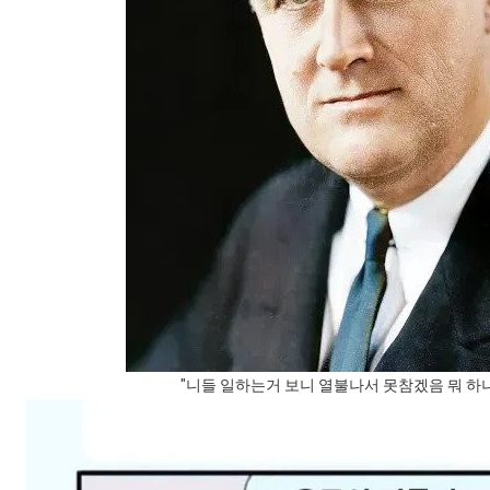
"니들 일하는거 보니 열불나서 못참겠음 뭐 하나