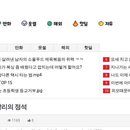
만화
웃썰
해외
핫딜
자유
만화
웃썰
해외
핫딜
요
이
나
망
 살려낸 남자의 소울푸드 제육볶음의 위력 ㅋㅋ
요새 치고 
6
즘
번
도
해
리가 복싱 좀 배웠다고 깝치는데 어떻게 할까요?
지나가는 시
7
늘
에
이
가
남다른 택시 타는 법.mp4
나도 이제 
8
고
아
제
던
OP 15
이번에 아마
문에 엄마한테 혼남;;
요즘 늘고 있다는 초등학생 등교거부.jpg
이번에 아마존이 오픈ai에 75조 투자한 이유
나도 이제 여친이 생겼다.
9
망해가던 장사를 
있
마
여
장
 초등학생 등교거부.jpg
외모때문에
10
다
존
친
사
망해가던 장사를 살려낸 남자의 소울푸드 제육볶음의 위력 ㅋㅋ
세계 담배 시총 TOP 1
08.05
08.05
는
이
이
를
?"
외모때문에 인식 박살난 직업
드디어 정복했다는 시각장애
08.05
08.05
빨리의 정석
초
오
생
살
도’
요즘 늘고 있다는 초등학생 등교거부.jpg
나도 이제 여친이 생겼
08.05
08.05
등
픈
겼
려
 이유
엄마 요새는 꺄! 를 어떻게 쓰는지 알아?
카톡 프사 때문에 엄마한테 
08.05
08.05
0
1165
0
학
ai
다.
낸
JPG
요새 치고 올라오는 봉화군 SNS
여러분 13살짜리가 복싱 좀 배웠다고 깝치는데 어떻게 
08.05
08.05