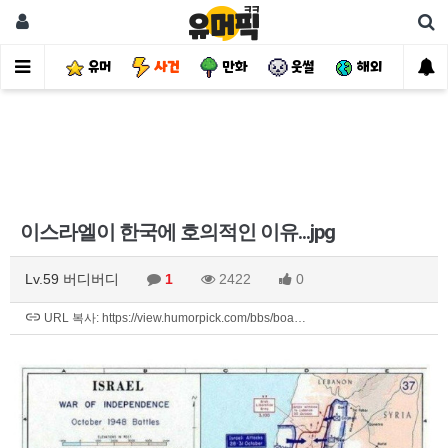
유머
사건
만화
웃썰
해외
핫
이스라엘이 한국에 호의적인 이유...jpg
Lv.59 버디버디
1
2422
0
URL 복사: https://view.humorpick.com/bbs/boa…