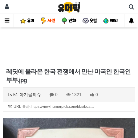
유머
사건
만화
웃썰
해외
핫
레딧에 올라온 한국 전쟁에서 만난 미국인 한국인
부부.jpg
Lv.51 아기물티슈
0
1321
0
URL 복사: https://view.humorpick.com/bbs/boa…