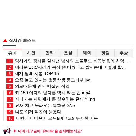
실시간 베스트
사건
만화
웃썰
해외
핫딜
후방
유머
망해가던 장사를 살려낸 남자의 소울푸드 제육볶음의 위력 ㅋㅋ
1
여러분 13살짜리가 복싱 좀 배웠다고 깝치는데 어떻게 할까요?
2
세계 담배 시총 TOP 15
3
요즘 늘고 있다는 초등학생 등교거부.jpg
4
외모때문에 인식 박살난 직업
5
키 150 여자의 남다른 택시 타는 법.mp4
6
지나가는 시민에게 큰 실수하는 유재석.jpg
7
요새 치고 올라오는 봉화군 SNS
8
나도 이제 여친이 생겼다.
9
이번에 아마존이 오픈ai에 75조 투자한 이유
10
▶ 네이버,구글에 '유머픽'을 검색해보세요!