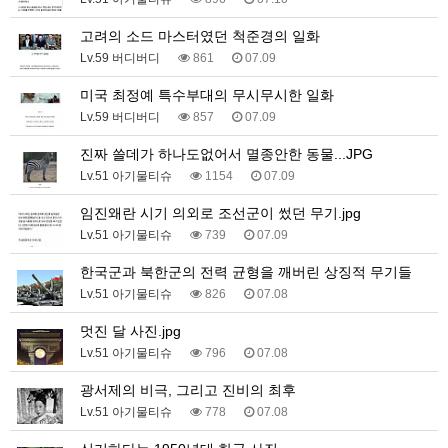
고려의 소드 마스터였던 척준경의 일화
Lv.59 버디버디
861
07.09
미국 최정예 특수부대의 무시무시한 일화
Lv.59 버디버디
857
07.09
진짜 쓸데가 하나도없어서 멸종안한 동물...JPG
Lv.51 아기물티슈
1154
07.09
임진왜란 시기 의외로 조선군이 썼던 무기.jpg
Lv.51 아기물티슈
739
07.09
한국군과 북한군의 전력 균형을 깨버린 상징적 무기들
Lv.51 아기물티슈
826
07.08
멋진 달 사진.jpg
Lv.51 아기물티슈
796
07.08
광서제의 비극, 그리고 진비의 최후
Lv.51 아기물티슈
778
07.08