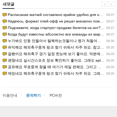
새댓글
Расписание матчей составлено крайне удобно для нашего часово…
08.07
Надеюсь, формат плей-офф не решат внезапно поменять. https:/…
08.07
Подскажите, когда стартуют продажи билетов на инт? https://g…
08.07
Когда будут известны абсолютно все команды из закрытых квали…
08.07
누가봐도 민둥 만들어서 탈북하는것들이나 뭔가 쳐들어오는 낌새를 미리 알아차리기 위함이지 저걸 전쟁준비라고 하…
08.06
유익해요 해외축구중계 링크 찾기 쉬워서 자주 와요. 참고로 무료스포츠중계 정보 확인할 때 출처 꼭 체크해요.…
08.05
잘봤어요 해외축구 경기 일정 한눈에 보기 좋아요. 덕분에 epl중계 볼 때 공식 중계 채널 먼저 찾아봐요. …
08.05
괜찮네요 실시간스포츠 정보 확인하기 좋아요. 그래도 epl중계 볼 때 공식 중계 채널 먼저 찾아봐요. 북마크…
08.05
공유해요 무료중계 찾을 때 여기가 제일 편해요. 그리고 무료스포츠중계 정보 확인할 때 출처 꼭 체크해요. 앞…
08.05
재밌네요 해외축구중계 링크 찾기 쉬워서 자주 와요. 그래서 해외축구중계도 정식 서비스로 봐야 안전해요. 다음…
08.05
이용안내
문의하기
PC버전