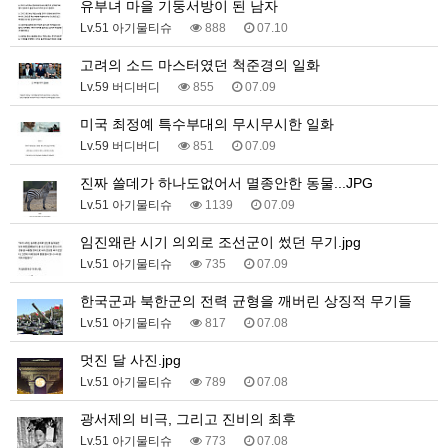
유부녀 마을 기둥서방이 된 남자
Lv.51 아기물티슈
888
07.10
고려의 소드 마스터였던 척준경의 일화
Lv.59 버디버디
855
07.09
미국 최정예 특수부대의 무시무시한 일화
Lv.59 버디버디
851
07.09
진짜 쓸데가 하나도없어서 멸종안한 동물...JPG
Lv.51 아기물티슈
1139
07.09
임진왜란 시기 의외로 조선군이 썼던 무기.jpg
Lv.51 아기물티슈
735
07.09
한국군과 북한군의 전력 균형을 깨버린 상징적 무기들
Lv.51 아기물티슈
817
07.08
멋진 달 사진.jpg
Lv.51 아기물티슈
789
07.08
광서제의 비극, 그리고 진비의 최후
Lv.51 아기물티슈
773
07.08