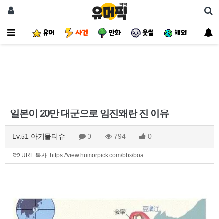
유머
사건
만화
웃썰
해외
핫
일본이 20만 대군으로 임진왜란 진 이유
Lv.51 아기물티슈
0
794
0
URL 복사: https://view.humorpick.com/bbs/boa…