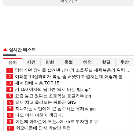
더보기
실시간 베스트
사건
만화
웃썰
해외
핫딜
후방
유머
망해가던 장사를 살려낸 남자의 소울푸드 제육볶음의 위력 ㅋㅋ
1
여러분 13살짜리가 복싱 좀 배웠다고 깝치는데 어떻게 할까요?
2
세계 담배 시총 TOP 15
3
키 150 여자의 남다른 택시 타는 법.mp4
4
요즘 늘고 있다는 초등학생 등교거부.jpg
5
요새 치고 올라오는 봉화군 SNS
6
지나가는 시민에게 큰 실수하는 유재석.jpg
7
나도 이제 여친이 생겼다.
8
이번에 아마존이 오픈ai에 75조 투자한 이유
9
외모때문에 인식 박살난 직업
10