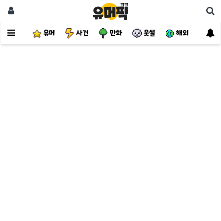
유머
사건
만화
웃썰
해외
핫