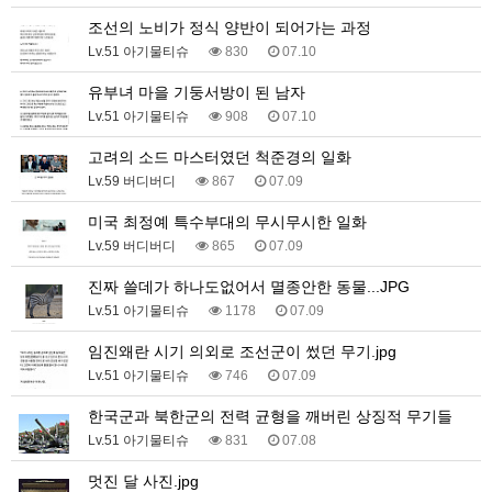
조선의 노비가 정식 양반이 되어가는 과정
Lv.51 아기물티슈
830
07.10
유부녀 마을 기둥서방이 된 남자
Lv.51 아기물티슈
908
07.10
고려의 소드 마스터였던 척준경의 일화
Lv.59 버디버디
867
07.09
미국 최정예 특수부대의 무시무시한 일화
Lv.59 버디버디
865
07.09
진짜 쓸데가 하나도없어서 멸종안한 동물...JPG
Lv.51 아기물티슈
1178
07.09
임진왜란 시기 의외로 조선군이 썼던 무기.jpg
Lv.51 아기물티슈
746
07.09
한국군과 북한군의 전력 균형을 깨버린 상징적 무기들
Lv.51 아기물티슈
831
07.08
멋진 달 사진.jpg