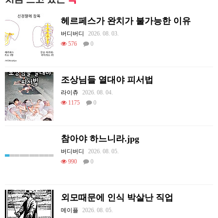
헤르페스가 완치가 불가능한 이유
버디버디
2026. 08. 03.
576
0
조상님들 열대야 피서법
라이츄
2026. 08. 04.
1175
0
참아야 하느니라.jpg
버디버디
2026. 08. 05.
990
0
외모때문에 인식 박살난 직업
메이플
2026. 08. 05.