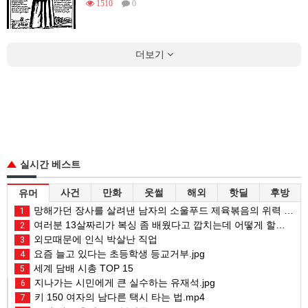
1510
0
더보기
실시간 베스트
사건
만화
웃썰
해외
핫딜
후방
유머
망해가던 장사를 살려낸 남자의 소울푸드 제육볶음의 위력 ㅋㅋ
1
여러분 13살짜리가 복싱 좀 배웠다고 깝치는데 어떻게 할까요?
2
외모때문에 인식 박살난 직업
3
요즘 늘고 있다는 초등학생 등교거부.jpg
4
세계 담배 시총 TOP 15
5
지나가는 시민에게 큰 실수하는 유재석.jpg
6
키 150 여자의 남다른 택시 타는 법.mp4
7