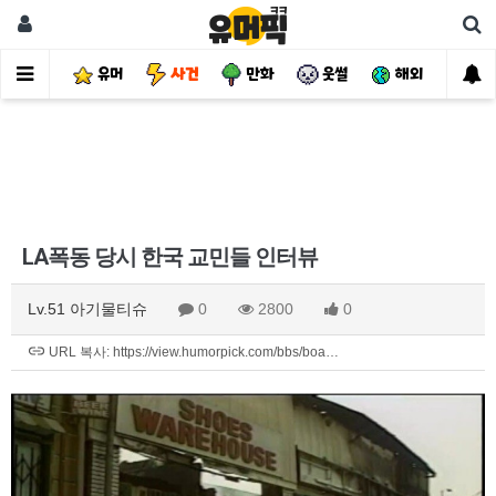
유머
사건
만화
웃썰
해외
핫
LA폭동 당시 한국 교민들 인터뷰
Lv.51 아기물티슈
0
2800
0
URL 복사: https://view.humorpick.com/bbs/boa…