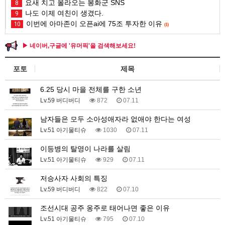
요새 치고 올라오는 봉화군 SNS
8
나도 이제 여친이 생겼다.
9
이번에 아마존이 오픈ai에 75조 투자한 이유
10
(1)
▶ 네이버,구글에 '유머픽'을 검색해보세요!
포토
제목
6.25 당시 마을 전체를 구한 소년
Lv.59 버디버디
872
07.11
남자들은 모두 소아성애자라 없애야 한다는 여성
Lv.51 아기물티슈
1030
07.11
이등병의 탈영이 나라를 살림
Lv.51 아기물티슈
929
07.11
저승사자 사회의 특징
Lv.59 버디버디
822
07.10
조선시대 공주 옹주로 태어나면 좋은 이유
Lv.51 아기물티슈
795
07.10