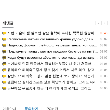
새댓글
저런 기술이 샘 알트먼 같은 철학이 부재한 똑똑한 원숭이에게 있다는게 문제.
00:46
Расписание матчей составлено крайне удобно для нашего часово…
08.07
Надеюсь, формат плей-офф не решат внезапно поменять. https:/…
08.07
Подскажите, когда стартуют продажи билетов на инт? https://g…
08.07
Когда будут известны абсолютно все команды из закрытых квали…
08.07
누가봐도 민둥 만들어서 탈북하는것들이나 뭔가 쳐들어오는 낌새를 미리 알아차리기 위함이지 저걸 전쟁준비라고 하…
08.06
유익해요 해외축구중계 링크 찾기 쉬워서 자주 와요. 참고로 무료스포츠중계 정보 확인할 때 출처 꼭 체크해요.…
08.05
잘봤어요 해외축구 경기 일정 한눈에 보기 좋아요. 덕분에 epl중계 볼 때 공식 중계 채널 먼저 찾아봐요. …
08.05
괜찮네요 실시간스포츠 정보 확인하기 좋아요. 그래도 epl중계 볼 때 공식 중계 채널 먼저 찾아봐요. 북마크…
08.05
공유해요 무료중계 찾을 때 여기가 제일 편해요. 그리고 무료스포츠중계 정보 확인할 때 출처 꼭 체크해요. 앞…
08.05
이용안내
문의하기
PC버전