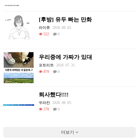
[후방] 유두 빠는 만화
라이츄
2026. 08. 02.
522
0
우리중에 가짜가 있대
포트리쯔
2026. 07. 31.
879
0
퇴사했다!!!!
우라칸
2026. 08. 05.
578
0
더보기