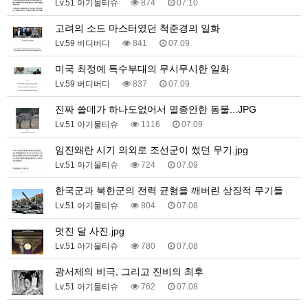
Lv.51 아기물티슈
874
07.10
고려의 소드 마스터였던 척준경의 일화
Lv.59 버디버디
841
07.09
미국 최정예 특수부대의 무시무시한 일화
Lv.59 버디버디
837
07.09
진짜 쓸데가 하나도없어서 멸종안한 동물...JPG
Lv.51 아기물티슈
1116
07.09
임진왜란 시기 의외로 조선군이 썼던 무기.jpg
Lv.51 아기물티슈
724
07.09
한국군과 북한군의 전력 균형을 깨버린 상징적 무기들
Lv.51 아기물티슈
804
07.08
멋진 달 사진.jpg
Lv.51 아기물티슈
780
07.08
광서제의 비극, 그리고 진비의 최후
Lv.51 아기물티슈
762
07.08