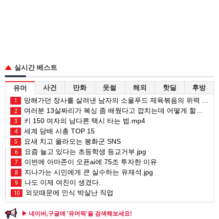
실시간 베스트
사건
만화
웃썰
해외
핫딜
후방
유머
망해가던 장사를 살려낸 남자의 소울푸드 제육볶음의 위력 ㅋㅋ
1
여러분 13살짜리가 복싱 좀 배웠다고 깝치는데 어떻게 할까요?
2
키 150 여자의 남다른 택시 타는 법.mp4
3
세계 담배 시총 TOP 15
4
요새 치고 올라오는 봉화군 SNS
5
요즘 늘고 있다는 초등학생 등교거부.jpg
6
이번에 아마존이 오픈ai에 75조 투자한 이유
7
지나가는 시민에게 큰 실수하는 유재석.jpg
8
나도 이제 여친이 생겼다.
9
외모때문에 인식 박살난 직업
10
▶ 네이버,구글에 '유머픽'을 검색해보세요!