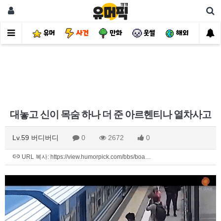
유머
사건
만화
웃썰
해외
핫
대놓고 신이 목숨 하나 더 준 아르헨티나 열차사고
Lv.59 버디버디
0
2672
0
URL 복사: https://view.humorpick.com/bbs/boa…