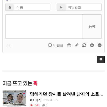
등록
비밀글
지금 뜨고 있는
픽
망해가던 장사를 살려낸 남자의 소울푸드 제육볶음의 위력 ㅋㅋ
픽시베이
2026. 08. 05.
1848
0