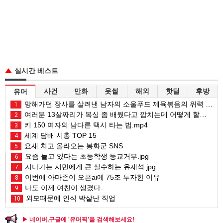
실시간 베스트
사건
만화
웃썰
해외
핫딜
후방
유머
망해가던 장사를 살려낸 남자의 소울푸드 제육볶음의 위력 ㅋㅋ
1
여러분 13살짜리가 복싱 좀 배웠다고 깝치는데 어떻게 할까요?
2
키 150 여자의 남다른 택시 타는 법.mp4
3
세계 담배 시총 TOP 15
4
요새 치고 올라오는 봉화군 SNS
5
요즘 늘고 있다는 초등학생 등교거부.jpg
6
지나가는 시민에게 큰 실수하는 유재석.jpg
7
이번에 아마존이 오픈ai에 75조 투자한 이유
8
나도 이제 여친이 생겼다.
9
외모때문에 인식 박살난 직업
10
▶ 네이버,구글에 '유머픽'을 검색해보세요!