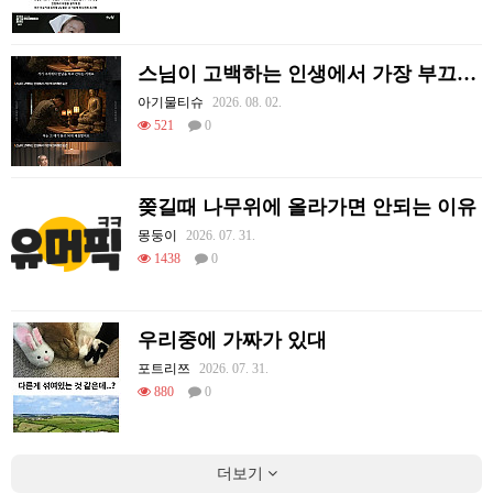
스님이 고백하는 인생에서 가장 부끄러웠던 순간
아기물티슈
2026. 08. 02.
521
0
쫒길때 나무위에 올라가면 안되는 이유
몽둥이
2026. 07. 31.
1438
0
우리중에 가짜가 있대
포트리쯔
2026. 07. 31.
880
0
더보기