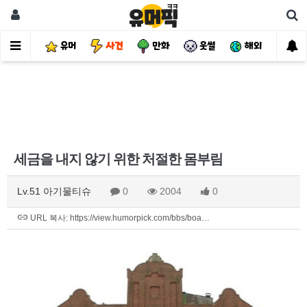
유머
사건
만화
웃썰
해외
핫
세금을 내지 않기 위한 처절한 몸부림
Lv.51 아기물티슈
0
2004
0
URL 복사: https://view.humorpick.com/bbs/boa…