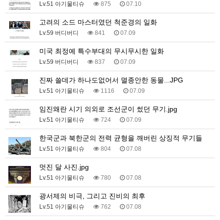
Lv.51 아기물티슈
875
07.10
고려의 소드 마스터였던 척준경의 일화
Lv.59 버디버디
841
07.09
미국 최정예 특수부대의 무시무시한 일화
Lv.59 버디버디
837
07.09
진짜 쓸데가 하나도없어서 멸종안한 동물...JPG
Lv.51 아기물티슈
1116
07.09
임진왜란 시기 의외로 조선군이 썼던 무기.jpg
Lv.51 아기물티슈
724
07.09
한국군과 북한군의 전력 균형을 깨버린 상징적 무기들
Lv.51 아기물티슈
804
07.08
멋진 달 사진.jpg
Lv.51 아기물티슈
780
07.08
광서제의 비극, 그리고 진비의 최후
Lv.51 아기물티슈
762
07.08