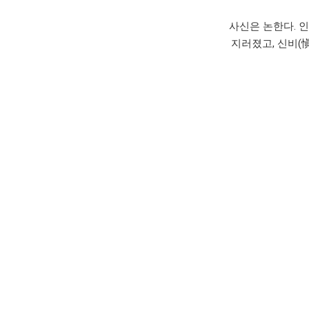
사신은 논한다. 
지러졌고, 신비(