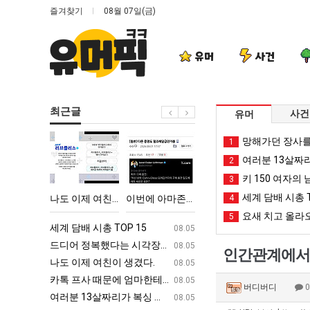
즐겨찾기
08월 07일(금)
유머
사건
최근글
사건
유머
나
이
망
백
망해가던 장사를
1
도
번
해
종
여러분 13살짜
2
이
에
가
원
키 150 여자의 
3
제
아
던
이
세계 담배 시총 T
 박살난 직업
나도 이제 여친이 생겼다.
이번에 아마존이 오픈ai에 75조 투자한 이유
망해가던 장사를 살려낸 남자의 소울푸드 제육볶음의 위력 ㅋㅋ
4
백종원이 알려주는 
여
마
장
알
요새 치고 올라오
5
친
존
사
려
ㅋㅋ
세계 담배 시총 TOP 15
퇴사했다!!!!
08.05
08.05
이
이
를
주
업
드디어 정복했다는 시각장애 근황
서울 토박이 안재현 "왜 서울로 독립해
08.05
08.05
인간관계에서 
생
오
살
는
g
나도 이제 여친이 생겼다.
양산 기온 닷새째 40도 넘겨…‘최고기온 42도 가능성
08.05
08.05
겼
픈
려
가
카톡 프사 때문에 엄마한테 혼남;;
이번에 아마존이 오픈ai에 75조 투자한
08.05
08.05
버디버디
다.
ai
낸
장
S
여러분 13살짜리가 복싱 좀 배웠다고 깝치는데 어떻게 할까요?
백종원이 알려주는 가장 최악의 창업과정 .
08.05
08.05