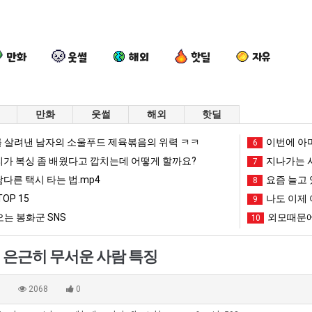
만화
웃썰
해외
핫딜
자유
만화
웃썰
해외
핫딜
요
외
나
이
 살려낸 남자의 소울푸드 제육볶음의 위력 ㅋㅋ
이번에 아마
6
즘
모
도
번
리가 복싱 좀 배웠다고 깝치는데 어떻게 할까요?
지나가는 시
7
늘
때
이
에
남다른 택시 타는 법.mp4
요즘 늘고 
8
고
문
제
아
OP 15
나도 이제 
가장 최악의 창업과정 .JPG
요즘 늘고 있다는 초등학생 등교거부.jpg
외모때문에 인식 박살난 직업
나도 이제 여친이 생겼다.
9
이번에 아마
있
에
여
마
는 봉화군 SNS
외모때문에
10
다
인
친
존
망해가던 장사를 살려낸 남자의 소울푸드 제육볶음의 위력 ㅋㅋ
세계 담배 시총 TOP 1
08.05
08.05
는
식
이
이
?"
외모때문에 인식 박살난 직업
드디어 정복했다는 시각장애
08.05
08.05
은근히 무서운 사람 특징
초
박
생
오
도’
요즘 늘고 있다는 초등학생 등교거부.jpg
나도 이제 여친이 생겼
08.05
08.05
등
살
겼
픈
 이유
엄마 요새는 꺄! 를 어떻게 쓰는지 알아?
카톡 프사 때문에 엄마한테 
08.05
08.05
0
2068
0
학
난
다.
ai
JPG
요새 치고 올라오는 봉화군 SNS
여러분 13살짜리가 복싱 좀 배웠다고 깝치는데 어떻게 
08.05
08.05