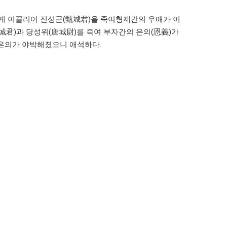
게 이끌리어 진성군(甄城君)을 죽여형제간의 우애가 이
福城君)과 당성위(唐城尉)를 죽여 부자간의 은의(恩義)가
 은의가 야박해졌으니 애석하다.