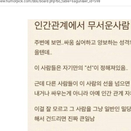
생
직
에
view.humorpick.com/bbs/board.php?bo_table=sagun&wr_id=598
등
업
75
교
조
. …
재밌네요 축구중계 생각할 때 도움 되는 팁이 많네요. 그리고 해외축구 경기 볼 때 정식 스트리밍 서비스 이용…
너무 슬프당...
08.05
08.04
거
투
에도 여기 …
좋네요 축구무료중계 사이트 중에 여기가 최고예요. 참고로 축구무료중계도 합법적인 곳에서 봐야 마음 편해요. …
ㅠ
08.05
08.04
부.jpg
자
요. 앞으로…
재밌네요 요즘 스포츠중계 볼 때마다 이 사이트 먼저 들어와요. 그래도 축구무료중계도 합법적인 곳에서 봐야 마…
존온나 비호감 퉤
08.05
08.04
한
해요. 주변…
좋네요 epl중계 일정 확인할 때 유용해요. 그런데 무료스포츠중계 정보 확인할 때 출처 꼭 체크해요. 계속 …
08.05
08.04
이
해요. 주변…
공유해요 요즘 스포츠중계 볼 때마다 이 사이트 먼저 들어와요. 그런데 축구무료중계도 합법적인 곳에서 봐야 마…
08.05
08.04
유
이용해요.…
공유해요 무료중계 찾을 때 여기가 제일 편해요. 참고로 무료스포츠중계 정보 확인할 때 출처 꼭 체크해요. 북…
08.05
08.04
 다…
좋네요 무료중계 찾을 때 여기가 제일 편해요. 그치만 축구무료중계도 합법적인 곳에서 봐야 마음 편해요. 앞으…
08.04
08.04
 곳만 이용…
공유해요 epl중계 일정 확인할 때 유용해요. 그런데 epl중계 볼 때 공식 중계 채널 먼저 찾아봐요. 다음…
08.04
08.04
이용해요. …
잘봤어요 epl중계 일정 확인할 때 유용해요. 그래서 해외축구중계도 정식 서비스로 봐야 안전해요. 북마크 해…
08.04
08.04
요.…
재밌네요 해외축구 경기 일정 한눈에 보기 좋아요. 그나저나 스포츠무료중계 찾을 때 신뢰할 수 있는 곳만 이용…
08.04
08.04
를게…
도움돼요 실시간스포츠 정보 확인하기 좋아요. 그래서 스포츠중계는 합법적인 경로로만 시청하려 해요. 앞으로도 …
08.04
08.04
비스 이용해…
추천해요 해외축구 경기 일정 한눈에 보기 좋아요. 그치만 축구중계 보면서 불법 사이트는 피해요. 덕분에 더 …
08.04
08.04
주변에도 추…
헐 닮았네요...ㅋ
08.04
07.30
전해…
내 알빠가 아닌데 시간내서 가줘야하는 이유가?
08.04
07.26
은 …
옷을 벗어 던지면 된다
08.04
07.21