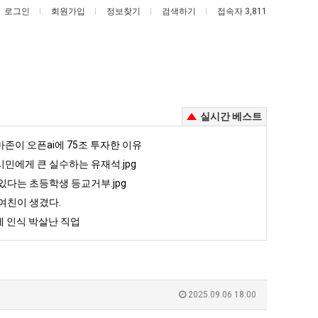
로그인
회원가입
정보찾기
검색하기
접속자 3,811
실시간 베스트
망
백
존이 오픈ai에 75조 투자한 이유
해
종
민에게 큰 실수하는 유재석.jpg
가
원
있다는 초등학생 등교거부.jpg
던
이
여친이 생겼다.
존이 오픈ai에 75조 투자한 이유
망해가던 장사를 살려낸 남자의 소울푸드 제육볶음의 위력 ㅋㅋ
백종원이 알려주는 가장 최악의 창업과정 .JPG
장
알
 인식 박살난 직업
사
려
5
퇴사했다!!!!
08.05
08.05
를
주
 근황
서울 토박이 안재현 "왜 서울로 독립해?"
08.05
08.05
살
는
다.
양산 기온 닷새째 40도 넘겨…‘최고기온 42도 가능성도’
08.05
08.05
려
가
혼남;;
이번에 아마존이 오픈ai에 75조 투자한 이유
08.05
08.05
2025.09.06 18:00
낸
장
할까요?
백종원이 알려주는 가장 최악의 창업과정 .JPG
08.05
08.05