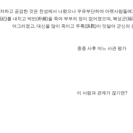
인자하고 공검한 것은 천성에서 나왔으나 우유부단하여 아랫사람들에
愼妃)를 내치고 박빈(朴嬪)을 죽여 부부의 정이 없어졌으며, 복성군(
어그러졌고, 대신을 많이 죽이고 주륙(誅戮)이 잇달아 군신의
중종 사후 어느 사관 평가
이 사람과 관계가 끊기면?