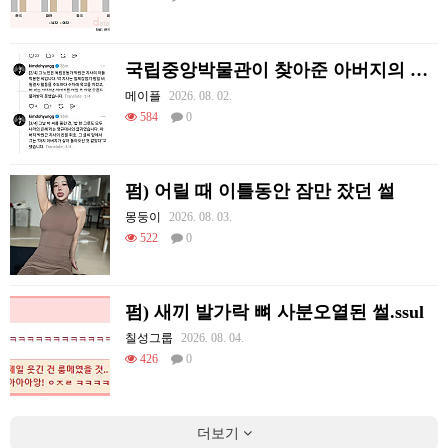
국립중앙박물관이 찾아준 아버지의 흔적
메이플
2026. 08. 02.
584
0
펌) 어릴 때 이틀동안 잠만 잤던 썰
몽둥이
2026. 08. 03.
522
0
펌) 새끼 발가락 뼈 사분오열된 썰.ssul
칠성그룹
2026. 08. 04.
426
0
더보기