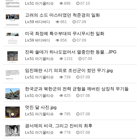
Lv.51 아기물티슈
896
07.10
고려의 소드 마스터였던 척준경의 일화
Lv.59 버디버디
861
07.09
미국 최정예 특수부대의 무시무시한 일화
Lv.59 버디버디
856
07.09
진짜 쓸데가 하나도없어서 멸종안한 동물...JPG
Lv.51 아기물티슈
1151
07.09
임진왜란 시기 의외로 조선군이 썼던 무기.jpg
Lv.51 아기물티슈
739
07.09
한국군과 북한군의 전력 균형을 깨버린 상징적 무기들
Lv.51 아기물티슈
825
07.08
멋진 달 사진.jpg
Lv.51 아기물티슈
795
07.08
광서제의 비극, 그리고 진비의 최후
Lv.51 아기물티슈
778
07.08