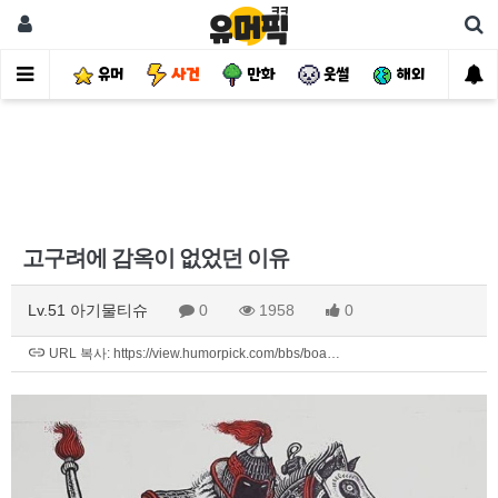
유머
사건
만화
웃썰
해외
핫
고구려에 감옥이 없었던 이유
Lv.51 아기물티슈
0
1958
0
URL 복사: https://view.humorpick.com/bbs/boa…