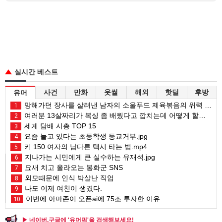
실시간 베스트
사건
만화
웃썰
해외
핫딜
후방
유머
망해가던 장사를 살려낸 남자의 소울푸드 제육볶음의 위력 ㅋㅋ
1
여러분 13살짜리가 복싱 좀 배웠다고 깝치는데 어떻게 할까요?
2
세계 담배 시총 TOP 15
3
요즘 늘고 있다는 초등학생 등교거부.jpg
4
키 150 여자의 남다른 택시 타는 법.mp4
5
지나가는 시민에게 큰 실수하는 유재석.jpg
6
요새 치고 올라오는 봉화군 SNS
7
외모때문에 인식 박살난 직업
8
나도 이제 여친이 생겼다.
9
이번에 아마존이 오픈ai에 75조 투자한 이유
10
▶ 네이버,구글에 '유머픽'을 검색해보세요!