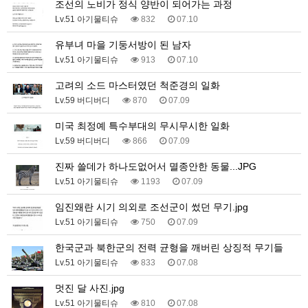
조선의 노비가 정식 양반이 되어가는 과정
Lv.51 아기물티슈
832
07.10
유부녀 마을 기둥서방이 된 남자
Lv.51 아기물티슈
913
07.10
고려의 소드 마스터였던 척준경의 일화
Lv.59 버디버디
870
07.09
미국 최정예 특수부대의 무시무시한 일화
Lv.59 버디버디
866
07.09
진짜 쓸데가 하나도없어서 멸종안한 동물...JPG
Lv.51 아기물티슈
1193
07.09
임진왜란 시기 의외로 조선군이 썼던 무기.jpg
Lv.51 아기물티슈
750
07.09
한국군과 북한군의 전력 균형을 깨버린 상징적 무기들
Lv.51 아기물티슈
833
07.08
멋진 달 사진.jpg
Lv.51 아기물티슈
810
07.08