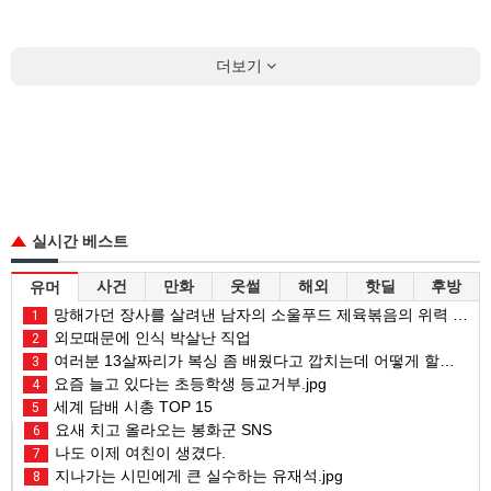
더보기
실시간 베스트
사건
만화
웃썰
해외
핫딜
후방
유머
망해가던 장사를 살려낸 남자의 소울푸드 제육볶음의 위력 ㅋㅋ
1
외모때문에 인식 박살난 직업
2
여러분 13살짜리가 복싱 좀 배웠다고 깝치는데 어떻게 할까요?
3
요즘 늘고 있다는 초등학생 등교거부.jpg
4
세계 담배 시총 TOP 15
5
요새 치고 올라오는 봉화군 SNS
6
나도 이제 여친이 생겼다.
7
지나가는 시민에게 큰 실수하는 유재석.jpg
8