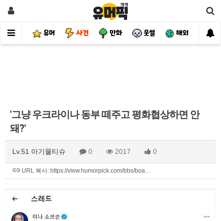
유머
사건
만화
웃썰
해외
핫
'그냥 우크라이나 동부 떼주고 평화협상하면 안
돼?'
Lv.51 아기물티슈
0
2017
0
URL 복사: https://view.humorpick.com/bbs/boa…