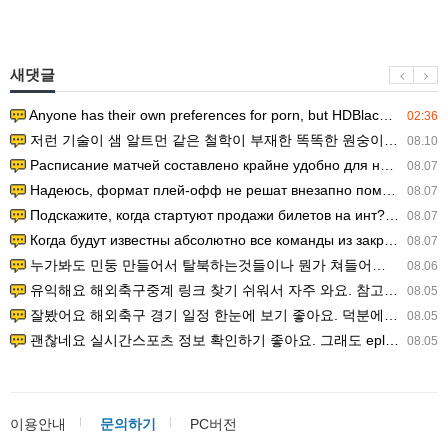
새댓글
Anyone has their own preferences for porn, but HDBlackAss ha…
02:36
저런 기술이 샘 알트먼 같은 철학이 부재한 똑똑한 원숭이에게 있다는게 문제.
08.10
Расписание матчей составлено крайне удобно для нашего часово…
08.07
Надеюсь, формат плей-офф не решат внезапно поменять. https:/…
08.07
Подскажите, когда стартуют продажи билетов на инт? https://g…
08.07
Когда будут известны абсолютно все команды из закрытых квали…
08.07
누가봐도 민둥 만들어서 탈북하는것들이나 뭔가 쳐들어오는 낌새를 미리 알아차리기 위함이지 저걸 전쟁준비라고 하…
08.06
유익해요 해외축구중계 링크 찾기 쉬워서 자주 와요. 참고로 무료스포츠중계 정보 확인할 때 출처 꼭 체크해요.…
08.05
잘봤어요 해외축구 경기 일정 한눈에 보기 좋아요. 덕분에 epl중계 볼 때 공식 중계 채널 먼저 찾아봐요. …
08.05
괜찮네요 실시간스포츠 정보 확인하기 좋아요. 그래도 epl중계 볼 때 공식 중계 채널 먼저 찾아봐요. 북마크…
08.05
이용안내
문의하기
PC버전