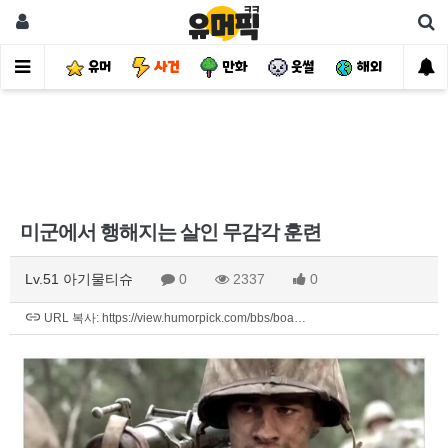
유머
사건
만화
웃썰
해외
핫
미군에서 행해지는 살인 무감각 훈련
Lv.51 아기물티슈
0
2337
0
URL 복사: https://view.humorpick.com/bbs/boa…