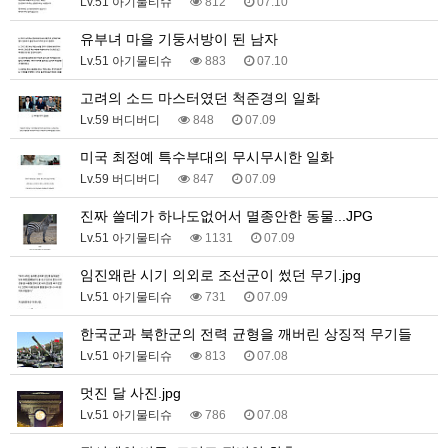
Lv.51 아기물티슈
812
07.10
유부녀 마을 기둥서방이 된 남자
Lv.51 아기물티슈
883
07.10
고려의 소드 마스터였던 척준경의 일화
Lv.59 버디버디
848
07.09
미국 최정예 특수부대의 무시무시한 일화
Lv.59 버디버디
847
07.09
진짜 쓸데가 하나도없어서 멸종안한 동물...JPG
Lv.51 아기물티슈
1131
07.09
임진왜란 시기 의외로 조선군이 썼던 무기.jpg
Lv.51 아기물티슈
731
07.09
한국군과 북한군의 전력 균형을 깨버린 상징적 무기들
Lv.51 아기물티슈
813
07.08
멋진 달 사진.jpg
Lv.51 아기물티슈
786
07.08