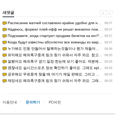
새댓글
Расписание матчей составлено крайне удобно для нашего часово…
08.07
Надеюсь, формат плей-офф не решат внезапно поменять. https:/…
08.07
Подскажите, когда стартуют продажи билетов на инт? https://g…
08.07
Когда будут известны абсолютно все команды из закрытых квали…
08.07
누가봐도 민둥 만들어서 탈북하는것들이나 뭔가 쳐들어오는 낌새를 미리 알아차리기 위함이지 저걸 전쟁준비라고 하…
08.06
유익해요 해외축구중계 링크 찾기 쉬워서 자주 와요. 참고로 무료스포츠중계 정보 확인할 때 출처 꼭 체크해요.…
08.05
잘봤어요 해외축구 경기 일정 한눈에 보기 좋아요. 덕분에 epl중계 볼 때 공식 중계 채널 먼저 찾아봐요. …
08.05
괜찮네요 실시간스포츠 정보 확인하기 좋아요. 그래도 epl중계 볼 때 공식 중계 채널 먼저 찾아봐요. 북마크…
08.05
공유해요 무료중계 찾을 때 여기가 제일 편해요. 그리고 무료스포츠중계 정보 확인할 때 출처 꼭 체크해요. 앞…
08.05
재밌네요 해외축구중계 링크 찾기 쉬워서 자주 와요. 그래서 해외축구중계도 정식 서비스로 봐야 안전해요. 다음…
08.05
이용안내
문의하기
PC버전