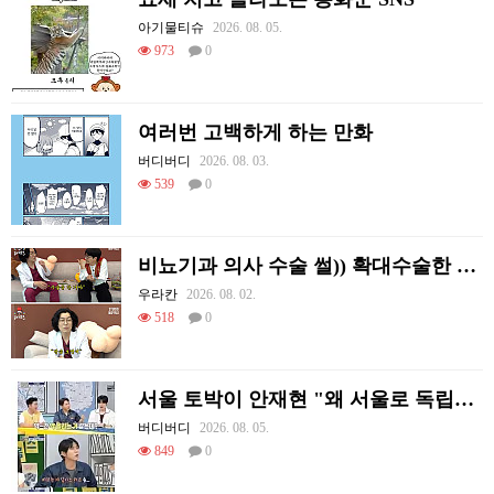
아기물티슈
2026. 08. 05.
973
0
여러번 고백하게 하는 만화
버디버디
2026. 08. 03.
539
0
비뇨기과 의사 수술 썰)) 확대수술한 여러 셀럽들
우라칸
2026. 08. 02.
518
0
서울 토박이 안재현 "왜 서울로 독립해?"
버디버디
2026. 08. 05.
849
0