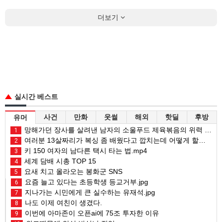
더보기
실시간 베스트
사건
만화
웃썰
해외
핫딜
후방
유머
망해가던 장사를 살려낸 남자의 소울푸드 제육볶음의 위력 ㅋㅋ
1
여러분 13살짜리가 복싱 좀 배웠다고 깝치는데 어떻게 할까요?
2
키 150 여자의 남다른 택시 타는 법.mp4
3
세계 담배 시총 TOP 15
4
요새 치고 올라오는 봉화군 SNS
5
요즘 늘고 있다는 초등학생 등교거부.jpg
6
지나가는 시민에게 큰 실수하는 유재석.jpg
7
나도 이제 여친이 생겼다.
8
이번에 아마존이 오픈ai에 75조 투자한 이유
9