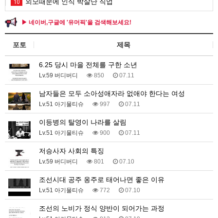
외모때문에 인식 박살난 직업
10
▶ 네이버,구글에 '유머픽'을 검색해보세요!
포토
제목
6.25 당시 마을 전체를 구한 소년
Lv.59 버디버디
850
07.11
남자들은 모두 소아성애자라 없애야 한다는 여성
Lv.51 아기물티슈
997
07.11
이등병의 탈영이 나라를 살림
Lv.51 아기물티슈
900
07.11
저승사자 사회의 특징
Lv.59 버디버디
801
07.10
조선시대 공주 옹주로 태어나면 좋은 이유
Lv.51 아기물티슈
772
07.10
조선의 노비가 정식 양반이 되어가는 과정