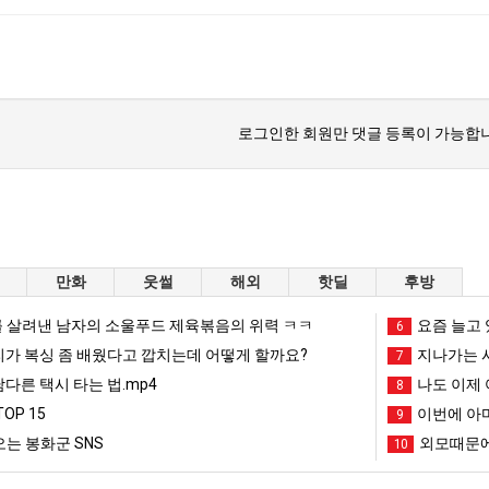
스타벅스 교환권 ·
AD
안내
금액권 매입 안내
로그인한 회원만 댓글 등록이 가능합니
만화
웃썰
해외
핫딜
후방
 살려낸 남자의 소울푸드 제육볶음의 위력 ㅋㅋ
요즘 늘고 
6
리가 복싱 좀 배웠다고 깝치는데 어떻게 할까요?
지나가는 시
7
남다른 택시 타는 법.mp4
나도 이제 
8
OP 15
이번에 아마
9
는 봉화군 SNS
외모때문에
10