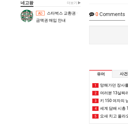
네고왕
더보기
스타벅스 교환권 ·
스타벅스 교환권 ·
0
Comments
AD
AD
금액권 매입 안내
금액권 매입 
사건
유머
망해가던 장사를
1
여러분 13살짜
2
키 150 여자의 
3
세계 담배 시총 T
4
요새 치고 올라오
5