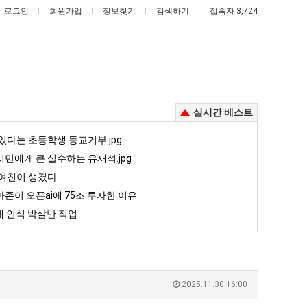
로그인
회원가입
정보찾기
검색하기
접속자 3,724
실시간 베스트
서
양
있다는 초등학생 등교거부.jpg
울
산
민에게 큰 실수하는 유재석.jpg
토
기
여친이 생겼다.
박
온
존이 오픈ai에 75조 투자한 이유
 때문에 엄마한테 혼남;;
서울 토박이 안재현 "왜 서울로 독립해?"
양산 기온 닷새째 40도 넘겨…‘최고기온 42도 가능성도’
이
닷
 인식 박살난 직업
안
새
5
퇴사했다!!!!
08.05
08.05
재
째
 근황
서울 토박이 안재현 "왜 서울로 독립해?"
08.05
08.05
현
40
다.
양산 기온 닷새째 40도 넘겨…‘최고기온 42도 가능성도’
08.05
08.05
"왜
도
혼남;;
이번에 아마존이 오픈ai에 75조 투자한 이유
08.05
08.05
2025.11.30 16:00
서
넘
할까요?
백종원이 알려주는 가장 최악의 창업과정 .JPG
08.05
08.05