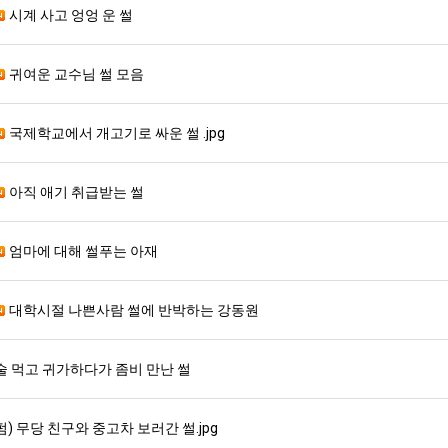
시계 사고 엉엉 운 썰
귀여운 교수님 썰 모음
국제학교에서 개고기로 싸운 썰 .jpg
아직 애기 취급받는 썰
엄마에 대해 썰푸는 아재
대학시절 나쁜사람 썰에 반박하는 강동원
술 먹고 귀가하다가 좀비 만난 썰
펌) 무당 친구와 중고차 보러간 썰.jpg