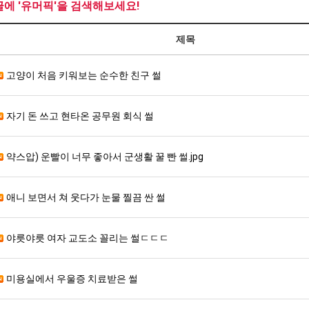
글에 '유머픽'을 검색해보세요!
제목
고양이 처음 키워보는 순수한 친구 썰
자기 돈 쓰고 현타온 공무원 회식 썰
약스압) 운빨이 너무 좋아서 군생활 꿀 빤 썰.jpg
애니 보면서 쳐 웃다가 눈물 찔끔 싼 썰
야릇야릇 여자 교도소 꼴리는 썰ㄷㄷㄷ
미용실에서 우울증 치료받은 썰