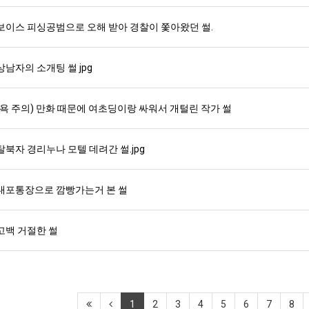
보이스 피싱공범으로 오해 받아 경찰이 쫓아왔던 썰.
상남자의 소개팅 썰 jpg
(욕 주의) 만화 때문에 여초딩이랑 싸워서 개털린 작가 썰
탈북자 경리누나 모텔 데려간 썰.jpg
대포통장으로 깜빵가는거 본 썰
고백 거절한 썰
1
2
3
4
5
6
7
8