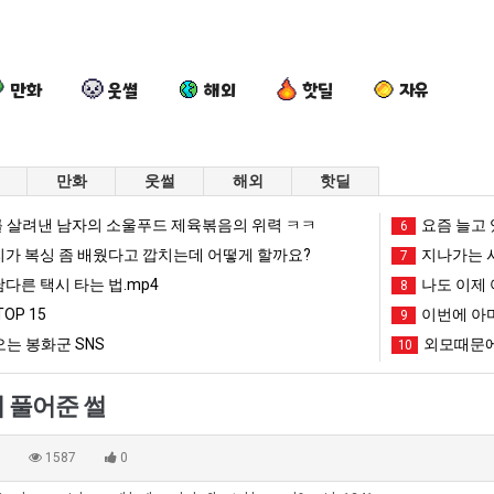
만화
웃썰
해외
핫딜
자유
만화
웃썰
해외
핫딜
여
엄
드
카
 살려낸 남자의 소울푸드 제육볶음의 위력 ㅋㅋ
요즘 늘고 
6
러
마
디
톡
리가 복싱 좀 배웠다고 깝치는데 어떻게 할까요?
지나가는 시
7
분
요
어
프
남다른 택시 타는 법.mp4
나도 이제 
8
13
새
정
사
OP 15
이번에 아마
도 넘겨…‘최고기온 42도 가능성도’
여러분 13살짜리가 복싱 좀 배웠다고 깝치는데 어떻게 할까요?
엄마 요새는 꺄! 를 어떻게 쓰는지 알아?
드디어 정복했다는 시각장애 근황
9
카톡 프사
살
는
복
때
는 봉화군 SNS
외모때문에
10
짜
꺄!
했
문
망해가던 장사를 살려낸 남자의 소울푸드 제육볶음의 위력 ㅋㅋ
세계 담배 시총 TOP 1
08.05
08.05
리
를
다
에
?"
외모때문에 인식 박살난 직업
드디어 정복했다는 시각장애
08.05
08.05
 풀어준 썰
가
어
는
엄
도’
요즘 늘고 있다는 초등학생 등교거부.jpg
나도 이제 여친이 생겼
08.05
08.05
복
떻
시
마
 이유
엄마 요새는 꺄! 를 어떻게 쓰는지 알아?
카톡 프사 때문에 엄마한테 
08.05
08.05
0
1587
0
싱
게
각
한
JPG
요새 치고 올라오는 봉화군 SNS
여러분 13살짜리가 복싱 좀 배웠다고 깝치는데 어떻게 
08.05
08.05