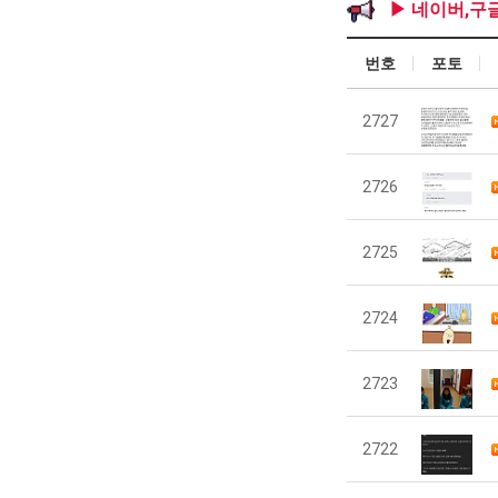
▶ 네이버,구
번호
포토
2727
2726
2725
2724
2723
2722