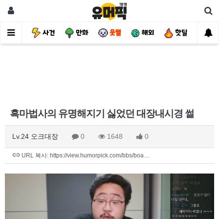
유머
사건
만화
웃썰
해외
핫딜
자
흑마법사의 유명해지기 싫었던 대장내시경 썰
Lv.24 오크대장
0
1648
0
URL 복사: https://view.humorpick.com/bbs/boa…