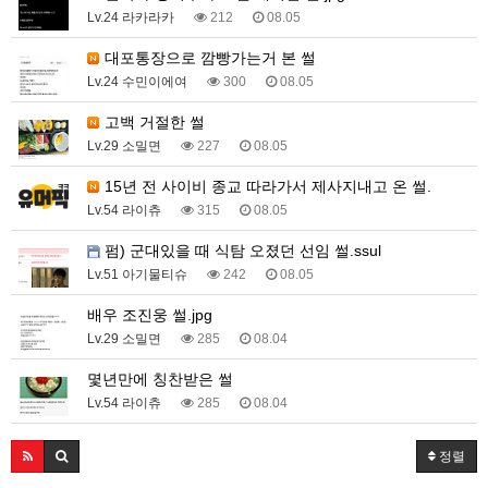
Lv.24 라카라카
212
08.05
대포통장으로 깜빵가는거 본 썰
Lv.24 수민이에여
300
08.05
고백 거절한 썰
Lv.29 소밀면
227
08.05
15년 전 사이비 종교 따라가서 제사지내고 온 썰.
Lv.54 라이츄
315
08.05
펌) 군대있을 때 식탐 오졌던 선임 썰.ssul
Lv.51 아기물티슈
242
08.05
배우 조진웅 썰.jpg
Lv.29 소밀면
285
08.04
몇년만에 칭찬받은 썰
Lv.54 라이츄
285
08.04
정렬