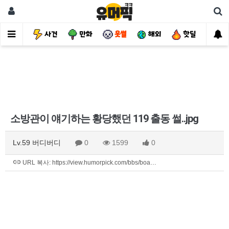
유머
사건
만화
웃썰
해외
핫딜
자
소방관이 얘기하는 황당했던 119 출동 썰..jpg
Lv.59 버디버디
0
1599
0
URL 복사: https://view.humorpick.com/bbs/boa…