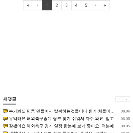
1
2
3
4
5
새댓글
누가봐도 민둥 만들어서 탈북하는것들이나 뭔가 쳐들어오는 낌새를 미리 알아차리기 위함이지 저걸 전쟁준비라고 하…
08.06
유익해요 해외축구중계 링크 찾기 쉬워서 자주 와요. 참고로 무료스포츠중계 정보 확인할 때 출처 꼭 체크해요.…
08.05
잘봤어요 해외축구 경기 일정 한눈에 보기 좋아요. 덕분에 epl중계 볼 때 공식 중계 채널 먼저 찾아봐요. …
08.05