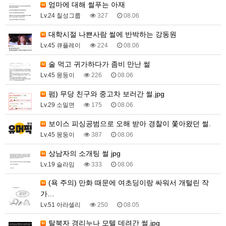
엄마에 대해 썰푸는 아재
Lv.24 칠성그룹
327
08.06
대학시절 나쁜사람 썰에 반박하는 강동원
Lv.45 큐플레이
224
08.06
술 먹고 귀가하다가 좀비 만난 썰
Lv.45 몽둥이
226
08.06
펌) 무당 친구와 중고차 보러간 썰.jpg
Lv.29 소밀면
175
08.06
보이스 피싱공범으로 오해 받아 경찰이 쫓아왔던 썰.
Lv.45 몽둥이
387
08.06
상남자의 소개팅 썰 jpg
Lv.19 슬라임
333
08.06
(욕 주의) 만화 때문에 여초딩이랑 싸워서 개털린 작
가…
Lv.51 아라셀리
250
08.05
탈북자 경리누나 모텔 데려간 썰.jpg