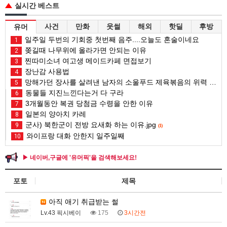
실시간 베스트
사건
만화
웃썰
해외
핫딜
후방
유머
일주일 두번의 기회중 첫번째 음주....오늘도 혼술이네요
1
쫒길때 나무위에 올라가면 안되는 이유
2
찐따미소녀 여고생 메이드카페 면접보기
3
장난감 사용법
4
망해가던 장사를 살려낸 남자의 소울푸드 제육볶음의 위력 ㅋㅋ
5
동물들 지진느낀다는거 다 구라
6
3개월동안 복권 당첨금 수령을 안한 이유
7
일본의 양아치 카레
8
군사) 북한군이 전방 요새화 하는 이유.jpg
9
(1)
와이프랑 대화 안한지 일주일째
10
▶ 네이버,구글에 '유머픽'을 검색해보세요!
포토
제목
아직 애기 취급받는 썰
Lv.43 픽시베이
175
3시간전