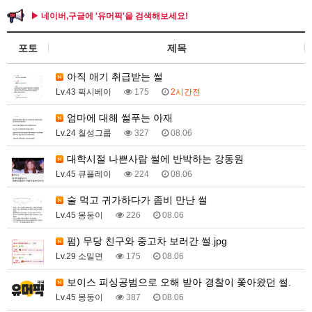
▶ 네이버,구글에 '유머픽'을 검색해보세요!
포토
제목
아직 애기 취급받는 썰
Lv.43 픽시베이
175
2시간전
엄마에 대해 썰푸는 아재
Lv.24 칠성그룹
327
08.06
대학시절 나쁜사람 썰에 반박하는 강동원
Lv.45 큐플레이
224
08.06
술 먹고 귀가하다가 좀비 만난 썰
Lv.45 몽둥이
226
08.06
펌) 무당 친구와 중고차 보러간 썰.jpg
Lv.29 소밀면
175
08.06
보이스 피싱공범으로 오해 받아 경찰이 쫓아왔던 썰.
Lv.45 몽둥이
387
08.06