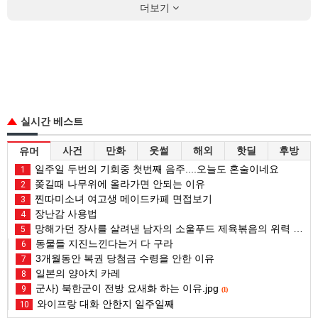
더보기
실시간 베스트
사건
만화
웃썰
해외
핫딜
후방
유머
일주일 두번의 기회중 첫번째 음주....오늘도 혼술이네요
1
쫒길때 나무위에 올라가면 안되는 이유
2
찐따미소녀 여고생 메이드카페 면접보기
3
장난감 사용법
4
망해가던 장사를 살려낸 남자의 소울푸드 제육볶음의 위력 ㅋㅋ
5
동물들 지진느낀다는거 다 구라
6
3개월동안 복권 당첨금 수령을 안한 이유
7
일본의 양아치 카레
8
군사) 북한군이 전방 요새화 하는 이유.jpg
9
(1)
와이프랑 대화 안한지 일주일째
10