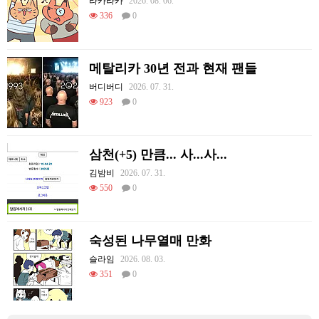
라카라카
2026. 08. 06.
336
0
메탈리카 30년 전과 현재 팬들
버디버디
2026. 07. 31.
923
0
삼천(+5) 만큼... 사...사...
김밤비
2026. 07. 31.
550
0
숙성된 나무열매 만화
슬라임
2026. 08. 03.
351
0