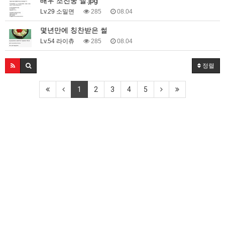
배우 조진웅 썰.jpg
Lv.29 소밀면
285
08.04
몇년만에 칭찬받은 썰
Lv.54 라이츄
285
08.04
정렬
1
2
3
4
5