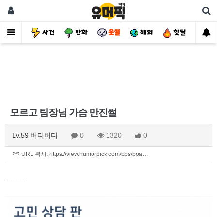
유머
사건
만화
웃썰
해외
핫딜
자
모르고 팀장님 가슴 만진썰
Lv.59 버디버디
0
1320
0
URL 복사: https://view.humorpick.com/bbs/boa…
..........