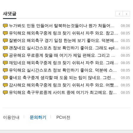
새댓글
누가봐도 민둥 만들어서 탈북하는것들이나 뭔가 쳐들어오는 낌새를 미리 알아차리기 위함이지 저걸 전쟁준비라고 하…
08.06
유익해요 해외축구중계 링크 찾기 쉬워서 자주 와요. 참고로 무료스포츠중계 정보 확인할 때 출처 꼭 체크해요.…
08.05
잘봤어요 해외축구 경기 일정 한눈에 보기 좋아요. 덕분에 epl중계 볼 때 공식 중계 채널 먼저 찾아봐요. …
08.05
괜찮네요 실시간스포츠 정보 확인하기 좋아요. 그래도 epl중계 볼 때 공식 중계 채널 먼저 찾아봐요. 북마크…
08.05
공유해요 무료중계 찾을 때 여기가 제일 편해요. 그리고 무료스포츠중계 정보 확인할 때 출처 꼭 체크해요. 앞…
08.05
재밌네요 해외축구중계 링크 찾기 쉬워서 자주 와요. 그래서 해외축구중계도 정식 서비스로 봐야 안전해요. 다음…
08.05
유익해요 실시간스포츠 정보 확인하기 좋아요. 덕분에 스포츠중계는 합법적인 경로로만 시청하려 해요. 좋은 정보…
08.05
좋네요 축구중계 생각할 때 도움 되는 팁이 많네요. 그런데 해외축구중계도 정식 서비스로 봐야 안전해요. 다음…
08.05
감사해요 해외축구중계 링크 찾기 쉬워서 자주 와요. 어쨌든 축구무료중계도 합법적인 곳에서 봐야 마음 편해요.…
08.05
유익해요 축구무료중계 사이트 중에 여기가 최고예요. 참고로 축구무료중계도 합법적인 곳에서 봐야 마음 편해요.…
08.05
이용안내
문의하기
PC버전