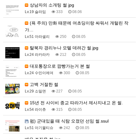
상남자의 소개팅 썰 jpg
Lv.19 슬라임
333
08.06
(욕 주의) 만화 때문에 여초딩이랑 싸워서 개털린 작
가…
Lv.51 아라셀리
250
08.05
탈북자 경리누나 모텔 데려간 썰.jpg
Lv.24 라카라카
212
08.05
대포통장으로 깜빵가는거 본 썰
Lv.24 수민이에여
300
08.05
고백 거절한 썰
Lv.29 소밀면
227
08.05
15년 전 사이비 종교 따라가서 제사지내고 온 썰.
Lv.54 라이츄
315
08.05
펌) 군대있을 때 식탐 오졌던 선임 썰.ssul
Lv.51 아기물티슈
242
08.05