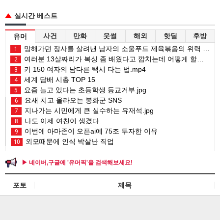
실시간 베스트
사건
만화
웃썰
해외
핫딜
후방
유머
망해가던 장사를 살려낸 남자의 소울푸드 제육볶음의 위력 ㅋㅋ
1
여러분 13살짜리가 복싱 좀 배웠다고 깝치는데 어떻게 할까요?
2
키 150 여자의 남다른 택시 타는 법.mp4
3
세계 담배 시총 TOP 15
4
요즘 늘고 있다는 초등학생 등교거부.jpg
5
요새 치고 올라오는 봉화군 SNS
6
지나가는 시민에게 큰 실수하는 유재석.jpg
7
나도 이제 여친이 생겼다.
8
이번에 아마존이 오픈ai에 75조 투자한 이유
9
외모때문에 인식 박살난 직업
10
▶ 네이버,구글에 '유머픽'을 검색해보세요!
포토
제목
대화가 필요해에서 김대희가 배탈난 썰
Lv.27 김밤비
200
51분전