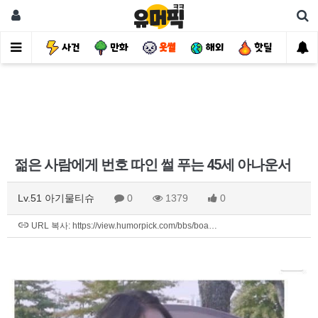
유머
사건
만화
웃썰
해외
핫딜
자
젊은 사람에게 번호 따인 썰 푸는 45세 아나운서
Lv.51 아기물티슈
0
1379
0
URL 복사: https://view.humorpick.com/bbs/boa…