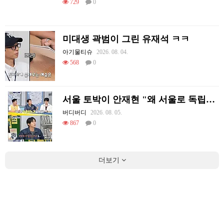
729
0
미대생 곽범이 그린 유재석 ㅋㅋ
아기물티슈
2026. 08. 04.
568
0
서울 토박이 안재현 "왜 서울로 독립해?"
버디버디
2026. 08. 05.
867
0
더보기