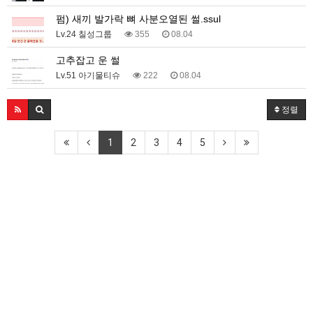
펌) 새끼 발가락 뼈 사분오열된 썰.ssul
Lv.24 칠성그룹
355
08.04
고추잡고 운 썰
Lv.51 아기물티슈
222
08.04
정렬
1
2
3
4
5