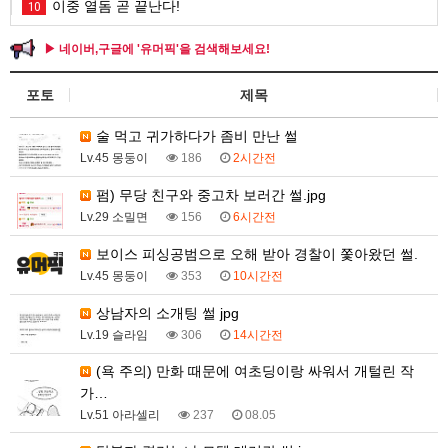
이중 열돔 곧 끝난다!
10
▶ 네이버,구글에 '유머픽'을 검색해보세요!
포토
제목
술 먹고 귀가하다가 좀비 만난 썰
Lv.45 몽둥이
186
2시간전
펌) 무당 친구와 중고차 보러간 썰.jpg
Lv.29 소밀면
156
6시간전
보이스 피싱공범으로 오해 받아 경찰이 쫓아왔던 썰.
Lv.45 몽둥이
353
10시간전
상남자의 소개팅 썰 jpg
Lv.19 슬라임
306
14시간전
(욕 주의) 만화 때문에 여초딩이랑 싸워서 개털린 작
가…
Lv.51 아라셀리
237
08.05