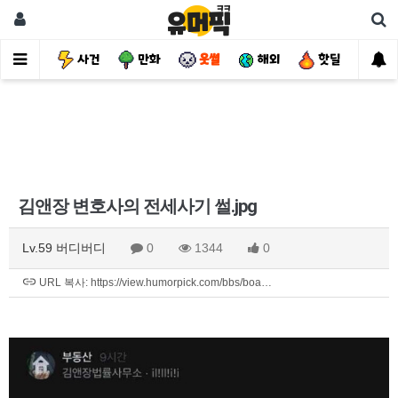
유머
사건
만화
웃썰
해외
핫딜
자
김앤장 변호사의 전세사기 썰.jpg
Lv.59 버디버디
0
1344
0
URL 복사: https://view.humorpick.com/bbs/boa…