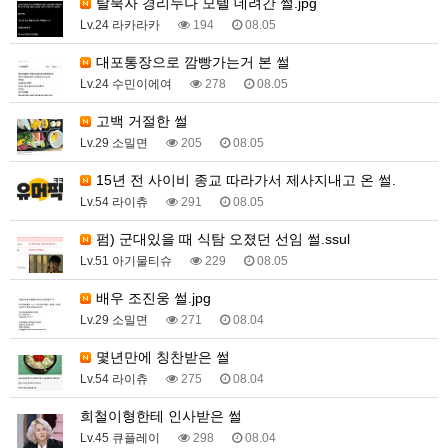
탈북자 경리누나 모텔 데려간 썰.jpg
Lv.24 라카라카
194
08.05
대포통장으로 깜빵가는거 본 썰
Lv.24 수민이에여
278
08.05
고백 거절한 썰
Lv.29 소밀면
205
08.05
15년 전 사이비 종교 따라가서 제사지내고 온 썰.
Lv.54 라이츄
291
08.05
펌) 군대있을 때 식탐 오졌던 선임 썰.ssul
Lv.51 아기물티슈
229
08.05
배우 조진웅 썰.jpg
Lv.29 소밀면
271
08.04
몇년만에 칭찬받은 썰
Lv.54 라이츄
275
08.04
희철이형한테 인사받은 썰
Lv.45 큐플레이
298
08.04