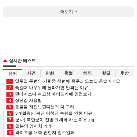
더보기
실시간 베스트
사건
만화
웃썰
해외
핫딜
후방
유머
일주일 두번의 기회중 첫번째 음주....오늘도 혼술이네요
1
쫒길때 나무위에 올라가면 안되는 이유
2
찐따미소녀 여고생 메이드카페 면접보기
3
장난감 사용법
4
동물들 지진느낀다는거 다 구라
5
3개월동안 복권 당첨금 수령을 안한 이유
6
군사) 북한군이 전방 요새화 하는 이유.jpg
7
일본의 양아치 카레
8
와이프랑 대화 안한지 일주일째
9