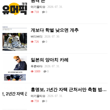
원격 손
아기물티슈
2026. 07. 31.
718
0
개보다 학벌 낮으면 개추
버디버디
2026. 07. 30.
726
0
일본의 양아치 카레
푸른바다
2026. 07. 31.
1009
0
홍명보, 2년간 자택 근처서만 축협 법카 1400만원 썼다
아기물티슈
2026. 07. 31.
759
0