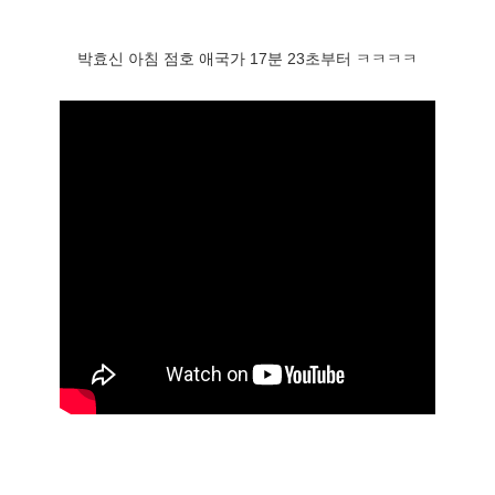
박효신 아침 점호 애국가 17분 23초부터 ㅋㅋㅋㅋ