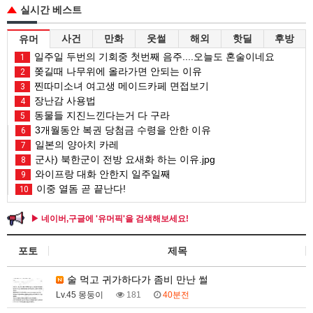
실시간 베스트
사건
만화
웃썰
해외
핫딜
후방
유머
일주일 두번의 기회중 첫번째 음주....오늘도 혼술이네요
1
쫒길때 나무위에 올라가면 안되는 이유
2
찐따미소녀 여고생 메이드카페 면접보기
3
장난감 사용법
4
동물들 지진느낀다는거 다 구라
5
3개월동안 복권 당첨금 수령을 안한 이유
6
일본의 양아치 카레
7
군사) 북한군이 전방 요새화 하는 이유.jpg
8
와이프랑 대화 안한지 일주일째
9
이중 열돔 곧 끝난다!
10
▶ 네이버,구글에 '유머픽'을 검색해보세요!
포토
제목
술 먹고 귀가하다가 좀비 만난 썰
Lv.45 몽둥이
181
40분전