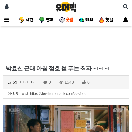
유머
사건
만화
웃썰
해외
핫딜
자
박효신 군대 아침 점호 썰 푸는 최자 ㅋㅋㅋ
Lv.59 버디버디
0
1548
0
URL 복사: https://view.humorpick.com/bbs/boa…