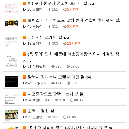
펌) 무당 친구와 중고차 보러간 썰.jpg
Lv.29 소밀면
151
5시간전
보이스 피싱공범으로 오해 받아 경찰이 쫓아왔던 썰.
Lv.45 몽둥이
351
9시간전
상남자의 소개팅 썰 jpg
Lv.19 슬라임
303
13시간전
(욕 주의) 만화 때문에 여초딩이랑 싸워서 개털린 작
가…
Lv.51 아라셀리
236
08.05
탈북자 경리누나 모텔 데려간 썰.jpg
Lv.24 라카라카
191
08.05
대포통장으로 깜빵가는거 본 썰
Lv.24 수민이에여
278
08.05
고백 거절한 썰
Lv.29 소밀면
203
08.05
15년 전 사이비 종교 따라가서 제사지내고 온 썰.