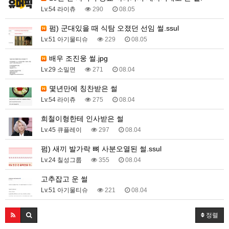
Lv.54 라이츄
290
08.05
펌) 군대있을 때 식탐 오졌던 선임 썰.ssul
Lv.51 아기물티슈
229
08.05
배우 조진웅 썰.jpg
Lv.29 소밀면
271
08.04
몇년만에 칭찬받은 썰
Lv.54 라이츄
275
08.04
희철이형한테 인사받은 썰
Lv.45 큐플레이
297
08.04
펌) 새끼 발가락 뼈 사분오열된 썰.ssul
Lv.24 칠성그룹
355
08.04
고추잡고 운 썰
Lv.51 아기물티슈
221
08.04
정렬