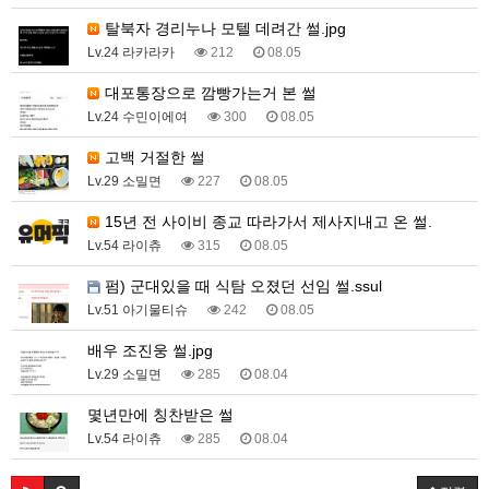
탈북자 경리누나 모텔 데려간 썰.jpg
Lv.24 라카라카
212
08.05
대포통장으로 깜빵가는거 본 썰
Lv.24 수민이에여
300
08.05
고백 거절한 썰
Lv.29 소밀면
227
08.05
15년 전 사이비 종교 따라가서 제사지내고 온 썰.
Lv.54 라이츄
315
08.05
펌) 군대있을 때 식탐 오졌던 선임 썰.ssul
Lv.51 아기물티슈
242
08.05
배우 조진웅 썰.jpg
Lv.29 소밀면
285
08.04
몇년만에 칭찬받은 썰
Lv.54 라이츄
285
08.04