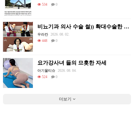
534
0
비뇨기과 의사 수술 썰)) 확대수술한 여러 셀럽들
우라칸
2026. 08. 02.
448
0
요가강사녀 들의 므흣한 자세
아기물티슈
2026. 08. 04.
524
0
더보기