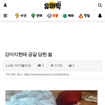
유머
사건
만화
웃썰
해외
핫딜
자
강아지한테 공갈 당한 썰
Lv.51 아기물티슈
0
1438
0
URL 복사: https://view.humorpick.com/bbs/boa…