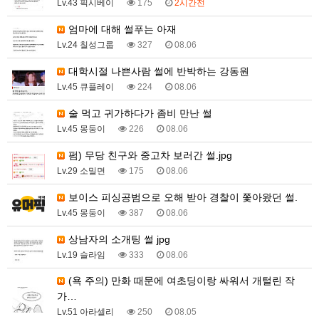
Lv.43 픽시베이
175
2시간전
엄마에 대해 썰푸는 아재
Lv.24 칠성그룹
327
08.06
대학시절 나쁜사람 썰에 반박하는 강동원
Lv.45 큐플레이
224
08.06
술 먹고 귀가하다가 좀비 만난 썰
Lv.45 몽둥이
226
08.06
펌) 무당 친구와 중고차 보러간 썰.jpg
Lv.29 소밀면
175
08.06
보이스 피싱공범으로 오해 받아 경찰이 쫓아왔던 썰.
Lv.45 몽둥이
387
08.06
상남자의 소개팅 썰 jpg
Lv.19 슬라임
333
08.06
(욕 주의) 만화 때문에 여초딩이랑 싸워서 개털린 작
가…
Lv.51 아라셀리
250
08.05