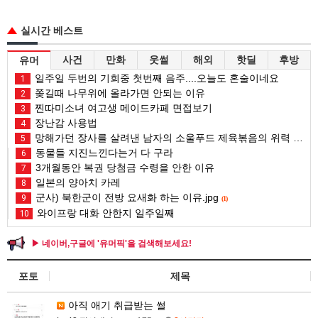
실시간 베스트
사건
만화
웃썰
해외
핫딜
후방
유머
일주일 두번의 기회중 첫번째 음주....오늘도 혼술이네요
1
쫒길때 나무위에 올라가면 안되는 이유
2
찐따미소녀 여고생 메이드카페 면접보기
3
장난감 사용법
4
망해가던 장사를 살려낸 남자의 소울푸드 제육볶음의 위력 ㅋㅋ
5
동물들 지진느낀다는거 다 구라
6
3개월동안 복권 당첨금 수령을 안한 이유
7
일본의 양아치 카레
8
군사) 북한군이 전방 요새화 하는 이유.jpg
9
(1)
와이프랑 대화 안한지 일주일째
10
▶ 네이버,구글에 '유머픽'을 검색해보세요!
포토
제목
아직 애기 취급받는 썰