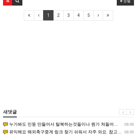
정렬
1
2
3
4
5
새댓글
누가봐도 민둥 만들어서 탈북하는것들이나 뭔가 쳐들어오는 낌새를 미리 알아차리기 위함이지 저걸 전쟁준비라고 하…
08.06
유익해요 해외축구중계 링크 찾기 쉬워서 자주 와요. 참고로 무료스포츠중계 정보 확인할 때 출처 꼭 체크해요.…
08.05