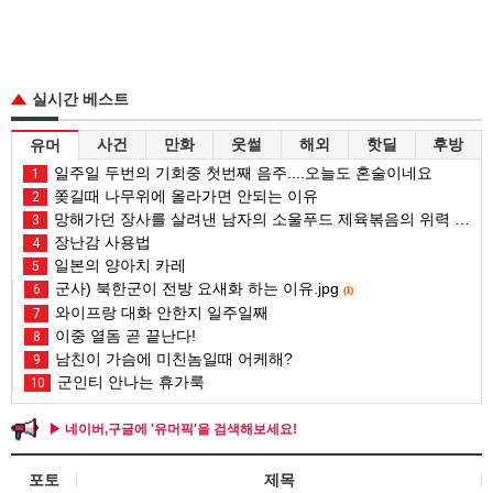
실시간 베스트
사건
만화
웃썰
해외
핫딜
후방
유머
일주일 두번의 기회중 첫번째 음주....오늘도 혼술이네요
1
쫒길때 나무위에 올라가면 안되는 이유
2
망해가던 장사를 살려낸 남자의 소울푸드 제육볶음의 위력 ㅋㅋ
3
장난감 사용법
4
일본의 양아치 카레
5
군사) 북한군이 전방 요새화 하는 이유.jpg
6
(1)
와이프랑 대화 안한지 일주일째
7
이중 열돔 곧 끝난다!
8
남친이 가슴에 미친놈일때 어케해?
9
군인티 안나는 휴가룩
10
▶ 네이버,구글에 '유머픽'을 검색해보세요!
포토
제목