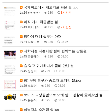
국제학교에서 개고기로 싸운 썰 .jpg
Lv.24 라카라카
130
3시간전
아직 애기 취급받는 썰
Lv.43 픽시베이
191
7시간전
엄마에 대해 썰푸는 아재
Lv.24 칠성그룹
330
08.06
대학시절 나쁜사람 썰에 반박하는 강동원
Lv.45 큐플레이
226
08.06
술 먹고 귀가하다가 좀비 만난 썰
Lv.45 몽둥이
229
08.06
펌) 무당 친구와 중고차 보러간 썰.jpg
Lv.29 소밀면
180
08.06
보이스 피싱공범으로 오해 받아 경찰이 쫓아왔던 썰.
Lv.45 몽둥이
395
08.06
상남자의 소개팅 썰 jpg