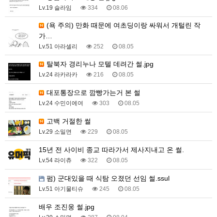
Lv.19 슬라임
334
08.06
(욕 주의) 만화 때문에 여초딩이랑 싸워서 개털린 작
가…
Lv.51 아라셀리
252
08.05
탈북자 경리누나 모텔 데려간 썰.jpg
Lv.24 라카라카
216
08.05
대포통장으로 깜빵가는거 본 썰
Lv.24 수민이에여
303
08.05
고백 거절한 썰
Lv.29 소밀면
229
08.05
15년 전 사이비 종교 따라가서 제사지내고 온 썰.
Lv.54 라이츄
322
08.05
펌) 군대있을 때 식탐 오졌던 선임 썰.ssul
Lv.51 아기물티슈
245
08.05
배우 조진웅 썰.jpg