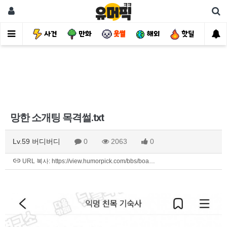
유머
사건
만화
웃썰
해외
핫딜
자
망한 소개팅 목격썰.txt
Lv.59 버디버디
0
2063
0
URL 복사: https://view.humorpick.com/bbs/boa…