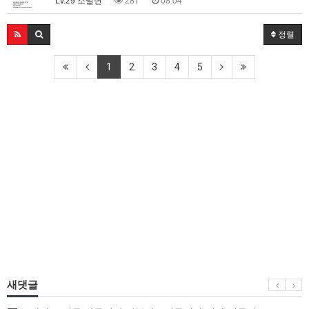
Lv.29 소밀면
287
08.04
정렬
1
2
3
4
5
새댓글