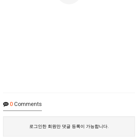
0
Comments
로그인한 회원만 댓글 등록이 가능합니다.