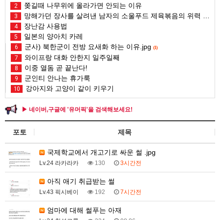
쫒길때 나무위에 올라가면 안되는 이유
2
망해가던 장사를 살려낸 남자의 소울푸드 제육볶음의 위력 ㅋㅋ
3
장난감 사용법
4
일본의 양아치 카레
5
군사) 북한군이 전방 요새화 하는 이유.jpg
6
(1)
와이프랑 대화 안한지 일주일째
7
이중 열돔 곧 끝난다!
8
군인티 안나는 휴가룩
9
강아지와 고양이 같이 키우기
10
▶ 네이버,구글에 '유머픽'을 검색해보세요!
포토
제목
국제학교에서 개고기로 싸운 썰 .jpg
Lv.24 라카라카
130
3시간전
아직 애기 취급받는 썰
Lv.43 픽시베이
192
7시간전
엄마에 대해 썰푸는 아재