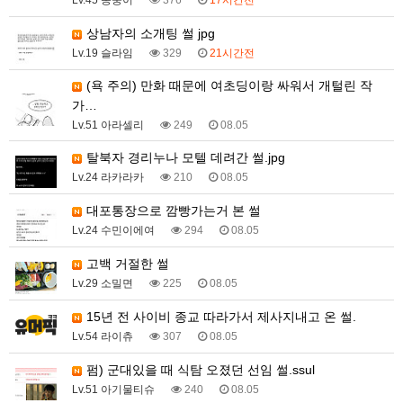
Lv.45 몽둥이
376
17시간전
상남자의 소개팅 썰 jpg
Lv.19 슬라임
329
21시간전
(욕 주의) 만화 때문에 여초딩이랑 싸워서 개털린 작
가…
Lv.51 아라셀리
249
08.05
탈북자 경리누나 모텔 데려간 썰.jpg
Lv.24 라카라카
210
08.05
대포통장으로 깜빵가는거 본 썰
Lv.24 수민이에여
294
08.05
고백 거절한 썰
Lv.29 소밀면
225
08.05
15년 전 사이비 종교 따라가서 제사지내고 온 썰.
Lv.54 라이츄
307
08.05
펌) 군대있을 때 식탐 오졌던 선임 썰.ssul
Lv.51 아기물티슈
240
08.05