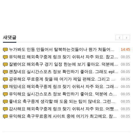
새댓글
누가봐도 민둥 만들어서 탈북하는것들이나 뭔가 쳐들어오는 낌새를 미리 알아차리기 위함이지 저걸 전쟁준비라고 하…
14:45
유익해요 해외축구중계 링크 찾기 쉬워서 자주 와요. 참고로 무료스포츠중계 정보 확인할 때 출처 꼭 체크해요.…
08.05
잘봤어요 해외축구 경기 일정 한눈에 보기 좋아요. 덕분에 epl중계 볼 때 공식 중계 채널 먼저 찾아봐요. …
08.05
괜찮네요 실시간스포츠 정보 확인하기 좋아요. 그래도 epl중계 볼 때 공식 중계 채널 먼저 찾아봐요. 북마크…
08.05
공유해요 무료중계 찾을 때 여기가 제일 편해요. 그리고 무료스포츠중계 정보 확인할 때 출처 꼭 체크해요. 앞…
08.05
재밌네요 해외축구중계 링크 찾기 쉬워서 자주 와요. 그래서 해외축구중계도 정식 서비스로 봐야 안전해요. 다음…
08.05
유익해요 실시간스포츠 정보 확인하기 좋아요. 덕분에 스포츠중계는 합법적인 경로로만 시청하려 해요. 좋은 정보…
08.05
좋네요 축구중계 생각할 때 도움 되는 팁이 많네요. 그런데 해외축구중계도 정식 서비스로 봐야 안전해요. 다음…
08.05
감사해요 해외축구중계 링크 찾기 쉬워서 자주 와요. 어쨌든 축구무료중계도 합법적인 곳에서 봐야 마음 편해요.…
08.05
유익해요 축구무료중계 사이트 중에 여기가 최고예요. 참고로 축구무료중계도 합법적인 곳에서 봐야 마음 편해요.…
08.05