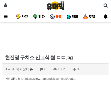
유머
사건
만화
웃썰
해외
핫딜
자
현진영 구치소 신고식 썰 ㄷㄷ.jpg
Lv.51 아기물티슈
0
1394
0
URL 복사: https://view.humorpick.com/bbs/boa…