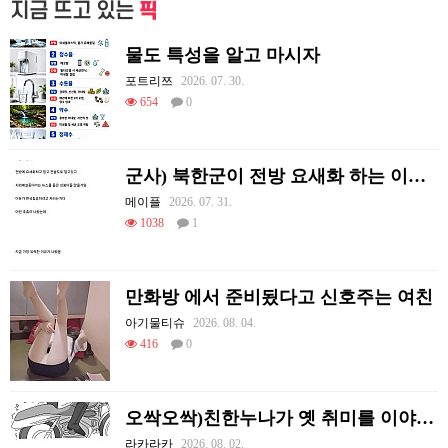
지금 뜨고 있는
픽
물도 특성을 알고 마시자
포트리쯔
2026. 07. 30.
654
0
군사) 북한군이 전방 요새화 하는 이유.jpg
메이플
2026. 07. 31.
1038
1
만화방 에서 준비됬다고 신호주는 여친
아기물티슈
2026. 08. 04.
416
0
오싹오싹)친한누나가 옛 취미를 이야기하는 만화.manhwa
라카라카
2026. 08. 02.