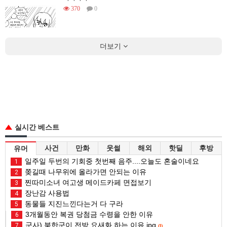
370
0
더보기
실시간 베스트
사건
만화
웃썰
해외
핫딜
후방
유머
일주일 두번의 기회중 첫번째 음주....오늘도 혼술이네요
1
쫒길때 나무위에 올라가면 안되는 이유
2
찐따미소녀 여고생 메이드카페 면접보기
3
장난감 사용법
4
동물들 지진느낀다는거 다 구라
5
3개월동안 복권 당첨금 수령을 안한 이유
6
군사) 북한군이 전방 요새화 하는 이유.jpg
7
(1)