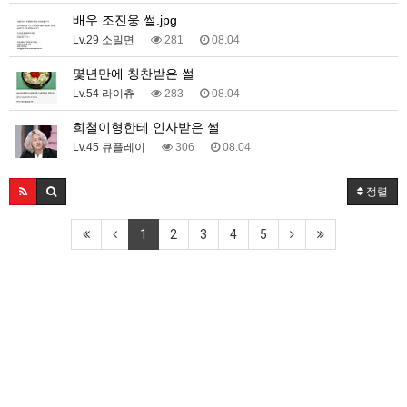
배우 조진웅 썰.jpg
Lv.29 소밀면
281
08.04
몇년만에 칭찬받은 썰
Lv.54 라이츄
283
08.04
희철이형한테 인사받은 썰
Lv.45 큐플레이
306
08.04
정렬
1
2
3
4
5