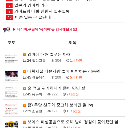
일본의 양아치 카레
8
와이프랑 대화 안한지 일주일째
9
이중 열돔 곧 끝난다!
10
▶ 네이버,구글에 '유머픽'을 검색해보세요!
포토
제목
엄마에 대해 썰푸는 아재
Lv.24 칠성그룹
304
1시간전
대학시절 나쁜사람 썰에 반박하는 강동원
Lv.45 큐플레이
209
5시간전
술 먹고 귀가하다가 좀비 만난 썰
Lv.45 몽둥이
222
9시간전
펌) 무당 친구와 중고차 보러간 썰.jpg
Lv.29 소밀면
171
13시간전
보이스 피싱공범으로 오해 받아 경찰이 쫓아왔던 썰.