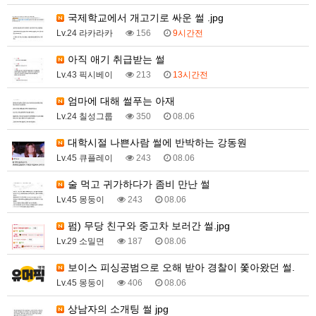
국제학교에서 개고기로 싸운 썰 .jpg
Lv.24 라카라카
156
9시간전
아직 애기 취급받는 썰
Lv.43 픽시베이
213
13시간전
엄마에 대해 썰푸는 아재
Lv.24 칠성그룹
350
08.06
대학시절 나쁜사람 썰에 반박하는 강동원
Lv.45 큐플레이
243
08.06
술 먹고 귀가하다가 좀비 만난 썰
Lv.45 몽둥이
243
08.06
펌) 무당 친구와 중고차 보러간 썰.jpg
Lv.29 소밀면
187
08.06
보이스 피싱공범으로 오해 받아 경찰이 쫓아왔던 썰.
Lv.45 몽둥이
406
08.06
상남자의 소개팅 썰 jpg