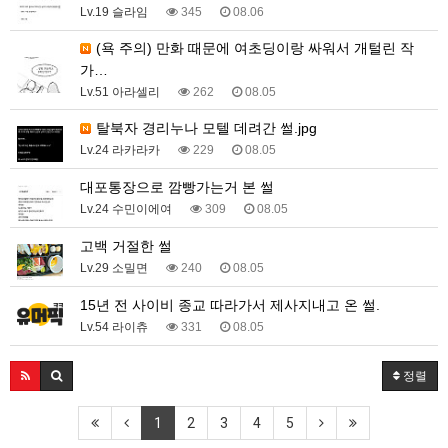
Lv.19 슬라임
345
08.06
(욕 주의) 만화 때문에 여초딩이랑 싸워서 개털린 작
가…
Lv.51 아라셀리
262
08.05
탈북자 경리누나 모텔 데려간 썰.jpg
Lv.24 라카라카
229
08.05
대포통장으로 깜빵가는거 본 썰
Lv.24 수민이에여
309
08.05
고백 거절한 썰
Lv.29 소밀면
240
08.05
15년 전 사이비 종교 따라가서 제사지내고 온 썰.
Lv.54 라이츄
331
08.05
정렬
1
2
3
4
5