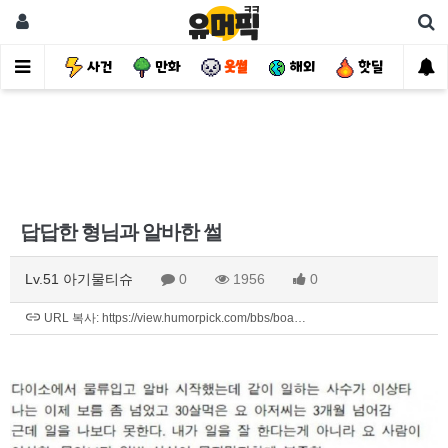
유머
사건
만화
웃썰
해외
핫딜
자
답답한 형님과 알바한 썰
Lv.51 아기물티슈
0
1956
0
URL 복사: https://view.humorpick.com/bbs/boa…