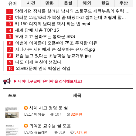
사건
만화
웃썰
해외
핫딜
후방
유머
망해가던 장사를 살려낸 남자의 소울푸드 제육볶음의 위력 ㅋㅋ
1
여러분 13살짜리가 복싱 좀 배웠다고 깝치는데 어떻게 할까요?
2
키 150 여자의 남다른 택시 타는 법.mp4
3
세계 담배 시총 TOP 15
4
요새 치고 올라오는 봉화군 SNS
5
이번에 아마존이 오픈ai에 75조 투자한 이유
6
지나가는 시민에게 큰 실수하는 유재석.jpg
7
요즘 늘고 있다는 초등학생 등교거부.jpg
8
나도 이제 여친이 생겼다.
9
외모때문에 인식 박살난 직업
10
▶ 네이버,구글에 '유머픽'을 검색해보세요!
포토
제목
시계 사고 엉엉 운 썰
Lv.17 메이플
107
32분전
귀여운 교수님 썰 모음
Lv.45 큐플레이
319
5시간전